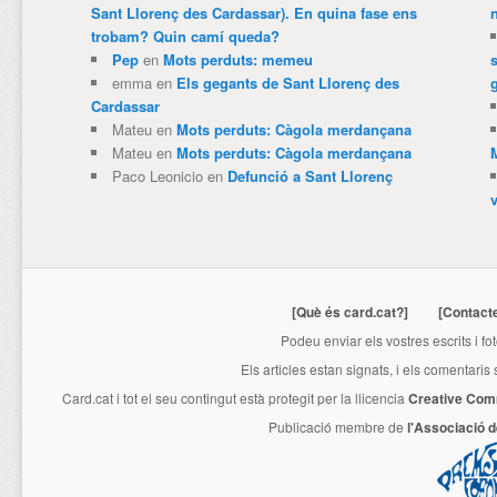
Sant Llorenç des Cardassar). En quina fase ens
trobam? Quin camí queda?
Pep
en
Mots perduts: memeu
emma
en
Els gegants de Sant Llorenç des
Cardassar
Mateu
en
Mots perduts: Càgola merdançana
Mateu
en
Mots perduts: Càgola merdançana
Paco Leonicio
en
Defunció a Sant Llorenç
[Què és card.cat?]
[Contact
Podeu enviar els vostres escrits i fo
Els articles estan signats, i els comentaris
Card.cat
i tot el seu contingut està protegit per la llicencia
Creative Com
Publicació membre de
l'Associació 