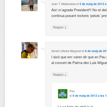
Joan T. Matamalas
el
5 de maig de 2012 a
Així m’agrada President!!! No et deix
continua posant rockers ‘peluts’ pr
↓
Respon
Serafí Lliteres Maçanet
el
6 de maig de 20
I això que em varen dir que en Pau s’
al concert de Palma den Luis Migu
↓
Respon
Pau
el
6 de maig de 2012 a les 
I a sa feria de abril je je