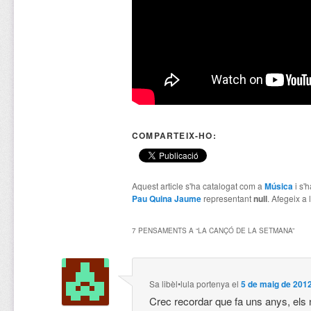
COMPARTEIX-HO:
Aquest article s'ha catalogat com a
Música
i s'
Pau Quina Jaume
representant
null
. Afegeix a 
7 PENSAMENTS A “
LA CANÇÓ DE LA SETMANA
”
Sa libèl•lula portenya
el
5 de maig de 2012
Crec recordar que fa uns anys, els 