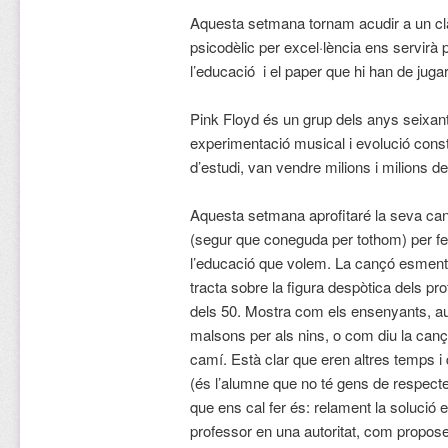
Aquesta setmana tornam acudir a un clà
psicodèlic per excel·lència ens servirà p
l’educació i el paper que hi han de juga
Pink Floyd és un grup dels anys seixant
experimentació musical i evolució con
d’estudi, van vendre milions i milions d
Aquesta setmana aprofitaré la seva c
(segur que coneguda per tothom) per fer
l’educació que volem. La cançó esmentad
tracta sobre la figura despòtica dels p
dels 50. Mostra com els ensenyants, aut
malsons per als nins, o com diu la cançó
camí. Està clar que eren altres temps i 
(és l’alumne que no té gens de respecte
que ens cal fer és: relament la solució e
professor en una autoritat, com propose