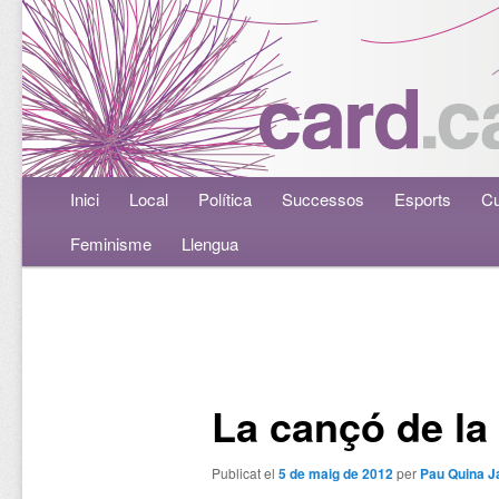
Menú principal
Inici
Aneu al contingut principal
Aneu al contingut secundari
Local
Política
Successos
Esports
Cu
Feminisme
Llengua
Navegació per les entrades
La cançó de la
Publicat el
5 de maig de 2012
per
Pau Quina 