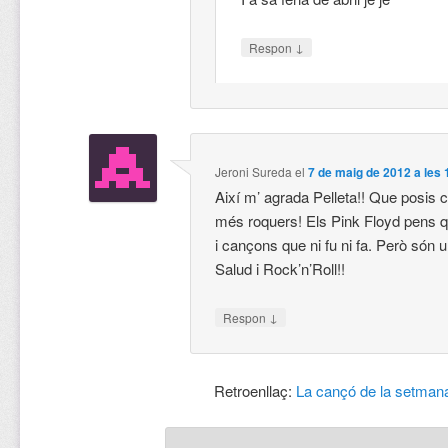
↓
Respon
Jeroni Sureda
el
7 de maig de 2012 a les 
Així m’ agrada Pelleta!! Que posis cl
més roquers! Els Pink Floyd pens 
i cançons que ni fu ni fa. Però són 
Salud i Rock’n’Roll!!
↓
Respon
Retroenllaç:
La cançó de la setmana