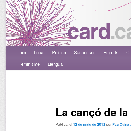
Menú principal
Inici
Aneu al contingut principal
Aneu al contingut secundari
Local
Política
Successos
Esports
Cu
Feminisme
Llengua
Navegació per les entrades
La cançó de la
Publicat el
12 de maig de 2012
per
Pau Quina