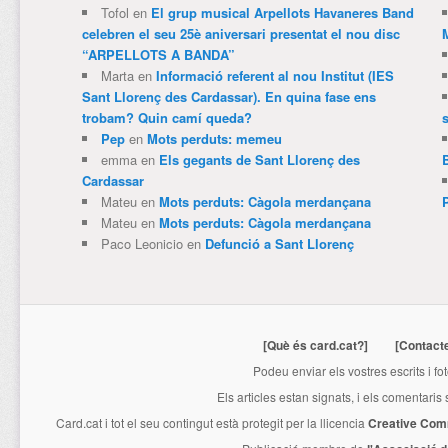
Tofol
en
El grup musical Arpellots Havaneres Band
celebren el seu 25è aniversari presentat el nou disc
“ARPELLOTS A BANDA”
Marta
en
Informació referent al nou Institut (IES
Sant Llorenç des Cardassar). En quina fase ens
trobam? Quin camí queda?
Pep
en
Mots perduts: memeu
emma
en
Els gegants de Sant Llorenç des
Cardassar
Mateu
en
Mots perduts: Càgola merdançana
Mateu
en
Mots perduts: Càgola merdançana
Paco Leonicio
en
Defunció a Sant Llorenç
[Què és card.cat?]
[Contact
Podeu enviar els vostres escrits i fo
Els articles estan signats, i els comentaris
Card.cat
i tot el seu contingut està protegit per la llicencia
Creative Com