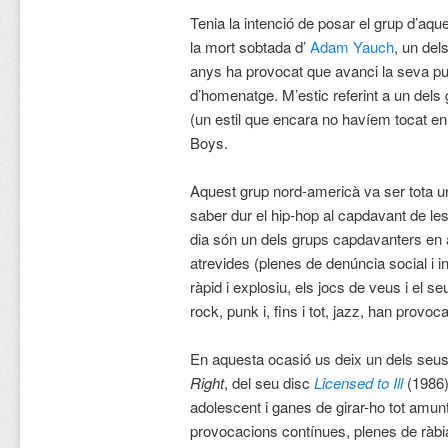
Tenia la intenció de posar el grup d’a
la mort sobtada d’
Adam Yauch
, un del
anys ha provocat que avanci la seva pub
d’homenatge. M’estic referint a un dels
(un estil que encara no havíem tocat en
Boys.
Aquest grup nord-americà va ser tota un
saber dur el hip-hop al capdavant de les
dia són un dels grups capdavanters en a
atrevides (plenes de denúncia social i 
ràpid i explosiu, els jocs de veus i el 
rock, punk i, fins i tot, jazz, han provo
En aquesta ocasió us deix un dels seus
Right
, del seu disc
Licensed to Ill
(1986)
adolescent i ganes de girar-ho tot amun
provocacions contínues, plenes de ràbia 