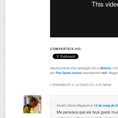
COMPARTEIX-HO:
Aquest article s'ha catalogat com a
Música
i s'
per
Pau Quina Jaume
representant
null
. Afegei
2 PENSAMENTS A “
LA CANÇÓ DE LA SETMANA
”
Serafí Lliteres Maçanet
el
12 de maig de 2
Me pensava que els teus gusts musi