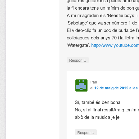
guitarres,guitarrons i peluts amb xup
la fi encara tens un mínim de bon g
A mi m’agraden els ‘Beastie boys’ 
‘Sabotage’ que va ser número 1 de
El video-clip fa un poc de burla de l’
policíaques dels anys 70 i la lletra i
‘Watergate’.
http://www.youtube.c
↓
Respon
Pau
el
12 de maig de 2012 a les
Sí, també és ben bona.
No, si al final resultArà q ten
això de la música je je
↓
Respon