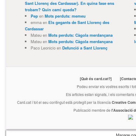
Sant Llorenç des Cardassar). En quina fase ens
v
trobam? Quin camí queda?
Pep
en
Mots perduts: memeu
emma
en
Els gegants de Sant Llorenç des
Cardassar
Mateu
en
Mots perduts: Càgola merdançana
Mateu
en
Mots perduts: Càgola merdançana
Paco Leonicio
en
Defunció a Sant Llorenç
[Què és card.cat?]
[Contact
Podeu enviar els vostres escrits i fo
Els articles estan signats, i els comentaris
Card.cat
i tot el seu contingut està protegit per la llicencia
Creative Com
Publicació membre de
l'Associació 
Manage co