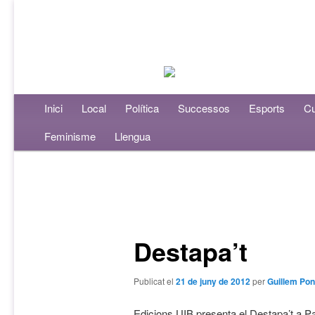
Menú principal
Inici
Aneu al contingut principal
Aneu al contingut secundari
Local
Política
Successos
Esports
Cu
Feminisme
Llengua
Navegació per les entrades
Destapa’t
Publicat el
21 de juny de 2012
per
Guillem Pon
Edicions UIB presenta el Destapa’t a P