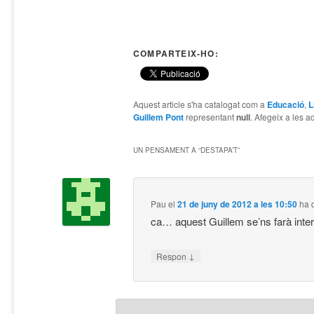
COMPARTEIX-HO:
Aquest article s'ha catalogat com a
Educació
,
L
Guillem Pont
representant
null
. Afegeix a les ad
UN PENSAMENT A “
DESTAPA’T
”
Pau
el
21 de juny de 2012 a les 10:50
ha d
ca… aquest Guillem se’ns farà inter
↓
Respon