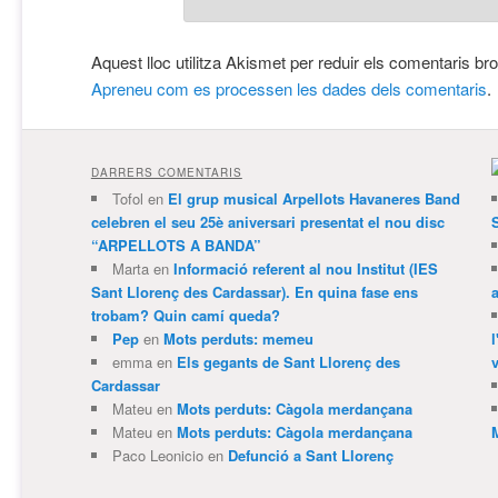
Aquest lloc utilitza Akismet per reduir els comentaris br
Apreneu com es processen les dades dels comentaris
.
DARRERS COMENTARIS
Tofol
en
El grup musical Arpellots Havaneres Band
celebren el seu 25è aniversari presentat el nou disc
“ARPELLOTS A BANDA”
Marta
en
Informació referent al nou Institut (IES
Sant Llorenç des Cardassar). En quina fase ens
trobam? Quin camí queda?
Pep
en
Mots perduts: memeu
emma
en
Els gegants de Sant Llorenç des
v
Cardassar
Mateu
en
Mots perduts: Càgola merdançana
Mateu
en
Mots perduts: Càgola merdançana
Paco Leonicio
en
Defunció a Sant Llorenç