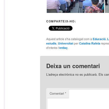
COMPARTEIX-HO:
Aquest article s'ha catalogat com a
Educació
,
L
estudis
,
Universitat
per
Catalina Rafela
repre
d'interès l'
enllaç
.
Deixa un comentari
L'adreça electrònica no es publicarà.
Els ca
Comentari
*