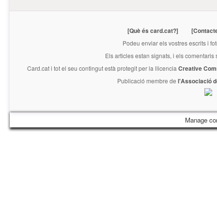
[Què és card.cat?]
[Contact
Podeu enviar els vostres escrits i fo
Els articles estan signats, i els comentaris
Card.cat
i tot el seu contingut està protegit per la llicencia
Creative Com
Publicació membre de
l'Associació 
Manage co