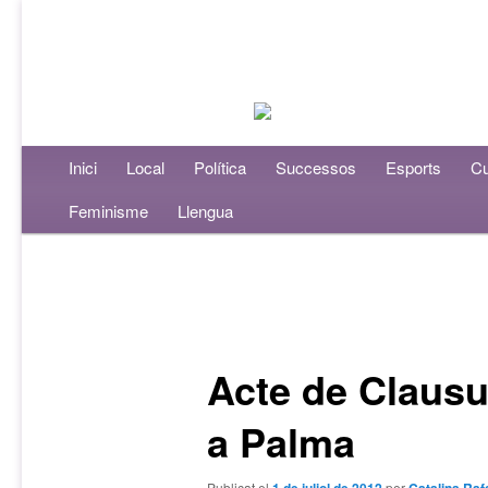
Menú principal
Inici
Aneu al contingut principal
Aneu al contingut secundari
Local
Política
Successos
Esports
Cu
Feminisme
Llengua
Navegació per les entrades
Acte de Clausu
a Palma
Publicat el
per