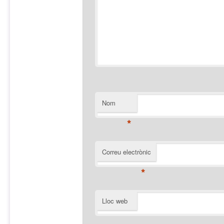
Nom
*
Correu electrònic
*
Lloc web