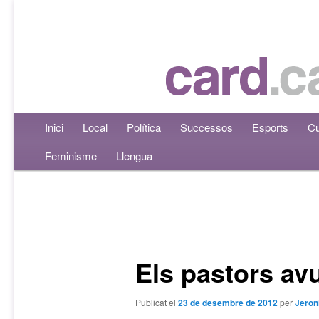
Menú principal
Inici
Aneu al contingut principal
Aneu al contingut secundari
Local
Política
Successos
Esports
Cu
Feminisme
Llengua
Navegació per les entrades
Els pastors avu
Publicat el
23 de desembre de 2012
per
Jeron