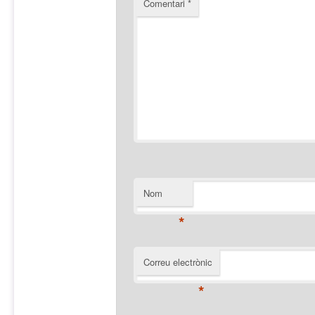
Comentari
*
Nom
*
Correu electrònic
*