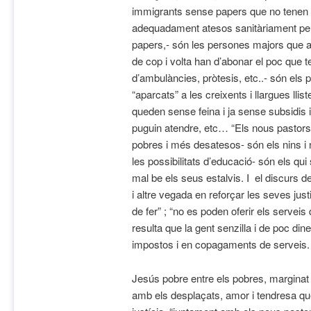
immigrants sense papers que no tenen l
adequadament atesos sanitàriament perq
papers,- són les persones majors que a
de cop i volta han d’abonar el poc que
d’ambulàncies, pròtesis, etc..- són el
“aparcats” a les creixents i llargues llis
queden sense feina i ja sense subsidis i
puguin atendre, etc… “Els nous pastor
pobres i més desatesos- són els nins i n
les possibilitats d’educació- són els qui
mal be els seus estalvis. I el discurs d
i altre vegada en reforçar les seves jus
de fer” ; “no es poden oferir els servei
resulta que la gent senzilla i de poc din
impostos i en copagaments de serveis.
Jesús pobre entre els pobres, marginat 
amb els desplaçats, amor i tendresa qu