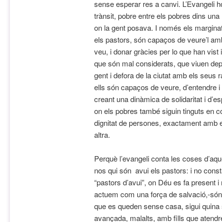
sense esperar res a canvi. L’Evangeli h
trànsit, pobre entre els pobres dins un
on la gent posava. I només els marginats
els pastors, són capaços de veure’l amb 
veu, i donar gràcies per lo que han vist
que són mal considerats, que viuen dep
gent i defora de la ciutat amb els seus
ells són capaços de veure, d’entendre i 
creant una dinàmica de solidaritat i d’e
on els pobres també siguin tinguts en c
dignitat de persones, exactament amb e
altra.
Perquè l’evangeli conta les coses d’aq
nos qui són avui els pastors: i no cons
“pastors d’avui”, on Déu es fa present i
actuem com una força de salvació,-són
que es queden sense casa, sigui quina s
avançada, malalts, amb fills que atendr