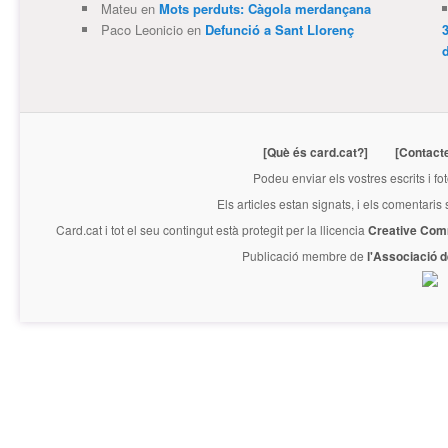
Mateu
en
Mots perduts: Càgola merdançana
Paco Leonicio
en
Defunció a Sant Llorenç
3
[Què és card.cat?]
[Contact
Podeu enviar els vostres escrits i fo
Els articles estan signats, i els comentaris
Card.cat
i tot el seu contingut està protegit per la llicencia
Creative Com
Publicació membre de
l'Associació 