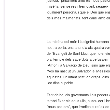
justícia, “juntament amb els nous pastor
misèria, sense res i tremolant, seguei
igualment persona, i que el Déu que ens
dels més malmenats, fent camí amb ell
La misèria del món i la dignitat humana
nostra porta, ens anuncia als quatre ve
de l’Evangeli de Sant Lluc, que no envie
o al temple dels sacerdots a Jerusalem,
l’Amor i la Salvació de Déu, sinó que els
“Vos ha nascut un Salvador, el Messies
aquestes: un infant petit, en draps, din
lloc dins el poble.
Tant de bo, els governants i els poder
també fixar els seus ulls, el seu cor i l
“nous pastors”, que irradien el reflex de 