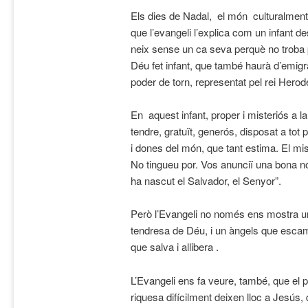
Els dies de Nadal, el món culturalment 
que l’evangeli l’explica com un infant de
neix sense un ca seva perquè no troba po
Déu fet infant, que també haurà d’emigra
poder de torn, representat pel rei Herode
En aquest infant, proper i misteriós a
tendre, gratuït, generós, disposat a tot p
i dones del món, que tant estima. El mis
No tingueu por. Vos anunciï una bona no
ha nascut el Salvador, el Senyor”.
Però l’Evangeli no només ens mostra un
tendresa de Déu, i un àngels que escam
que salva i allibera .
L’Evangeli ens fa veure, també, que el po
riquesa difícilment deixen lloc a Jesús,