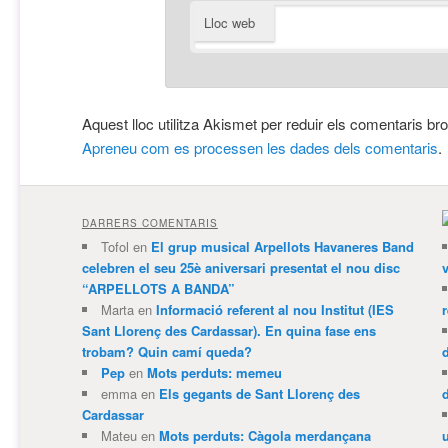
Lloc web
Aquest lloc utilitza Akismet per reduir els comentaris br
Apreneu com es processen les dades dels comentaris
.
DARRERS COMENTARIS
Tofol
en
El grup musical Arpellots Havaneres Band
celebren el seu 25è aniversari presentat el nou disc
v
“ARPELLOTS A BANDA”
Marta
en
Informació referent al nou Institut (IES
Sant Llorenç des Cardassar). En quina fase ens
trobam? Quin camí queda?
Pep
en
Mots perduts: memeu
emma
en
Els gegants de Sant Llorenç des
Cardassar
Mateu
en
Mots perduts: Càgola merdançana