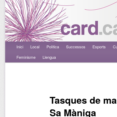
Menú principal
Inici
Aneu al contingut principal
Aneu al contingut secundari
Local
Política
Successos
Esports
Cu
Feminisme
Llengua
Navegació per les entrades
Tasques de ma
Sa Màniga