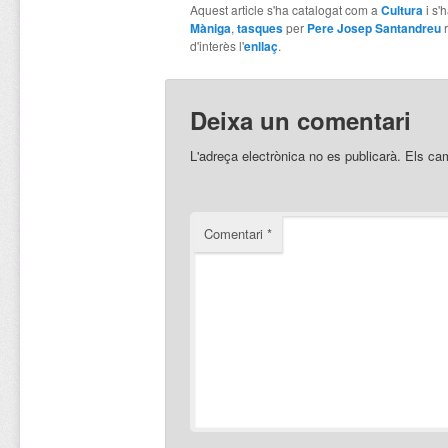
Aquest article s'ha catalogat com a
Cultura
i s'
Màniga
,
tasques
per
Pere Josep Santandreu
r
d'interès l'
enllaç
.
Deixa un comentari
L'adreça electrònica no es publicarà.
Els ca
Comentari
*