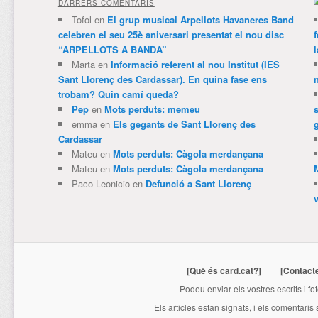
DARRERS COMENTARIS
Tofol
en
El grup musical Arpellots Havaneres Band
celebren el seu 25è aniversari presentat el nou disc
“ARPELLOTS A BANDA”
Marta
en
Informació referent al nou Institut (IES
Sant Llorenç des Cardassar). En quina fase ens
trobam? Quin camí queda?
Pep
en
Mots perduts: memeu
emma
en
Els gegants de Sant Llorenç des
Cardassar
Mateu
en
Mots perduts: Càgola merdançana
Mateu
en
Mots perduts: Càgola merdançana
Paco Leonicio
en
Defunció a Sant Llorenç
[Què és card.cat?]
[Contact
Podeu enviar els vostres escrits i fo
Els articles estan signats, i els comentaris