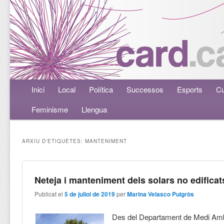
Menú principal
Inici
Aneu al contingut principal
Aneu al contingut secundari
Local
Política
Successos
Esports
Cu
Feminisme
Llengua
ARXIU D'ETIQUETES:
MANTENIMENT
Neteja i manteniment dels solars no edificat
Publicat el
5 de juliol de 2019
per
Marina Velasco Puigròs
Des del Departament de Medi Amb