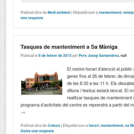
Publicat dins de
Medi ambient
|
Etiquetat com a
manteniment
,
neteja
una resposta
Tasques de manteniment a Sa Màniga
Publicat el
8 de febrer de 2013
per
Pere Josep Santandreu
, null
El nostre horari d’atenció al públic
gener fins al 26 de febrer, de dima
de les 8.30 a les 11 h. Els dissab
dilluns i festius estarà tancat. El 
realitzar tasques de manteniment a 
programa d’activitats del centre es reprendrà a partir del 
→
Publicat dins de
Cultura
|
Etiquetat com a
horari
,
manteniment
,
sa M
Deixa una resposta