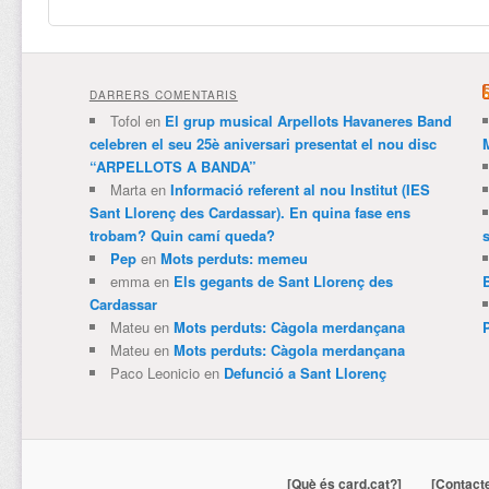
DARRERS COMENTARIS
Tofol
en
El grup musical Arpellots Havaneres Band
celebren el seu 25è aniversari presentat el nou disc
“ARPELLOTS A BANDA”
Marta
en
Informació referent al nou Institut (IES
Sant Llorenç des Cardassar). En quina fase ens
trobam? Quin camí queda?
Pep
en
Mots perduts: memeu
emma
en
Els gegants de Sant Llorenç des
Cardassar
Mateu
en
Mots perduts: Càgola merdançana
Mateu
en
Mots perduts: Càgola merdançana
Paco Leonicio
en
Defunció a Sant Llorenç
[Què és card.cat?]
[Contact