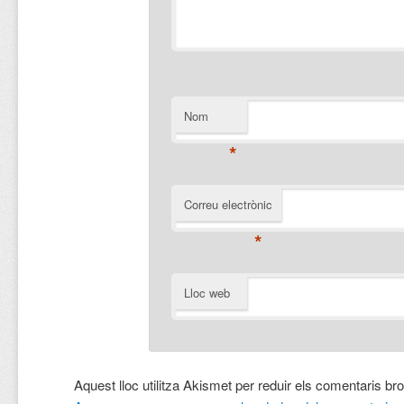
Nom
*
Correu electrònic
*
Lloc web
Aquest lloc utilitza Akismet per reduir els comentaris br