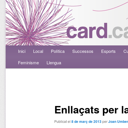
Menú principal
Inici
Aneu al contingut principal
Aneu al contingut secundari
Local
Política
Successos
Esports
Cu
Feminisme
Llengua
Navegació per les entrades
Enllaçats per l
Publicat el
8 de març de 2013
per
Joan Umber