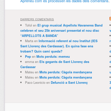
Apreneu com es processen les dades dels comentaris
.
DARRERS COMENTARIS
Tofol
en
El grup musical Arpellots Havaneres Band
celebren el seu 25è aniversari presentat el nou disc
v
“ARPELLOTS A BANDA”
Marta
en
Informació referent al nou Institut (IES
Sant Llorenç des Cardassar). En quina fase ens
trobam? Quin camí queda?
Pep
en
Mots perduts: memeu
emma
en
Els gegants de Sant Llorenç des
Cardassar
Mateu
en
Mots perduts: Càgola merdançana
Mateu
en
Mots perduts: Càgola merdançana
Paco Leonicio
en
Defunció a Sant Llorenç
3