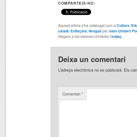
COMPARTEIX-HO:
Aquest article s'ha catalogat com a
Cultura
,
Ed
català
,
Enllaçats
,
llengua
per
Joan Umbert Fo
Afegeix a les adreces d'interès l'
enllaç
.
Deixa un comentari
L'adreça electrònica no es publicarà.
Els ca
Comentari
*