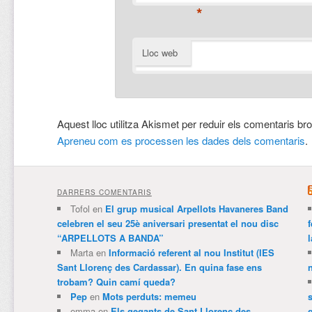
*
Lloc web
Aquest lloc utilitza Akismet per reduir els comentaris br
Apreneu com es processen les dades dels comentaris
.
DARRERS COMENTARIS
Tofol
en
El grup musical Arpellots Havaneres Band
celebren el seu 25è aniversari presentat el nou disc
“ARPELLOTS A BANDA”
Marta
en
Informació referent al nou Institut (IES
Sant Llorenç des Cardassar). En quina fase ens
trobam? Quin camí queda?
Pep
en
Mots perduts: memeu
emma
en
Els gegants de Sant Llorenç des