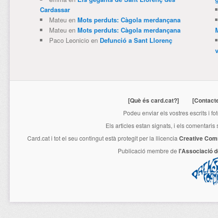
Cardassar
Mateu
en
Mots perduts: Càgola merdançana
Mateu
en
Mots perduts: Càgola merdançana
Paco Leonicio
en
Defunció a Sant Llorenç
[Què és card.cat?]
[Contact
Podeu enviar els vostres escrits i fo
Els articles estan signats, i els comentaris
Card.cat
i tot el seu contingut està protegit per la llicencia
Creative Com
Publicació membre de
l'Associació 