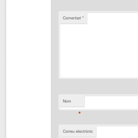
Comentari
*
Nom
*
Correu electrònic