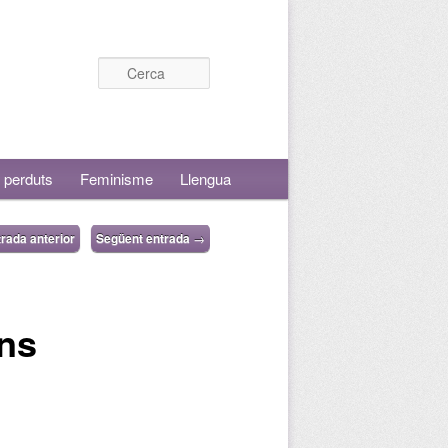
Cerca
 perduts
Feminisme
Llengua
rada anterior
Següent entrada
→
uns