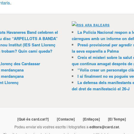
taris
.
ARA BALEARS
lots Havaneres Band celebren el
La Policia Nacional respon a l
 nou disc “ARPELLOTS A BANDA”
càrregues amb un informe on def
 nou Institut (IES Sant Llorenç
Presó provisional per agredir
ns trobam? Quin camí queda?
la seva exparella a Palma
Creix el misteri sobre la salut
Llorenç des Cardassar
que continua amagat després de 
a merdançana
“Volia crear un personatge clà
a merdançana
I si finalment no es pogués ve
nt Llorenç
La defensa dels manifestants 
del dret de manifestació el 26-J
[Què és card.cat?]
[Contacte]
[Enllaços]
[El Temps]
Podeu enviar els vostres escrits i fotografies a
editors@card.cat
.