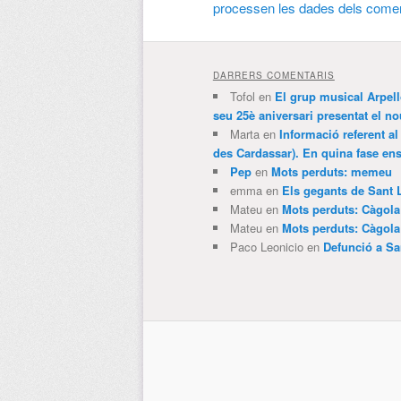
processen les dades dels comen
DARRERS COMENTARIS
Tofol
en
El grup musical Arpel
seu 25è aniversari presentat el
Marta
en
Informació referent al
des Cardassar). En quina fase e
Pep
en
Mots perduts: memeu
emma
en
Els gegants de Sant 
Mateu
en
Mots perduts: Càgol
Mateu
en
Mots perduts: Càgol
Paco Leonicio
en
Defunció a Sa