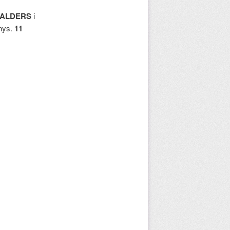
 CALDERS
i
nys.
11