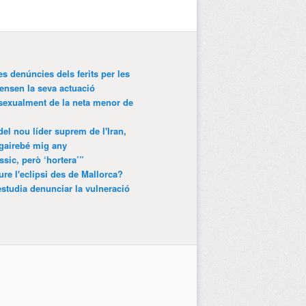
es denúncies dels ferits per les
ensen la seva actuació
 sexualment de la neta menor de
 del nou líder suprem de l'Iran,
gairebé mig any
ssic, però ‘hortera’”
ure l'eclipsi des de Mallorca?
estudia denunciar la vulneració