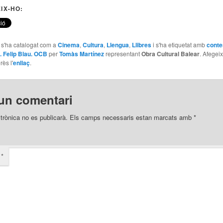
IX-HO:
e s'ha catalogat com a
Cinema
,
Cultura
,
Llengua
,
Llibres
i s'ha etiquetat amb
conte
. Felip Blau. OCB
per
Tomàs Martínez
representant
Obra Cultural Balear
. Afegeix
rès l'
enllaç
.
un comentari
trònica no es publicarà.
Els camps necessaris estan marcats amb
*
i
*