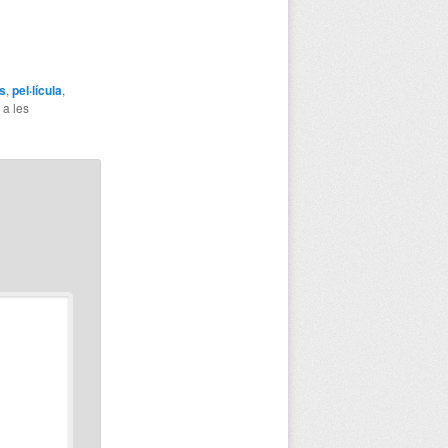
s
,
pel·lícula
,
 a les