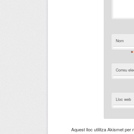
Nom
*
Correu ele
Lloc web
Aquest lloc utilitza Akismet per