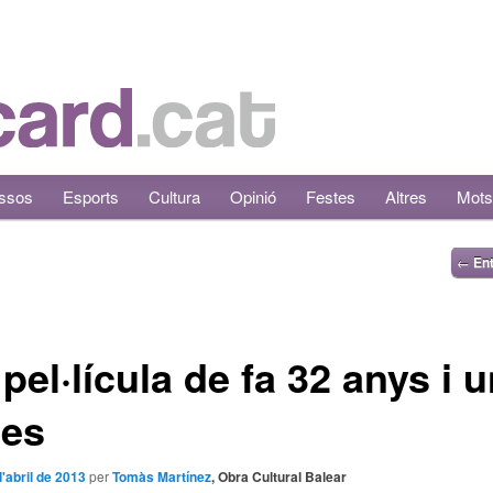
ssos
Esports
Cultura
Opinió
Festes
Altres
Mots
←
Ent
pel·lícula de fa 32 anys i 
tes
d'abril de 2013
per
Tomàs Martínez
, Obra Cultural Balear