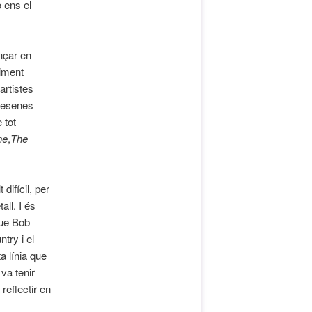
 ens el
nçar en
viment
artistes
 desenes
 tot
ne
,
The
ifícil, per
ll. I és
que Bob
try i el
a línia que
va tenir
reflectir en