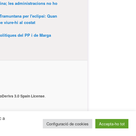
ina; les administracions no ho
 Tramuntana per l'eclipsi: Quan
 viure-hi al costat
olítiques del PP i de Marga
Derivs 3.0 Spain License
.
c a
Configuració de cookies
Accepta-ho tot