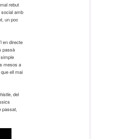
 mal rebut
a social amb
ot, un poc
l en directe
es passà
n simple
ns mesos a
 que ell mai
istle
, del
ssics
e passat,