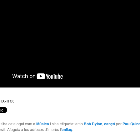
IX-HO:
e s'ha catalogat com a
Música
i s'ha etiquetat amb
Bob Dylan
,
cançó
per
Pau Quin
null
. Afegeix a les adreces d'interès l'
enllaç
.