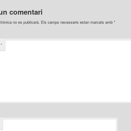
un comentari
trònica no es publicarà.
Els camps necessaris estan marcats amb
*
i
*