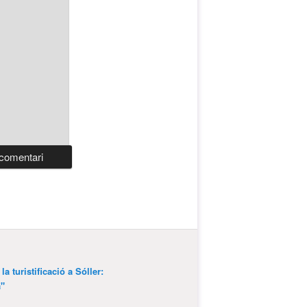
a turistificació a Sóller:
a"