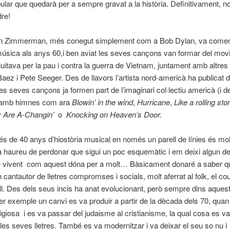
lar que quedarà per a sempre gravat a la història. Definitivament, no
re!
en Zimmerman, més conegut simplement com a Bob Dylan, va come
música als anys 60,i ben aviat les seves cançons van formar del mo
lluitava per la pau i contra la guerra de Vietnam, juntament amb altres 
ez i Pete Seeger. Des de llavors l’artista nord-americà ha publicat
les seves cançons ja formen part de l’imaginari col·lectiu americà (i de
 amb himnes com ara
Blowin’ in the wind
,
Hurricane
,
Like a rolling sto
 Are A-Changin’
o
Knocking on Heaven’s Door.
 de 40 anys d’hiostòria musical en només un parell de línies és molt d
a haureu de perdonar que sigui un poc esquemàtic i em deixi algun deta
e vivent com aquest dóna per a molt… Bàsicament donaré a saber 
cantautor de lletres compromses i socials, molt aferrat al folk, el coun
ll. Des dels seus incis ha anat evolucionant, però sempre dins aquest
Per exemple un canvi es va produir a partir de la dècada dels 70, quan 
ligiosa i es va passar del judaisme al cristianisme, la qual cosa es va 
les seves lletres. També es va modernitzar i va deixar el seu so nu i