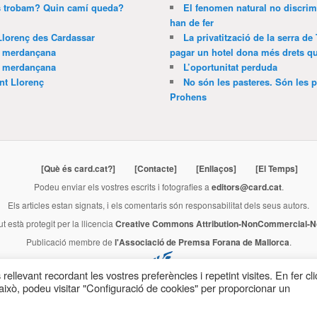
ns trobam? Quin camí queda?
El fenomen natural no discrim
han de fer
Llorenç des Cardassar
La privatització de la serra de
a merdançana
pagar un hotel dona més drets que
a merdançana
L’oportunitat perduda
nt Llorenç
No són les pasteres. Són les p
Prohens
[Què és card.cat?]
[Contacte]
[Enllaços]
[El Temps]
Podeu enviar els vostres escrits i fotografies a
editors@card.cat
.
Els articles estan signats, i els comentaris són responsabilitat dels seus autors.
ut està protegit per la llicencia
Creative Commons Attribution-NonCommercial-No
Publicació membre de
l'Associació de Premsa Forana de Mallorca
.
rellevant recordant les vostres preferències i repetint visites. En fer cli
ixò, podeu visitar "Configuració de cookies" per proporcionar un