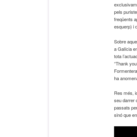
exclusivame
pels purist
freqüents a
esquerp) i 
Sobre aques
a Galícia e
tota l’actu
“Thank you
Formentera,
ha anomenat
Res més, i
seu darrer 
passats per
sinó que en