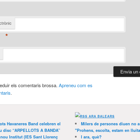
ctrònic
*
 reduir els comentaris brossa.
Apreneu com es
taris
.
ARA BALEARS
lots Havaneres Band celebren el
Milers de persones diuen no a l
 nou disc “ARPELLOTS A BANDA”
"Prohens, escolta, estam en lluit
 nou Institut (IES Sant Llorenç
I ara, què?