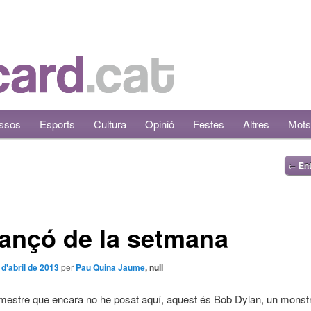
ssos
Esports
Cultura
Opinió
Festes
Altres
Mots
←
Ent
ançó de la setmana
 d'abril de 2013
per
Pau Quina Jaume
, null
 mestre que encara no he posat aquí, aquest és Bob Dylan, un monstr