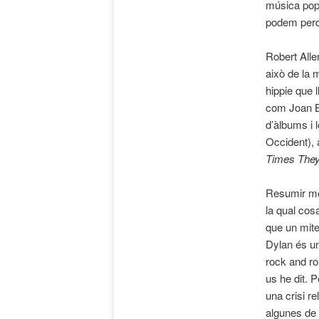
música popu
podem perd
Robert All
això de la 
hippie que 
com Joan Ba
d’àlbums i 
Occident),
Times They
Resumir més
la qual cos
que un mit
Dylan és un 
rock and ro
us he dit. 
una crisi re
algunes de 