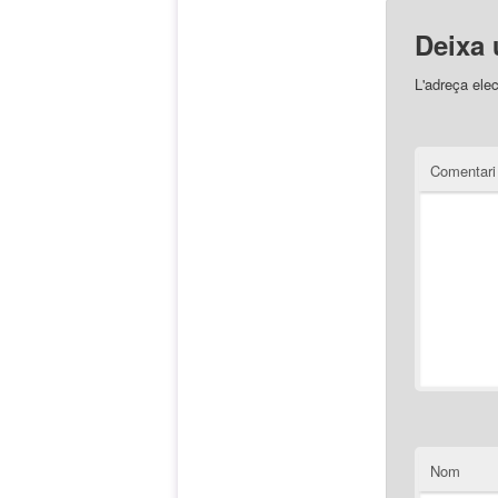
Deixa 
L'adreça elec
Comentar
Nom