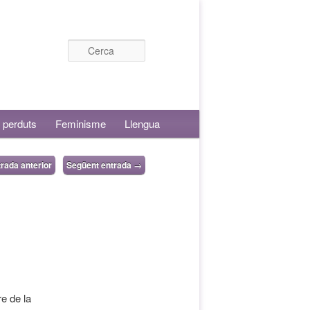
Cerca
 perduts
Feminisme
Llengua
rada anterior
Següent entrada
→
e de la