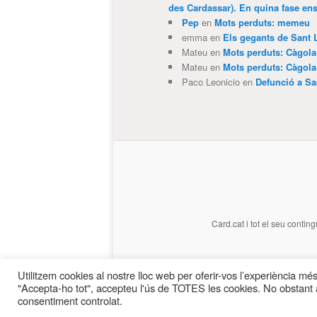
des Cardassar). En quina fase e
Pep
en
Mots perduts: memeu
emma
en
Els gegants de Sant 
Mateu
en
Mots perduts: Càgol
Mateu
en
Mots perduts: Càgol
Paco Leonicio
en
Defunció a Sa
Card.cat
i tot el seu conting
Utilitzem cookies al nostre lloc web per oferir-vos l’experiència més 
"Accepta-ho tot", accepteu l'ús de TOTES les cookies. No obstant a
consentiment controlat.