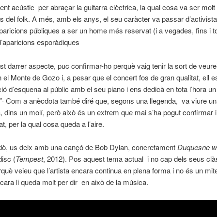
nt acústic per abraçar la guitarra elèctrica, la qual cosa va ser molt
es del folk. A més, amb els anys, el seu caràcter va passar d’activist
paricions públiques a ser un home més reservat (i a vegades, fins i t
d’aparicions esporàdiques
t darrer aspecte, puc confirmar-ho perquè vaig tenir la sort de veure’
n el Monte de Gozo i, a pesar que el concert fos de gran qualitat, ell 
ació d’esquena al públic amb el seu piano i ens dedicà en tota l’hora u
”· Com a anècdota també diré que, segons una llegenda, va viure u
 dins un molí, però això és un extrem que mai s’ha pogut confirmar i
, per la qual cosa queda a l’aire.
dò, us deix amb una cançó de Bob Dylan, concretament
Duquesne wh
disc (
Tempest
, 2012). Pos aquest tema actual i no cap dels seus clà
què veieu que l’artista encara continua en plena forma i no és un mit
cara li queda molt per dir en això de la música.