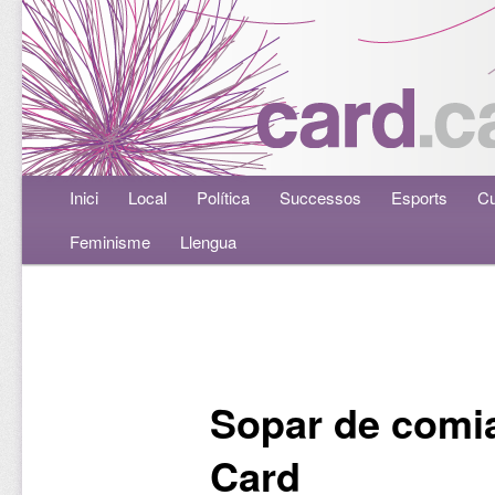
Menú principal
Inici
Aneu al contingut principal
Aneu al contingut secundari
Local
Política
Successos
Esports
Cu
Feminisme
Llengua
Navegació per les entrades
Sopar de comia
Card