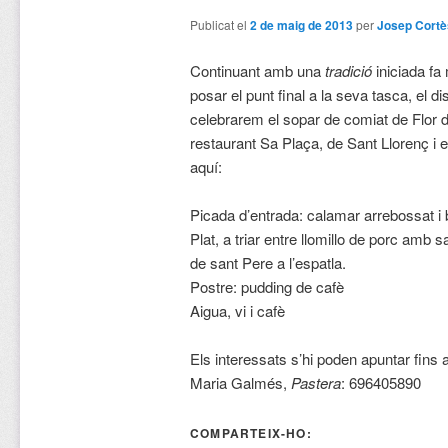
Publicat el
2 de maig de 2013
per
Josep Cortè
Continuant amb una
tradició
iniciada fa 
posar el punt final a la seva tasca, el d
celebrarem el sopar de comiat de Flor d
restaurant Sa Plaça, de Sant Llorenç i 
aquí:
Picada d’entrada: calamar arrebossat i
Plat, a triar entre llomillo de porc amb s
de sant Pere a l’espatla.
Postre: pudding de cafè
Aigua, vi i cafè
Els interessats s’hi poden apuntar fins 
Maria Galmés,
Pastera
: 696405890
COMPARTEIX-HO: