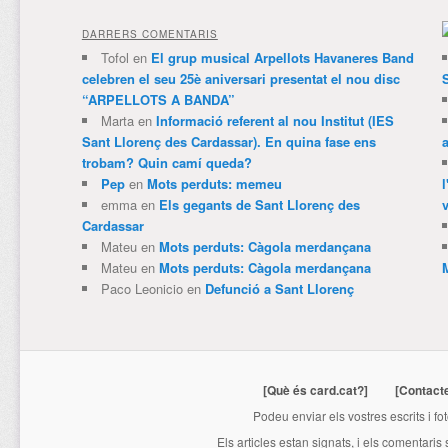
DARRERS COMENTARIS
Tofol
en
El grup musical Arpellots Havaneres Band
celebren el seu 25è aniversari presentat el nou disc
“ARPELLOTS A BANDA”
Marta
en
Informació referent al nou Institut (IES
Sant Llorenç des Cardassar). En quina fase ens
trobam? Quin camí queda?
Pep
en
Mots perduts: memeu
emma
en
Els gegants de Sant Llorenç des
v
Cardassar
Mateu
en
Mots perduts: Càgola merdançana
Mateu
en
Mots perduts: Càgola merdançana
Paco Leonicio
en
Defunció a Sant Llorenç
[Què és card.cat?]
[Contact
Podeu enviar els vostres escrits i fo
Els articles estan signats, i els comentaris