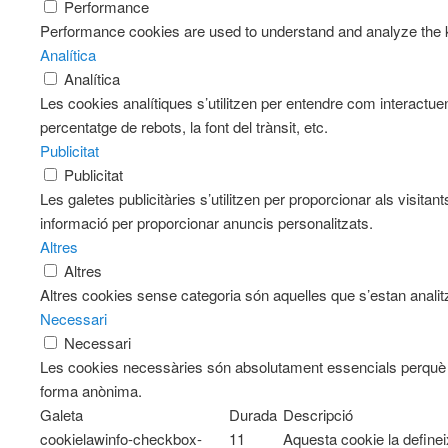
Performance
Performance cookies are used to understand and analyze the key
Analítica
Analítica
Les cookies analítiques s’utilitzen per entendre com interactue
percentatge de rebots, la font del trànsit, etc.
Publicitat
Publicitat
Les galetes publicitàries s’utilitzen per proporcionar als visi
informació per proporcionar anuncis personalitzats.
Altres
Altres
Altres cookies sense categoria són aquelles que s’estan analitz
Necessari
Necessari
Les cookies necessàries són absolutament essencials perquè el
forma anònima.
Galeta
Durada
Descripció
cookielawinfo-checkbox-
11
Aquesta cookie la define