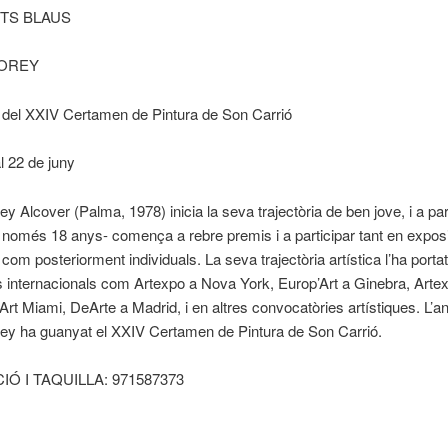
TS BLAUS
OREY
del XXIV Certamen de Pintura de Son Carrió
al 22 de juny
 Alcover (Palma, 1978) inicia la seva trajectòria de ben jove, i a part
omés 18 anys- comença a rebre premis i a participar tant en expos
 com posteriorment individuals. La seva trajectòria artística l’ha porta
es internacionals com Artexpo a Nova York, Europ’Art a Ginebra, Arte
Art Miami, DeArte a Madrid, i en altres convocatòries artístiques. L’a
y ha guanyat el XXIV Certamen de Pintura de Son Carrió.
Ó I TAQUILLA: 971587373