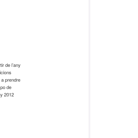
ir de l’any
icions
t a prendre
xpo de
ny 2012