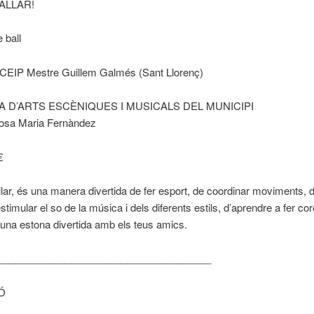
ALLAR!
 ball
CEIP Mestre Guillem Galmés (Sant Llorenç)
A D’ARTS ESCÈNIQUES I MUSICALS DEL MUNICIPI
Rosa Maria Fernàndez
€
lar, és una manera divertida de fer esport, de coordinar moviments, d
stimular el so de la música i dels diferents estils, d’aprendre a fer cor
’una estona divertida amb els teus amics.
______________________________________
Ó