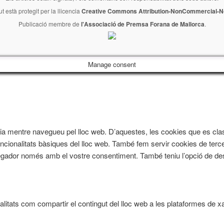
ut està protegit per la llicencia
Creative Commons Attribution-NonCommercial-No
Publicació membre de
l'Associació de Premsa Forana de Mallorca
.
Manage consent
iència mentre navegueu pel lloc web. D’aquestes, les cookies que es
ncionalitats bàsiques del lloc web. També fem servir cookies de terce
ador només amb el vostre consentiment. També teniu l’opció de des
litats com compartir el contingut del lloc web a les plataformes de xar