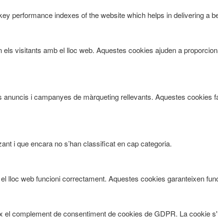
 performance indexes of the website which helps in delivering a bett
n els visitants amb el lloc web. Aquestes cookies ajuden a proporcion
tants anuncis i campanyes de màrqueting rellevants. Aquestes cookies f
ant i que encara no s’han classificat en cap categoria.
 lloc web funcioni correctament. Aquestes cookies garanteixen funcio
ix el complement de consentiment de cookies de GDPR. La cookie s'u