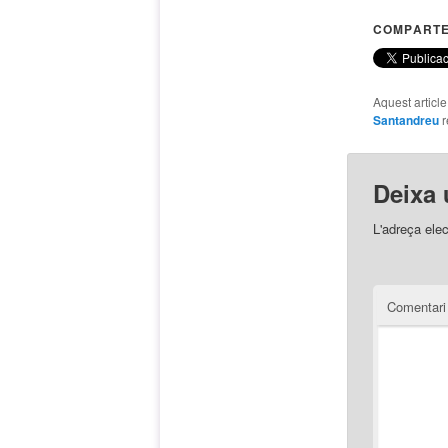
COMPARTE
Aquest articl
Santandreu
r
Deixa 
L'adreça elec
Comentar