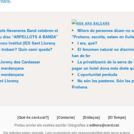
taris
.
ARA BALEARS
lots Havaneres Band celebren el
Milers de persones diuen no a l
 nou disc “ARPELLOTS A BANDA”
"Prohens, escolta, estam en lluit
 nou Institut (IES Sant Llorenç
I ara, què?
ns trobam? Quin camí queda?
El fenomen natural no discrim
han de fer
Llorenç des Cardassar
La privatització de la serra de
a merdançana
pagar un hotel dona més drets que
a merdançana
L’oportunitat perduda
nt Llorenç
No són les pasteres. Són les p
Prohens
[Què és card.cat?]
[Contacte]
[Enllaços]
[El Temps]
Podeu enviar els vostres escrits i fotografies a
editors@card.cat
.
Els articles estan signats, i els comentaris són responsabilitat dels seus autors.