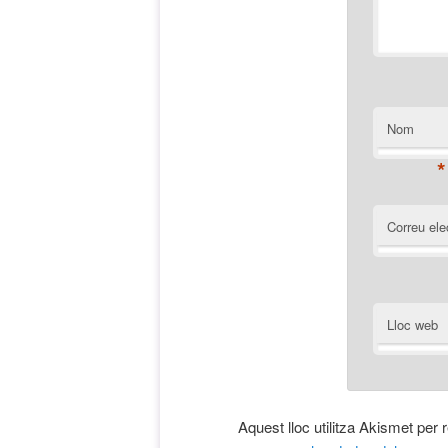
Nom
*
Correu ele
Lloc web
Aquest lloc utilitza Akismet per