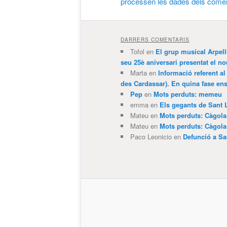
processen les dades dels comen
DARRERS COMENTARIS
Tofol
en
El grup musical Arpel
seu 25è aniversari presentat el
Marta
en
Informació referent al
des Cardassar). En quina fase e
Pep
en
Mots perduts: memeu
emma
en
Els gegants de Sant 
Mateu
en
Mots perduts: Càgol
Mateu
en
Mots perduts: Càgol
Paco Leonicio
en
Defunció a Sa