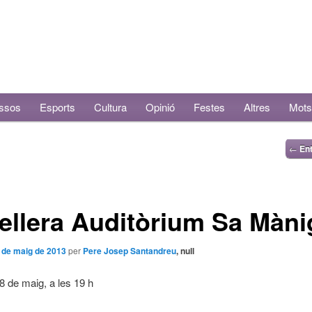
ssos
Esports
Cultura
Opinió
Festes
Altres
Mots
←
Ent
ellera Auditòrium Sa Màni
 de maig de 2013
per
Pere Josep Santandreu
, null
8 de maig, a les 19 h