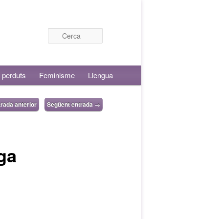
Cerca
 perduts
Feminisme
Llengua
rada anterior
Següent entrada
→
ga