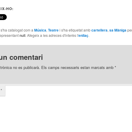
IX-HO:
e s'ha catalogat com a
Música
,
Teatre
i s'ha etiquetat amb
cartellera
,
sa Màniga
pe
epresentant
null
. Afegeix a les adreces d'interès l'
enllaç
.
un comentari
trònica no es publicarà.
Els camps necessaris estan marcats amb
*
i
*