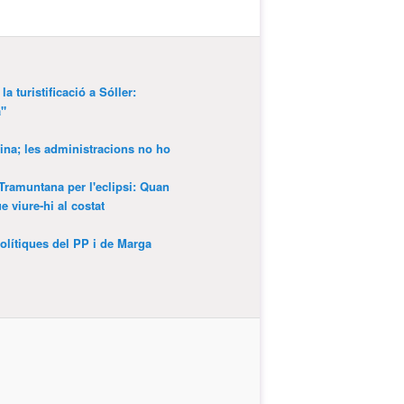
a turistificació a Sóller:
a"
ina; les administracions no ho
 Tramuntana per l'eclipsi: Quan
 viure-hi al costat
olítiques del PP i de Marga