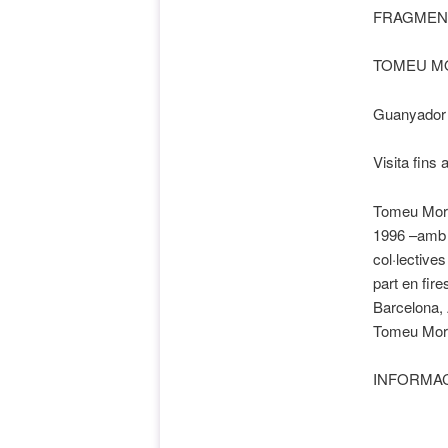
FRAGMEN
TOMEU M
Guanyador 
Visita fins 
Tomeu Morey
1996 –amb n
col·lectives
part en fir
Barcelona, 
Tomeu More
INFORMACI