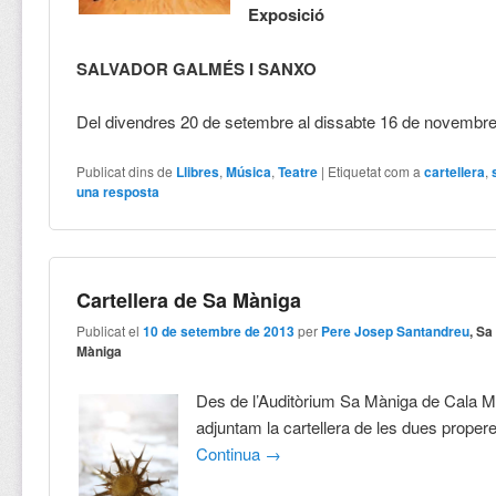
Exposició
SALVADOR GALMÉS I SANXO
Del divendres 20 de setembre al dissabte 16 de novembr
Publicat dins de
Llibres
,
Música
,
Teatre
|
Etiquetat com a
cartellera
,
una resposta
Cartellera de Sa Màniga
Publicat el
10 de setembre de 2013
per
Pere Josep Santandreu
, Sa
Màniga
Des de l’Auditòrium Sa Màniga de Cala M
adjuntam la cartellera de les dues prope
Continua
→