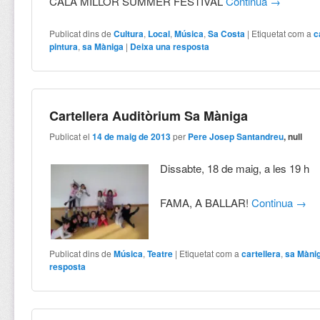
CALA MILLOR SUMMER FESTIVAL
Continua
→
Publicat dins de
Cultura
,
Local
,
Música
,
Sa Costa
|
Etiquetat com a
c
pintura
,
sa Màniga
|
Deixa una resposta
Cartellera Auditòrium Sa Màniga
Publicat el
14 de maig de 2013
per
Pere Josep Santandreu
, null
Dissabte, 18 de maig, a les 19 h
FAMA, A BALLAR!
Continua
→
Publicat dins de
Música
,
Teatre
|
Etiquetat com a
cartellera
,
sa Màni
resposta