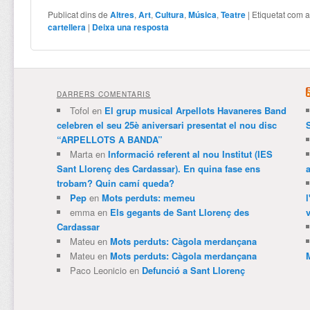
Publicat dins de
Altres
,
Art
,
Cultura
,
Música
,
Teatre
|
Etiquetat com 
cartellera
|
Deixa una resposta
DARRERS COMENTARIS
Tofol
en
El grup musical Arpellots Havaneres Band
celebren el seu 25è aniversari presentat el nou disc
“ARPELLOTS A BANDA”
Marta
en
Informació referent al nou Institut (IES
Sant Llorenç des Cardassar). En quina fase ens
trobam? Quin camí queda?
Pep
en
Mots perduts: memeu
emma
en
Els gegants de Sant Llorenç des
v
Cardassar
Mateu
en
Mots perduts: Càgola merdançana
Mateu
en
Mots perduts: Càgola merdançana
Paco Leonicio
en
Defunció a Sant Llorenç