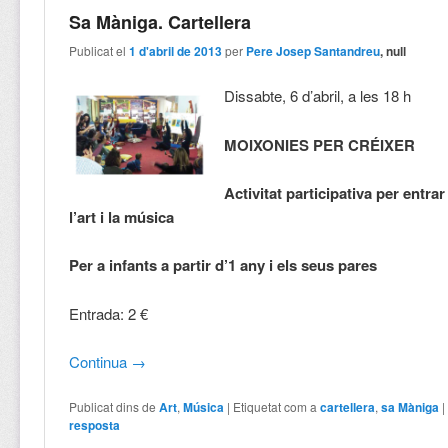
Sa Màniga. Cartellera
Publicat el
1 d'abril de 2013
per
Pere Josep Santandreu
, null
Dissabte, 6 d’abril, a les 18 h
MOIXONIES PER CRÉIXER
Activitat participativa per entra
l’art i la música
Per a infants a partir d’1 any i els seus pares
Entrada: 2 €
Continua
→
Publicat dins de
Art
,
Música
|
Etiquetat com a
cartellera
,
sa Màniga
resposta