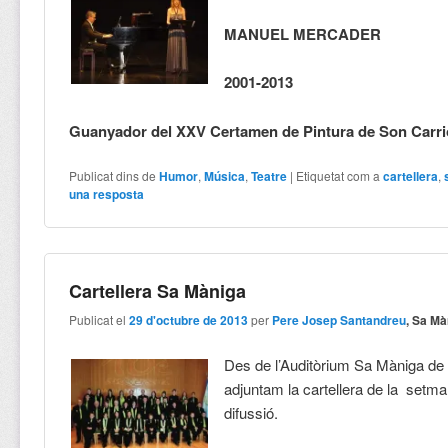
MANUEL MERCADER
2001-2013
Guanyador del XXV Certamen de Pintura de Son Carr
Publicat dins de
Humor
,
Música
,
Teatre
|
Etiquetat com a
cartellera
,
una resposta
Cartellera Sa Màniga
Publicat el
29 d'octubre de 2013
per
Pere Josep Santandreu
, Sa Mà
Des de l’Auditòrium Sa Màniga de 
adjuntam la cartellera de la setm
difussió.