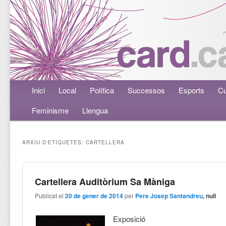
Menú principal
Inici
Aneu al contingut principal
Aneu al contingut secundari
Local
Política
Successos
Esports
Cu
Feminisme
Llengua
ARXIU D'ETIQUETES:
CARTELLERA
Cartellera Auditòrium Sa Màniga
Publicat el
20 de gener de 2014
per
Pere Josep Santandreu
, null
Exposició