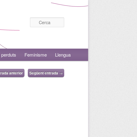
Cerca
 perduts
Feminisme
Llengua
rada anterior
Següent entrada
→