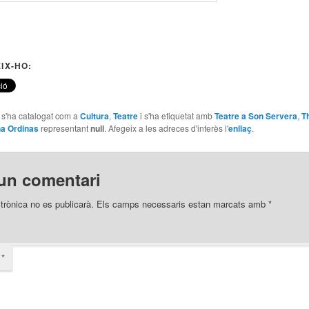
IX-HO:
e s'ha catalogat com a
Cultura
,
Teatre
i s'ha etiquetat amb
Teatre a Son Servera
,
T
a Ordinas
representant
null
. Afegeix a les adreces d'interès l'
enllaç
.
un comentari
trònica no es publicarà.
Els camps necessaris estan marcats amb
*
i
*