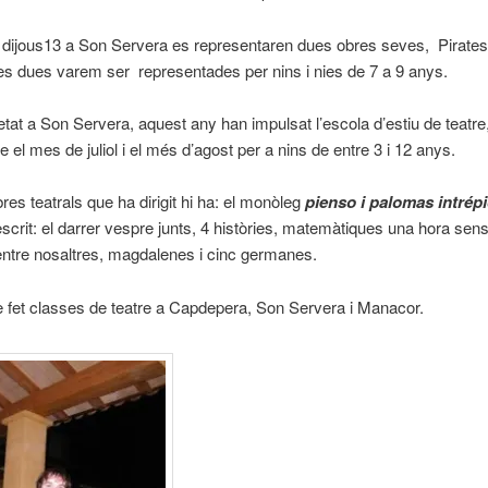
dijous13 a Son Servera es representaren dues obres seves, Pirates 
es dues varem ser representades per nins i nies de 7 a 9 anys.
at a Son Servera, aquest any han impulsat l’escola d’estiu de teatre
 el mes de juliol i el més d’agost per a nins de entre 3 i 12 anys.
res teatrals que ha dirigit hi ha: el monòleg
pienso i palomas
intrép
crit: el darrer vespre junts, 4 històries, matemàtiques una hora sen
entre nosaltres, magdalenes i cinc germanes.
fet classes de teatre a Capdepera, Son Servera i Manacor.