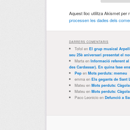
Aquest lloc utilitza Akismet per
processen les dades dels comen
DARRERS COMENTARIS
Tofol
en
El grup musical Arpel
seu 25è aniversari presentat el
Marta
en
Informació referent al
des Cardassar). En quina fase e
Pep
en
Mots perduts: memeu
emma
en
Els gegants de Sant 
Mateu
en
Mots perduts: Càgol
Mateu
en
Mots perduts: Càgol
Paco Leonicio
en
Defunció a Sa