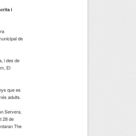
rita i
era
municipal de
, i des de
om, El
anys que es
més adults.
on Servera,
t 28 de
entaran The