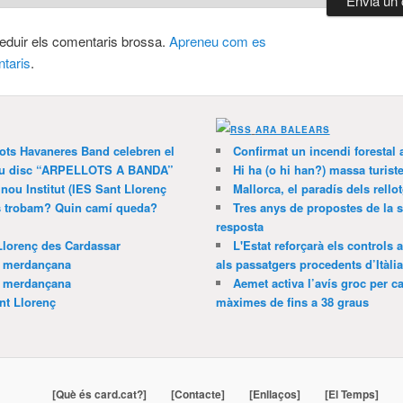
 reduir els comentaris brossa.
Apreneu com es
taris
.
ARA BALEARS
lots Havaneres Band celebren el
Confirmat un incendi forestal
 nou disc “ARPELLOTS A BANDA”
Hi ha (o hi han?) massa turist
 nou Institut (IES Sant Llorenç
Mallorca, el paradís dels rello
ns trobam? Quin camí queda?
Tres anys de propostes de la s
resposta
Llorenç des Cardassar
L'Estat reforçarà els controls 
a merdançana
als passatgers procedents d’Itàlia
a merdançana
Aemet activa l’avís groc per ca
nt Llorenç
màximes de fins a 38 graus
[Què és card.cat?]
[Contacte]
[Enllaços]
[El Temps]