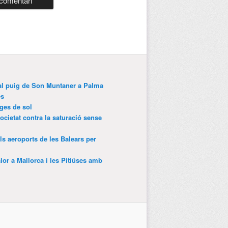
 al puig de Son Muntaner a Palma
es
tges de sol
ocietat contra la saturació sense
als aeroports de les Balears per
lor a Mallorca i les Pitiüses amb