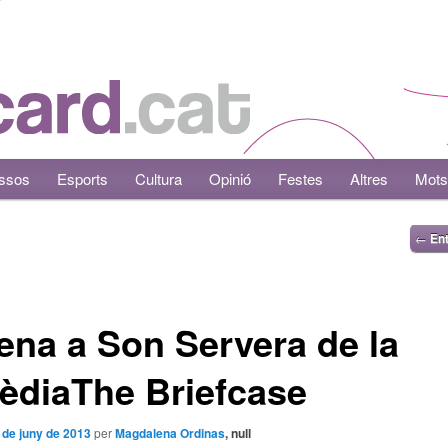
ssos
Esports
Cultura
Opinió
Festes
Altres
Mots
←
Ent
ena a Son Servera de la
èdiaThe Briefcase
 de juny de 2013
per
Magdalena Ordinas
, null