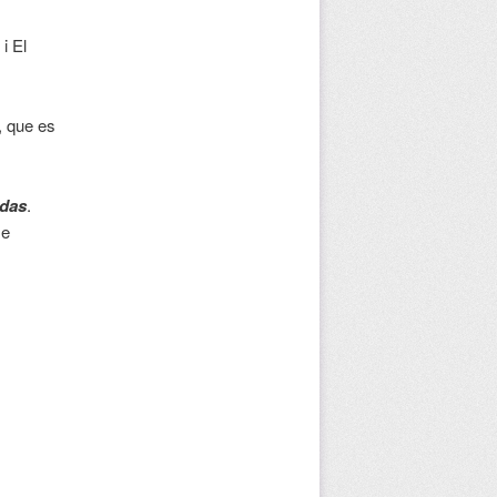
i El
, que es
idas
.
se