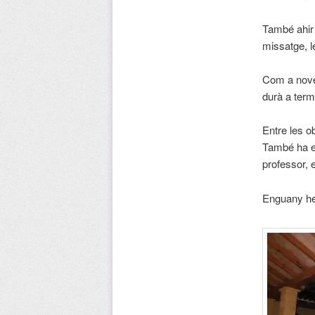
També ahir 
missatge, l
Com a novet
durà a terme
Entre les ob
També ha es
professor, 
Enguany he 