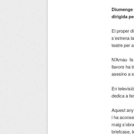
Diumenge s
dirigida p
El proper d
s’estrena l
teatre per a
N’Arnau fa 
llavors ha t
asesino a s
En televisi
dedica a fe
Aquest any 
i ha aconse
maig s’obra
briefcase, 