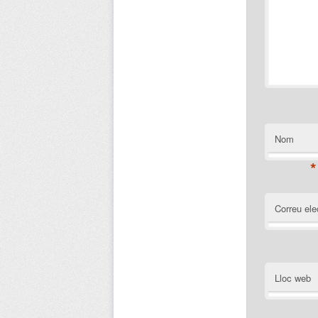
Nom
*
Correu ele
Lloc web