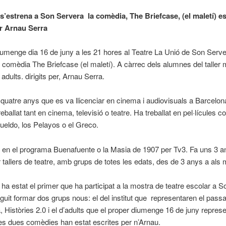
’estrena a Son Servera la comèdia, The Briefcase, (el maletí) esc
er Arnau Serra
iumenge dia 16 de juny a les 21 hores al Teatre La Unió de Son Serv
a comèdia The Briefcase (el maletí). A càrrec dels alumnes del taller 
 adults. dirigits per, Arnau Serra.
quatre anys que es va llicenciar en cinema i audiovisuals a Barcelona
reballat tant en cinema, televisió o teatre. Ha treballat en pel·lícules c
ueldo, los Pelayos o el Greco.
ó en el programa Buenafuente o la Masia de 1907 per Tv3. Fa uns 3 
r tallers de teatre, amb grups de totes les edats, des de 3 anys a als 
ha estat el primer que ha participat a la mostra de teatre escolar a S
guit formar dos grups nous: el del institut que representaren el passa
, Històries 2.0 i el d’adults que el proper diumenge 16 de juny repres
les dues comèdies han estat escrites per n’Arnau.