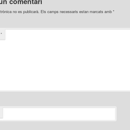
un comentari
trònica no es publicarà.
Els camps necessaris estan marcats amb
*
i
*