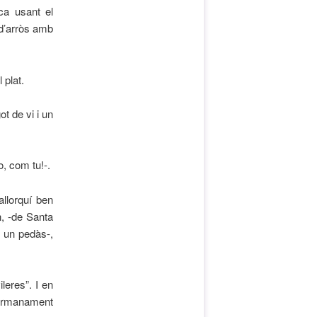
ca usant el
 d’arròs amb
 plat.
t de vi i un
o, com tu!-.
allorquí ben
n, -de Santa
s un pedàs-,
leres”. I en
germanament