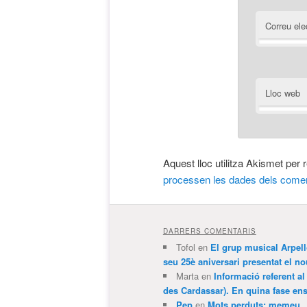
Correu ele
Lloc web
Aquest lloc utilitza Akismet per
processen les dades dels comen
DARRERS COMENTARIS
Tofol
en
El grup musical Arpel
seu 25è aniversari presentat el
Marta
en
Informació referent al
des Cardassar). En quina fase e
Pep
en
Mots perduts: memeu