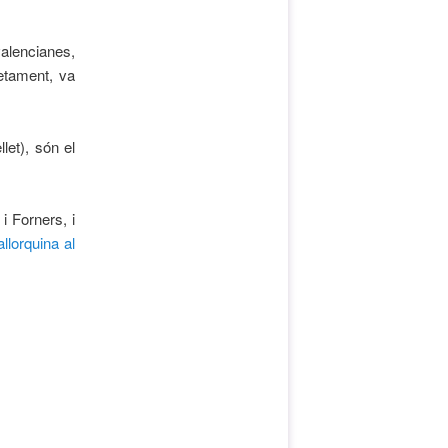
valencianes,
etament, va
llet), són el
i Forners, i
llorquina al