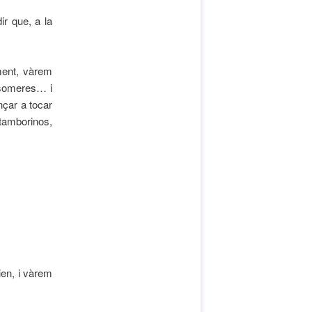
r que, a la
ment, vàrem
, someres… i
nçar a tocar
tamborinos,
en, i vàrem