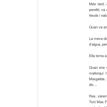
Més tard, 
perelló, va
fesols i nab
Quan va arr
La meva don
d’aigua, per
Ella torna a
Quan ens va
mallorquí. 
Margalida. 
dic…
Res, vàrem 
Toni Mas F