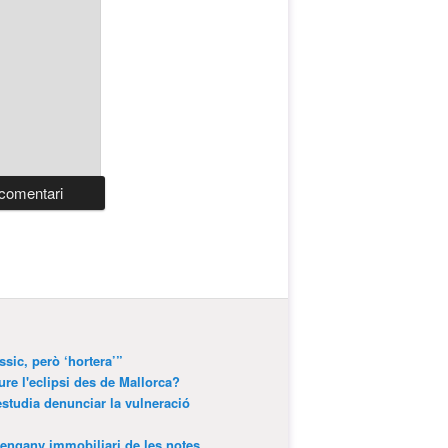
ssic, però ‘hortera’”
ure l'eclipsi des de Mallorca?
estudia denunciar la vulneració
’engany immobiliari de les notes