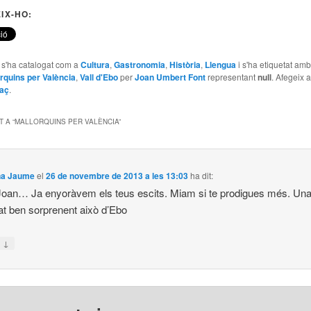
IX-HO:
e s'ha catalogat com a
Cultura
,
Gastronomia
,
Història
,
Llengua
i s'ha etiquetat am
rquins per València
,
Vall d'Ebo
per
Joan Umbert Font
representant
null
. Afegeix 
laç
.
 A “
MALLORQUINS PER VALÈNCIA
”
na Jaume
el
26 de novembre de 2013 a les 13:03
ha dit:
oan… Ja enyoràvem els teus escits. Miam si te prodigues més. Un
tat ben sorprenent això d’Ebo
↓
n