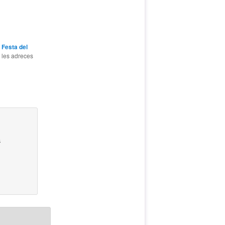
b
Festa del
a les adreces
a