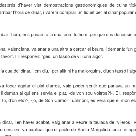
després d’haver vist demostracions gastronòmiques de cuina típi
 arribar l’hora de dinar, i vàrem comprar un tiquet per al dinar popular
.
ibar l’hora, ens posam a la cua, com tothom, per que ens donessin el
a, valenciana, va anar a una altra a cercar el beure, i demanà: “un go
 favor”. I li responen: “ges, un tassó de vi i una aigo”.
 la cua del dinar, i em diu, -per allà hi ha mallorquins, diuen tassó i aig
 tocar agafar el plat d’arròs, vaig poder sentir que parlava un m
I li deman al qui ens servia el plat, -de von sou voltros?!-. Ell, respò
I tu, d’on ets?-, -jo, de Son Carrió! Tualmon!, és vera que el món é
dinar, i en haver acabat, vaig anar a veure la taulada de “vileros i vi
orners em va explicar que el poble de Santa Margalida tenia un a