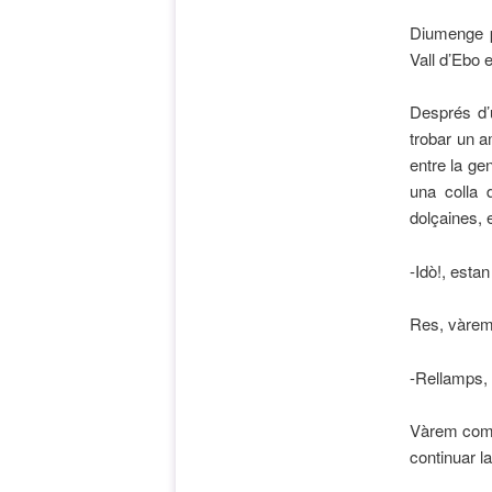
Diumenge p
Vall d’Ebo e
Després d’
trobar un a
entre la ge
una colla 
dolçaines, 
-Idò!, esta
Res, vàrem 
-Rellamps, 
Vàrem comp
continuar la