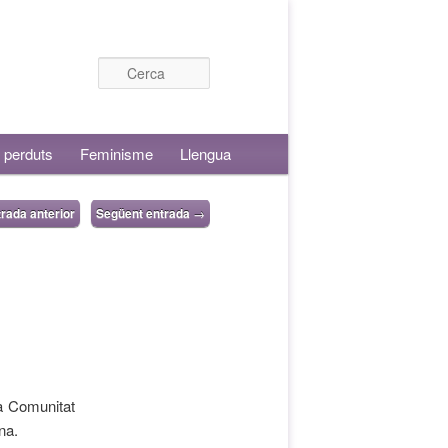
Cerca
 perduts
Feminisme
Llengua
rada anterior
Següent entrada
→
a Comunitat
na.