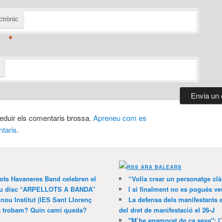
ctrònic
*
 reduir els comentaris brossa.
Apreneu com es
taris
.
ARA BALEARS
lots Havaneres Band celebren el
“Volia crear un personatge clà
 nou disc “ARPELLOTS A BANDA”
I si finalment no es pogués ve
 nou Institut (IES Sant Llorenç
La defensa dels manifestants 
ns trobam? Quin camí queda?
del dret de manifestació el 26-J
"M’he enamorat de ca seva": l