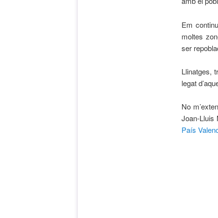
amb el pob
Em continuà
moltes zon
ser repobla
Llinatges, t
legat d’aqu
No m’extend
Joan-Lluis
País Valenc