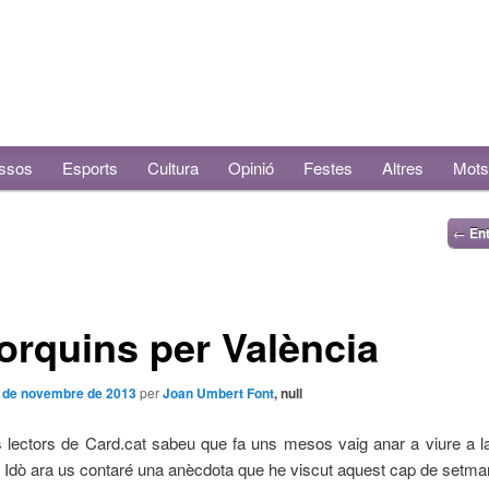
ssos
Esports
Cultura
Opinió
Festes
Altres
Mots
←
Ent
orquins per València
 de novembre de 2013
per
Joan Umbert Font
, null
s lectors de Card.cat sabeu que fa uns mesos vaig anar a viure a l
 Idò ara us contaré una anècdota que he viscut aquest cap de setma