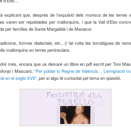
le d’Ebo…
 explicant que, després de l’expulsió dels moriscs de les terres 
es varen ser repoblades per mallorquins, i que la Vall d’Ebo concr
da per famílies de Santa Margalida i de Manacor.
radicions, formes dialectals, etc., (i tal volta les tomàtigues de rame
ells mallorquins en terres peninsulars.
ré més, encara que us deixaré un llibre en pdf escrit per Toni Mas 
 Monjo i Mascaró,
“Per poblar lo Regne de València… L’emigració ma
ià en el segle XVII”
, per si algú té curiositat pel tema en qüestió.