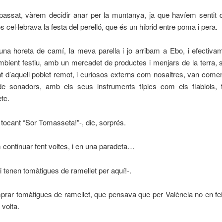
assat, vàrem decidir anar per la muntanya, ja que havíem sentit di
s cel·lebrava la festa del perelló, que és un híbrid entre poma i pera.
una horeta de camí, la meva parella i jo arribam a Ebo, i efectiva
mbient festiu, amb un mercadet de productes i menjars de la terra
nt d’aquell poblet remot, i curiosos externs com nosaltres, van come
de sonadors, amb els seus instruments típics com els flabiols, 
etc.
n tocant “Sor Tomasseta!”-, dic, sorprés.
continuar fent voltes, i en una paradeta…
i tenen tomàtigues de ramellet per aquí!-.
rar tomàtigues de ramellet, que pensava que per València no en fei
 volta.