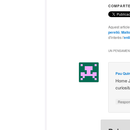
COMPARTE
Aquest articl
perelló
,
Mallo
d'interès l'
enl
UN PENSAMENT
Pau Qui
Home J
curiosi
Respo