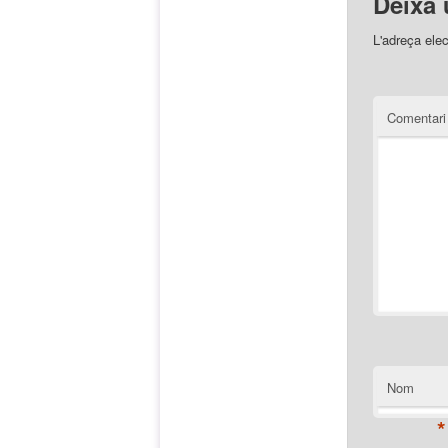
Deixa 
L'adreça elec
Comentar
Nom
*