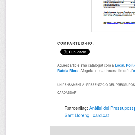
COMPARTEIX-HO:
Aquest article s'ha catalogat com a
Local
,
Polít
Rafela Riera
. Afegeix a les adreces d'interès l'
e
UN PENSAMENT A “
PRESENTACIÓ DEL PRESSUPOST
CARDASSAR
”
Retroenllaç:
Anàlisi del Pressupost 
Sant Llorenç | card.cat