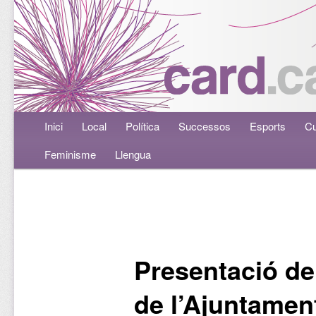
Menú principal
Inici
Aneu al contingut principal
Aneu al contingut secundari
Local
Política
Successos
Esports
Cu
Feminisme
Llengua
Navegació per les entrades
Presentació de
de l’Ajuntamen