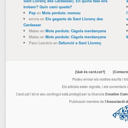
Sant Llorenç des Cardassar). En quina fase ens
trobam? Quin camí queda?
Pep
en
Mots perduts: memeu
emma
en
Els gegants de Sant Llorenç des
v
Cardassar
Mateu
en
Mots perduts: Càgola merdançana
Mateu
en
Mots perduts: Càgola merdançana
Paco Leonicio
en
Defunció a Sant Llorenç
[Què és card.cat?]
[Contact
Podeu enviar els vostres escrits i fo
Els articles estan signats, i els comentaris
Card.cat
i tot el seu contingut està protegit per la llicencia
Creative Com
Publicació membre de
l'Associació 