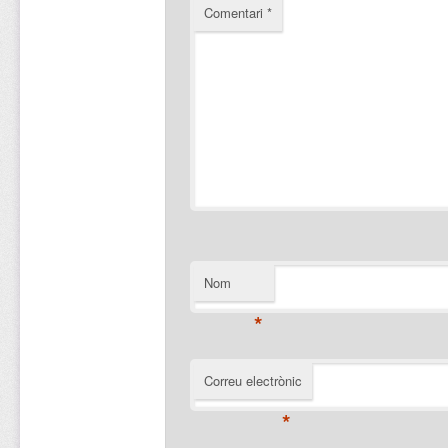
Comentari
*
Nom
*
Correu electrònic
*