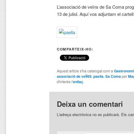
L’associació de veïns de Sa Coma progr
13 de juliol. Aquí vos adjuntam el cartell
COMPARTEIX-HO:
Aquest article s'ha catalogat com a
Gastronom
associació de veÏNS
,
paella
,
Sa Coma
per
Mag
d'interès l'
enllaç
.
Deixa un comentari
L'adreça electrònica no es publicarà.
Els ca