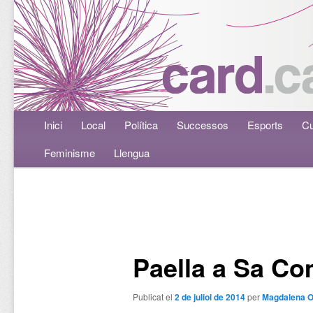
Menú principal
Inici
Aneu al contingut principal
Aneu al contingut secundari
Local
Política
Successos
Esports
Cu
Feminisme
Llengua
Navegació per les entrades
Paella a Sa C
Publicat el
2 de juliol de 2014
per
Magdalena O