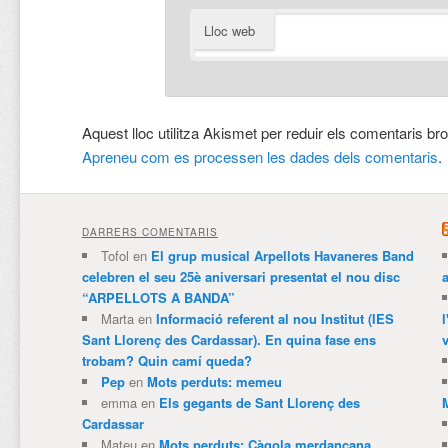
Lloc web
Aquest lloc utilitza Akismet per reduir els comentaris br
Apreneu com es processen les dades dels comentaris
.
DARRERS COMENTARIS
Tofol
en
El grup musical Arpellots Havaneres Band
celebren el seu 25è aniversari presentat el nou disc
“ARPELLOTS A BANDA”
Marta
en
Informació referent al nou Institut (IES
Sant Llorenç des Cardassar). En quina fase ens
v
trobam? Quin camí queda?
Pep
en
Mots perduts: memeu
emma
en
Els gegants de Sant Llorenç des
Cardassar
Mateu
en
Mots perduts: Càgola merdançana