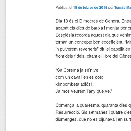
Publicat el
18 de febrer de 2015
per
Tomàs Ma
Dia 18 és el Dimecres de Cendra. Entr
acabat els dies de bauxa i menjar per e
L’església recorda aquest dia que venim 
tornar, un concepte ben ecoeficient. “
in pulverem reverteris” diu el capellà e
front dels fidels, citant el llibre del Gènes
“Sa Corema ja se’n ve
com un cavall en es cós;
ximbombeta adiós!
Ja mos veurem l’any que ve.”
Comença la quaresma, quaranta dies q
Resurrecció. Sis setmanes i quatre die
diumenges, que no es dijunava i en surt