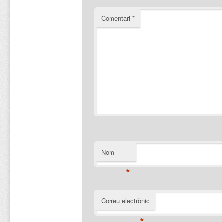
Comentari
*
Nom
*
Correu electrònic
*