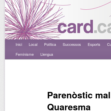
Menú principal
Inici
Aneu al contingut principal
Aneu al contingut secundari
Local
Política
Successos
Esports
Cu
Feminisme
Llengua
Navegació per les entrades
Parenòstic mal
Quaresma