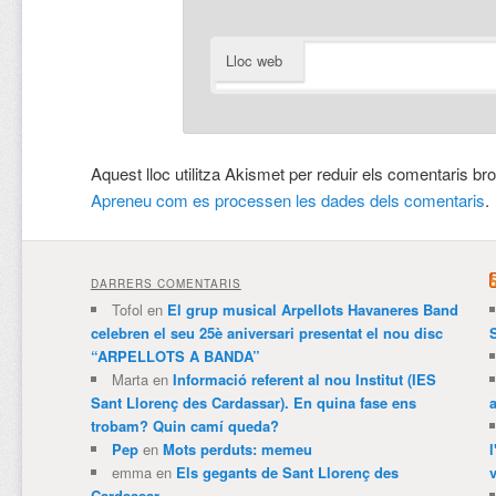
Lloc web
Aquest lloc utilitza Akismet per reduir els comentaris br
Apreneu com es processen les dades dels comentaris
.
DARRERS COMENTARIS
Tofol
en
El grup musical Arpellots Havaneres Band
celebren el seu 25è aniversari presentat el nou disc
“ARPELLOTS A BANDA”
Marta
en
Informació referent al nou Institut (IES
Sant Llorenç des Cardassar). En quina fase ens
trobam? Quin camí queda?
Pep
en
Mots perduts: memeu
emma
en
Els gegants de Sant Llorenç des
v
Cardassar