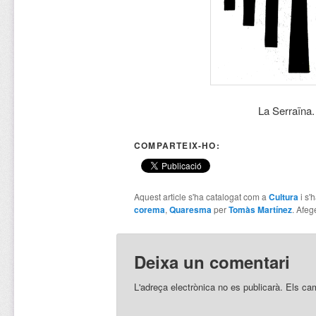
La Serraïna. Col·lec
COMPARTEIX-HO:
Aquest article s'ha catalogat com a
Cultura
i s'
corema
,
Quaresma
per
Tomàs Martínez
. Afeg
Deixa un comentari
L'adreça electrònica no es publicarà.
Els ca