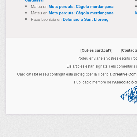
Mateu
en
Mots perduts: Càgola merdançana
Mateu
en
Mots perduts: Càgola merdançana
Paco Leonicio
en
Defunció a Sant Llorenç
[Què és card.cat?]
[Contact
Podeu enviar els vostres escrits i fo
Els articles estan signats, i els comentaris
Card.cat
i tot el seu contingut està protegit per la llicencia
Creative Com
Publicació membre de
l'Associació 