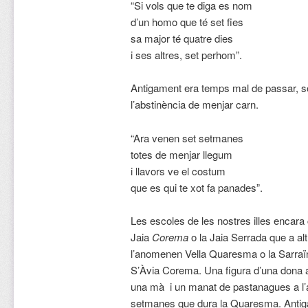
“Si vols que te diga es nom
d’un homo que té set fies
sa major té quatre dies
i ses altres, set perhom”.
Antigament era temps mal de passar, so
l’abstinència de menjar carn.
“Ara venen set setmanes
totes de menjar llegum
i llavors ve el costum
que es qui te xot fa panades”.
Les escoles de les nostres illes encara c
Jaia
Corema
o la Jaia Serrada que a al
l’anomenen Vella Quaresma o la Sarraï
S’Àvia Corema. Una figura d’una dona
una mà i un manat de pastanagues a l’a
setmanes que dura la Quaresma. Antig