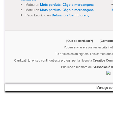
Mateu
en
Mots perduts: Càgola merdançana
Mateu
en
Mots perduts: Càgola merdançana
Paco Leonicio
en
Defunció a Sant Llorenç
[Què és card.cat?]
[Contact
Podeu enviar els vostres escrits i fo
Els articles estan signats, i els comentaris
Card.cat
i tot el seu contingut està protegit per la llicencia
Creative Com
Publicació membre de
l'Associació 
Manage co