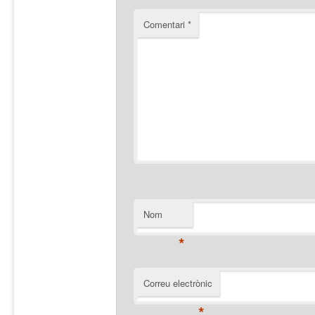
Comentari
*
Nom
*
Correu electrònic
*