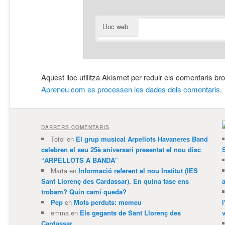
Lloc web
Aquest lloc utilitza Akismet per reduir els comentaris br
Apreneu com es processen les dades dels comentaris
.
DARRERS COMENTARIS
Tofol
en
El grup musical Arpellots Havaneres Band
celebren el seu 25è aniversari presentat el nou disc
“ARPELLOTS A BANDA”
Marta
en
Informació referent al nou Institut (IES
Sant Llorenç des Cardassar). En quina fase ens
trobam? Quin camí queda?
Pep
en
Mots perduts: memeu
emma
en
Els gegants de Sant Llorenç des
v
Cardassar