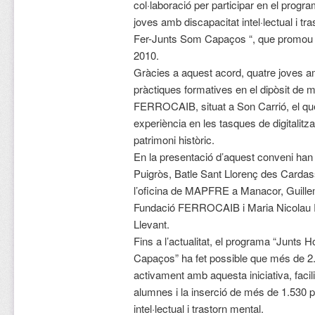
col·laboració per participar en el progr
joves amb discapacitat intel·lectual i 
Fer-Junts Som Capaços “, que prom
2010.
Gràcies a aquest acord, quatre joves am
pràctiques formatives en el dipòsit de m
FERROCAIB, situat a Son Carrió, el que 
experiència en les tasques de digitalitza
patrimoni històric.
En la presentació d’aquest conveni han p
Puigròs, Batle Sant Llorenç des Cardas
l’oficina de MAPFRE a Manacor, Guillem
Fundació FERROCAIB i Maria Nicolau Ri
Llevant.
Fins a l’actualitat, el programa “Junt
Capaços” ha fet possible que més de 2
activament amb aquesta iniciativa, faci
alumnes i la inserció de més de 1.530 
intel·lectual i trastorn mental.