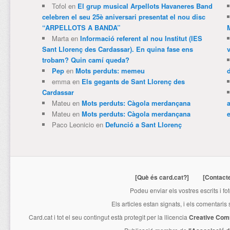
Tofol
en
El grup musical Arpellots Havaneres Band
celebren el seu 25è aniversari presentat el nou disc
“ARPELLOTS A BANDA”
Marta
en
Informació referent al nou Institut (IES
Sant Llorenç des Cardassar). En quina fase ens
trobam? Quin camí queda?
Pep
en
Mots perduts: memeu
emma
en
Els gegants de Sant Llorenç des
Cardassar
Mateu
en
Mots perduts: Càgola merdançana
Mateu
en
Mots perduts: Càgola merdançana
e
Paco Leonicio
en
Defunció a Sant Llorenç
[Què és card.cat?]
[Contact
Podeu enviar els vostres escrits i fo
Els articles estan signats, i els comentaris
Card.cat
i tot el seu contingut està protegit per la llicencia
Creative Com