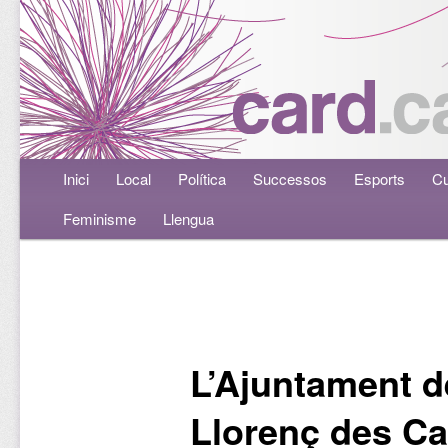
Menú principal
Inici
Aneu al contingut principal
Aneu al contingut secundari
Local
Política
Successos
Esports
Cu
Feminisme
Llengua
Navegació per les entrades
L’Ajuntament d
Llorenç des Ca