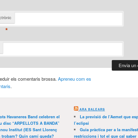
ctrònic
*
 reduir els comentaris brossa.
Apreneu com es
taris
.
ARA BALEARS
lots Havaneres Band celebren el
La previsió de l’Aemet que es
 nou disc “ARPELLOTS A BANDA”
l’eclipsi
 nou Institut (IES Sant Llorenç
Guia pràctica per a la manifes
ns trobam? Quin camí queda?
restriccions i tot el que cal saber