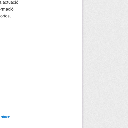
a actuació
formació
ortès.
rtínez
.