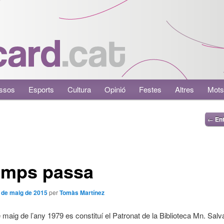
ssos
Esports
Cultura
Opinió
Festes
Altres
Mots
←
Ent
emps passa
 de maig de 2015
per
Tomàs Martínez
e maig de l’any 1979 es constituí el Patronat de la Biblioteca Mn. Salv