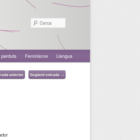
Cerca
 perduts
Feminisme
Llengua
rada anterior
Següent entrada
→
ador