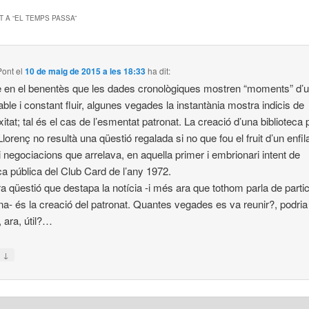
 A “
EL TEMPS PASSA
”
Pont
el
10 de maig de 2015 a les 18:33
ha dit:
en el benentès que les dades cronològiques mostren “moments” d’
able i constant fluir, algunes vegades la instantània mostra indicis de
itat; tal és el cas de l’esmentat patronat. La creació d’una biblioteca 
lorenç no resultà una qüestió regalada si no que fou el fruit d’un enfila
i negociacions que arrelava, en aquella primer i embrionari intent de
eca pública del Club Card de l’any 1972.
ra qüestió que destapa la notícia -i més ara que tothom parla de parti
na- és la creació del patronat. Quantes vegades es va reunir?, podria
, ara, útil?…
↓
n