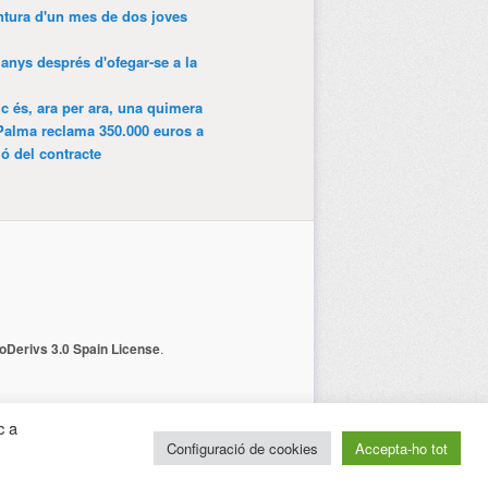
entura d'un mes de dos joves
anys després d'ofegar-se a la
ic és, ara per ara, una quimera
Palma reclama 350.000 euros a
ió del contracte
Derivs 3.0 Spain License
.
c a
Configuració de cookies
Accepta-ho tot