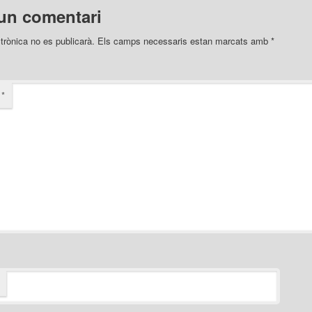
un comentari
trònica no es publicarà.
Els camps necessaris estan marcats amb
*
i
*