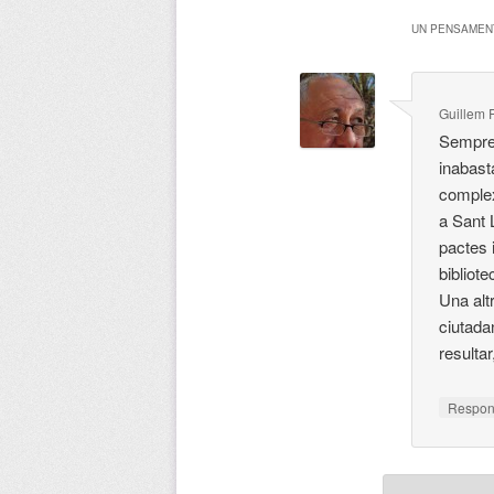
UN PENSAMENT
Guillem 
Sempre 
inabast
complex
a Sant L
pactes 
bibliot
Una alt
ciutada
resultar
Respo