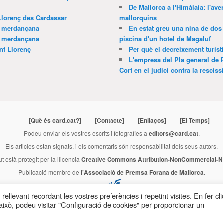
De Mallorca a l'Himàlaia: l'av
Llorenç des Cardassar
mallorquins
a merdançana
En estat greu una nina de dos 
a merdançana
piscina d'un hotel de Magaluf
nt Llorenç
Per què el decreixement turíst
L'empresa del Pla general de 
Cort en el judici contra la resciss
[Què és card.cat?]
[Contacte]
[Enllaços]
[El Temps]
Podeu enviar els vostres escrits i fotografies a
editors@card.cat
.
Els articles estan signats, i els comentaris són responsabilitat dels seus autors.
ut està protegit per la llicencia
Creative Commons Attribution-NonCommercial-No
Publicació membre de
l'Associació de Premsa Forana de Mallorca
.
rellevant recordant les vostres preferències i repetint visites. En fer cli
ixò, podeu visitar "Configuració de cookies" per proporcionar un