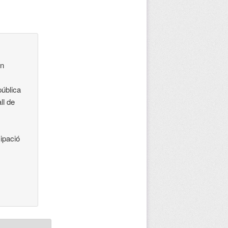
un
pública
ll de
cipació