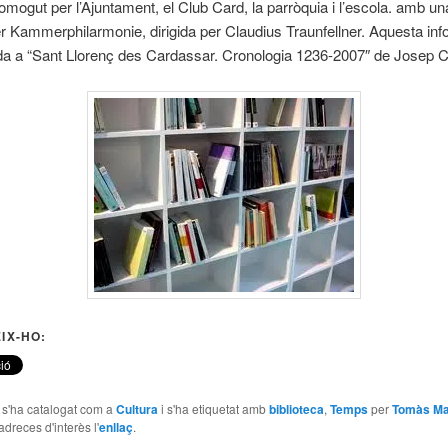
mogut per l’Ajuntament, el Club Card, la parròquia i l’escola. amb un
r Kammerphilarmonie, dirigida per Claudius Traunfellner. Aquesta in
ida a “Sant Llorenç des Cardassar. Cronologia 1236-2007″ de Josep C
IX-HO:
e s'ha catalogat com a
Cultura
i s'ha etiquetat amb
biblioteca
,
Temps
per
Tomàs Ma
adreces d'interès l'
enllaç
.