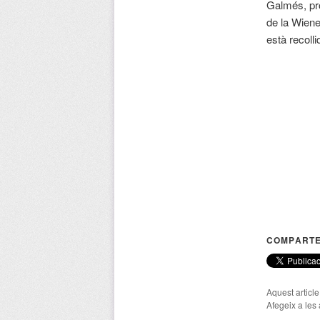
Galmés, pro
de la Wiene
està recoll
COMPARTE
Aquest articl
Afegeix a les 