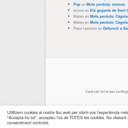
Pep
en
Mots perduts: memeu
emma
en
Els gegants de Sant 
Mateu
en
Mots perduts: Càgol
Mateu
en
Mots perduts: Càgol
Paco Leonicio
en
Defunció a Sa
Card.cat
i tot el seu conting
Utilitzem cookies al nostre lloc web per oferir-vos l’experiència més 
"Accepta-ho tot", accepteu l'ús de TOTES les cookies. No obstant a
consentiment controlat.