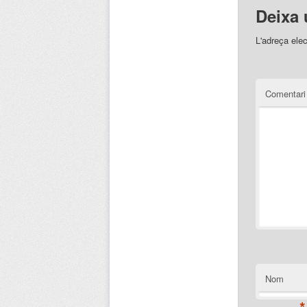
Deixa 
L'adreça elec
Comentar
Nom
*