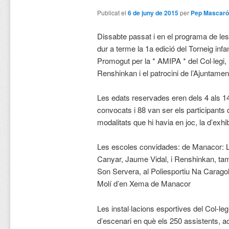
Publicat el
6 de juny de 2015
per
Pep Mascaró
Dissabte passat i en el programa de le
dur a terme la 1a edició del Torneig infa
Promogut per la * AMIPA * del Col·legi, 
Renshinkan i el patrocini de l’Ajuntamen
Les edats reservades eren dels 4 als 14
convocats i 88 van ser els participants
modalitats que hi havia en joc, la d’exhib
Les escoles convidades: de Manacor: L
Canyar, Jaume Vidal, i Renshinkan, ta
Son Servera, al Poliesportiu Na Caragol (
Molí d’en Xema de Manacor
Les instal·lacions esportives del Col-leg
d’escenari en què els 250 assistents, 