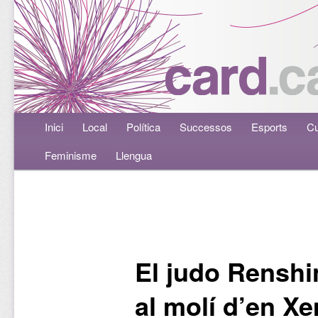
Menú principal
Inici
Aneu al contingut principal
Aneu al contingut secundari
Local
Política
Successos
Esports
Cu
Feminisme
Llengua
Navegació per les entrades
El judo Renshi
al molí d’en X