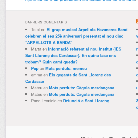
DARRERS COMENTARIS
Tofol
en
El grup musical Arpellots Havaneres Band
celebren el seu 25è aniversari presentat el nou disc
v
“ARPELLOTS A BANDA”
Marta
en
Informació referent al nou Institut (IES
Sant Llorenç des Cardassar). En quina fase ens
trobam? Quin camí queda?
Pep
en
Mots perduts: memeu
emma
en
Els gegants de Sant Llorenç des
Cardassar
Mateu
en
Mots perduts: Càgola merdançana
Mateu
en
Mots perduts: Càgola merdançana
Paco Leonicio
en
Defunció a Sant Llorenç
3