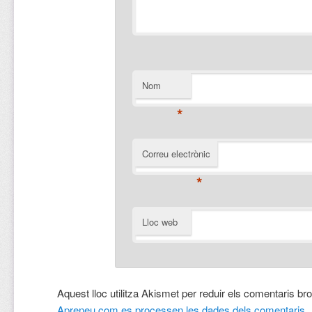
Nom
*
Correu electrònic
*
Lloc web
Aquest lloc utilitza Akismet per reduir els comentaris br
Apreneu com es processen les dades dels comentaris
.