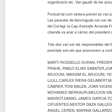
organització etc. Van gaudir de les act
Puntual tal com estava previst es van p
Les paraules de benvinguda van ser de l
del Col·legi, la Cap d’estudis Amanda F
cloenda va anar a càrrec del president 
Tots dos van ser els responsables del lli
premiats són els que anomenem a cont
MARTI ROSSELLO DURAN, FREDER
PRAHE, PABLO ELIAS SABATER,JOA
ARJOUNI, WASSIM EL ARJOUNI, YE
LLULL,CARLES RIERA GELABERT,M
CABRER,TONI BAUZA, JOAN VICEN
MOHAMED BERKAURI,MELCION SI
MASSOT,DANIEL JAMES GARCIA,T
CIFUENTES,NESTOR DAZA GALLEG
ANGEL CEREN, MARINA GALLARDO 