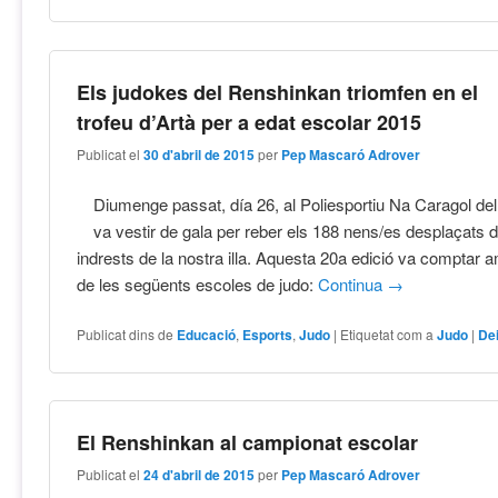
Els judokes del Renshinkan triomfen en el
trofeu d’Artà per a edat escolar 2015
Publicat el
30 d'abril de 2015
per
Pep Mascaró Adrover
Diumenge passat, día 26, al Poliesportiu Na Caragol del 
va vestir de gala per reber els 188 nens/es desplaçats d
indrests de la nostra illa. Aquesta 20a edició va comptar 
de les següents escoles de judo:
Continua
→
Publicat dins de
Educació
,
Esports
,
Judo
|
Etiquetat com a
Judo
|
De
El Renshinkan al campionat escolar
Publicat el
24 d'abril de 2015
per
Pep Mascaró Adrover