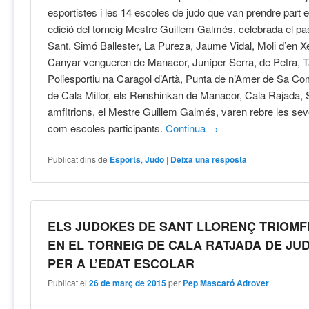
esportistes i les 14 escoles de judo que van prendre part 
edició del torneig Mestre Guillem Galmés, celebrada el pa
Sant. Simó Ballester, La Pureza, Jaume Vidal, Moli d’en 
Canyar vengueren de Manacor, Juníper Serra, de Petra, Tala
Poliesportiu na Caragol d’Artà, Punta de n’Amer de Sa C
de Cala Millor, els Renshinkan de Manacor, Cala Rajada, S
amfitrions, el Mestre Guillem Galmés, varen rebre les sev
com escoles participants.
Continua
→
Publicat dins de
Esports
,
Judo
|
Deixa una resposta
ELS JUDOKES DE SANT LLORENÇ TRIOM
EN EL TORNEIG DE CALA RATJADA DE JU
PER A L’EDAT ESCOLAR
Publicat el
26 de març de 2015
per
Pep Mascaró Adrover