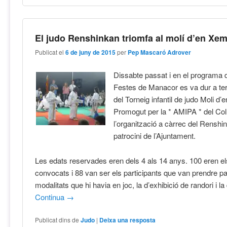
El judo Renshinkan triomfa al molí d’en Xe
Publicat el
6 de juny de 2015
per
Pep Mascaró Adrover
Dissabte passat i en el programa d
Festes de Manacor es va dur a ter
del Torneig infantil de judo Moli d
Promogut per la * AMIPA * del Col·
l’organització a càrrec del Renshin
patrocini de l’Ajuntament.
Les edats reservades eren dels 4 als 14 anys. 100 eren el
convocats i 88 van ser els participants que van prendre pa
modalitats que hi havia en joc, la d’exhibició de randori i l
Continua
→
Publicat dins de
Judo
|
Deixa una resposta