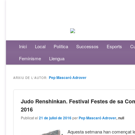
Menú principal
Inici
Aneu al contingut principal
Aneu al contingut secundari
Local
Política
Successos
Esports
Cu
Feminisme
Llengua
Pep Mascaró Adrover
ARXIU DE L'AUTOR:
Judo Renshinkan. Festival Festes de sa Co
2016
Publicat el
21 de juliol de 2016
per
Pep Mascaró Adrover
, null
Aquesta setmana han començat le