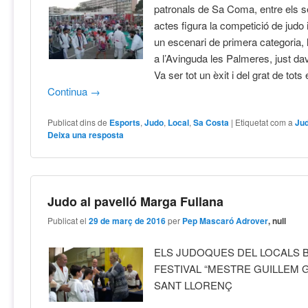
patronals de Sa Coma, entre els
actes figura la competició de judo 
un escenari de primera categoria, l
a l’Avinguda les Palmeres, just dav
Va ser tot un èxit i del grat de tots
Continua
→
Publicat dins de
Esports
,
Judo
,
Local
,
Sa Costa
|
Etiquetat com a
Ju
Deixa una resposta
Judo al pavelló Marga Fullana
Publicat el
29 de març de 2016
per
Pep Mascaró Adrover
, null
ELS JUDOQUES DEL LOCALS B
FESTIVAL “MESTRE GUILLEM 
SANT LLORENÇ