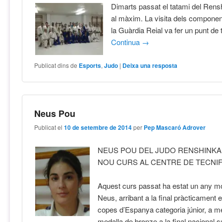
Dimarts passat el tatami del Rens
al màxim. La visita dels componen
la Guàrdia Reial va fer un punt de
Continua
→
Publicat dins de
Esports
,
Judo
|
Deixa una resposta
Neus Pou
Publicat el
10 de setembre de 2014
per
Pep Mascaró Adrover
NEUS POU DEL JUDO RENSHINKAN
NOU CURS AL CENTRE DE TECNIF
Aquest curs passat ha estat un any mol
Neus, arribant a la final pràcticament e
copes d’Espanya categoria júnior, a 
medalla de bronze a la final nacional su