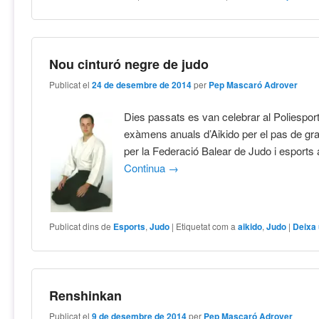
Nou cinturó negre de judo
Publicat el
24 de desembre de 2014
per
Pep Mascaró Adrover
Dies passats es van celebrar al Poliesport
exàmens anuals d’Aikido per el pas de gr
per la Federació Balear de Judo i esports 
Continua
→
Publicat dins de
Esports
,
Judo
|
Etiquetat com a
aikido
,
Judo
|
Deixa
Renshinkan
Publicat el
9 de desembre de 2014
per
Pep Mascaró Adrover