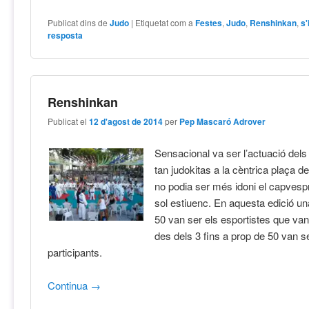
Publicat dins de
Judo
|
Etiquetat com a
Festes
,
Judo
,
Renshinkan
,
s'
resposta
Renshinkan
Publicat el
12 d'agost de 2014
per
Pep Mascaró Adrover
Sensacional va ser l’actuació dels 
tan judokitas a la cèntrica plaça de
no podia ser més idoni el capvespr
sol estiuenc. En aquesta edició 
50 van ser els esportistes que van
des dels 3 fins a prop de 50 van s
participants.
Continua
→