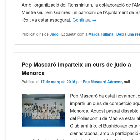
Amb l’organització del Renshinkan, la col·laboració de l’AM
Mestre Guillem Galmés i el patrocini de l’Ajuntament de Sa
l’èxit va estar assegurat.
Continua
→
Publicat dins de
Judo
|
Etiquetat com a
Marga Fullana
|
Deixa una re
Pep Mascaró imparteix un curs de judo a
Menorca
Publicat el
17 de març de 2016
per
Pep Mascaró Adrover
, null
Pep Mascaró ha estat novament c
impartir un curs de competició aq
Menorca. Aquest passat dissabte d
del Poliesportiu de Maó va estar a
Club amfitrió, el Bushidokan esta
d’enhorabona, amb la participació