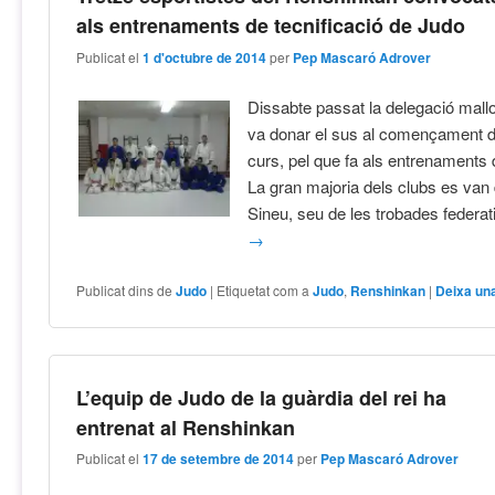
als entrenaments de tecnificació de Judo
Publicat el
1 d'octubre de 2014
per
Pep Mascaró Adrover
Dissabte passat la delegació mall
va donar el sus al començament d
curs, pel que fa als entrenaments d
La gran majoria dels clubs es van 
Sineu, seu de les trobades federa
→
Publicat dins de
Judo
|
Etiquetat com a
Judo
,
Renshinkan
|
Deixa un
L’equip de Judo de la guàrdia del rei ha
entrenat al Renshinkan
Publicat el
17 de setembre de 2014
per
Pep Mascaró Adrover