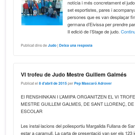
notícia i més concretament el judo j
set esportistes, pares i acompany
persones que es van desplaçar fins
germana d’Eivissa per prendre pa
II edició de l’Stage de judo.
Contin
Publicat dins de
Judo
|
Deixa una resposta
VI trofeu de Judo Mestre Guillem Galmés
Publicat el
8 d'abril de 2015
per
Pep Mascaró Adrover
El RENSHINKAN I L’AMIPA ORGANITZEN EL VI TROF
MESTRE GUILLEM GALMES, DE SANT LLORENÇ, DE
ESCOLAR
Les instal·lacions del poliesportiu Margalida Fullana de Sa
estar a caramull. La carta de presentació van ser els 123 