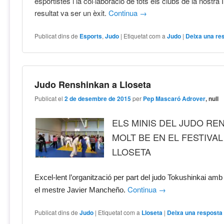
esportistes i la col·laboració de tots els clubs de la nostra 
resultat va ser un èxit.
Continua
→
Publicat dins de
Esports
,
Judo
|
Etiquetat com a
Judo
|
Deixa una re
Judo Renshinkan a Lloseta
Publicat el
2 de desembre de 2015
per
Pep Mascaró Adrover
, null
ELS MINIS DEL JUDO RE
MOLT BE EN EL FESTIVAL
LLOSETA
Excel-lent l’organització per part del judo Tokushinkai amb 
Continua
→
el mestre Javier Mancheño.
Publicat dins de
Judo
|
Etiquetat com a
Lloseta
|
Deixa una resposta