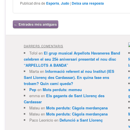
Publicat dins de
Esports
,
Judo
|
Deixa una resposta
Navegació per les entrades
←
Entrades més antigues
DARRERS COMENTARIS
Tofol
en
El grup musical Arpellots Havaneres Band
celebren el seu 25è aniversari presentat el nou disc
“ARPELLOTS A BANDA”
Marta
en
Informació referent al nou Institut (IES
Sant Llorenç des Cardassar). En quina fase ens
trobam? Quin camí queda?
Pep
en
Mots perduts: memeu
emma
en
Els gegants de Sant Llorenç des
Cardassar
Mateu
en
Mots perduts: Càgola merdançana
Mateu
en
Mots perduts: Càgola merdançana
Paco Leonicio
en
Defunció a Sant Llorenç