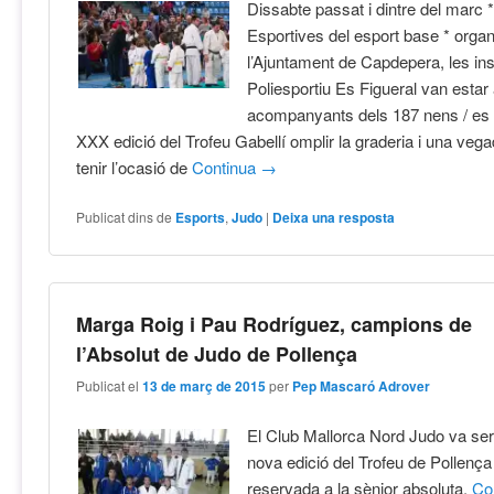
Dissabte passat i dintre del marc 
Esportives del esport base * orga
l’Ajuntament de Capdepera, les ins
Poliesportiu Es Figueral van estar
acompanyants dels 187 nens / es i
XXX edició del Trofeu Gabellí omplir la graderia i una v
tenir l’ocasió de
Continua
→
Publicat dins de
Esports
,
Judo
|
Deixa una resposta
Marga Roig i Pau Rodríguez, campions de
l’Absolut de Judo de Pollença
Publicat el
13 de març de 2015
per
Pep Mascaró Adrover
El Club Mallorca Nord Judo va ser l
nova edició del Trofeu de Pollença
reservada a la sènior absoluta.
Co