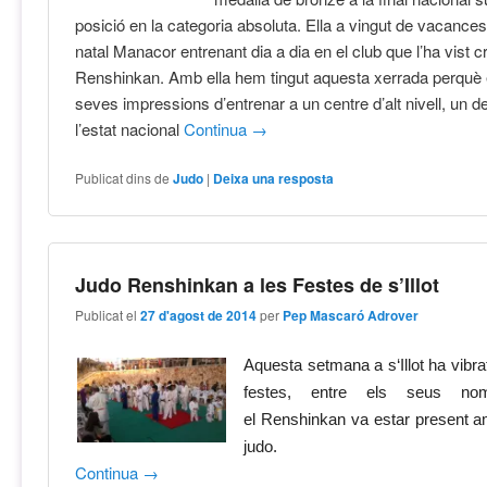
posició en la categoria absoluta. Ella a vingut de vacances
natal Manacor entrenant dia a dia en el club que l’ha vist cr
Renshinkan. Amb ella hem tingut aquesta xerrada perquè 
seves impressions d’entrenar a un centre d’alt nivell, un del
l’estat nacional
Continua
→
Publicat dins de
Judo
|
Deixa una resposta
Judo Renshinkan a les Festes de s’Illot
Publicat el
27 d'agost de 2014
per
Pep Mascaró Adrover
Aquesta
setmana a s
‘Illot
ha
vibr
festes
,
entre els seus n
el
Renshinkan
va estar
present
a
judo
.
Continua
→