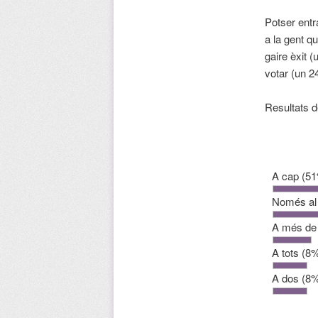
Potser entr
a la gent q
gaire èxit 
votar (un 2
Resultats de
A cap
(51
Només al d
A més de
A tots
(8%
A dos
(8%