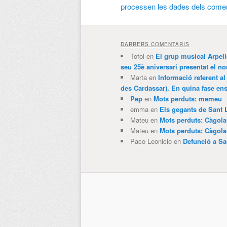
processen les dades dels comen
DARRERS COMENTARIS
Tofol
en
El grup musical Arpel
seu 25è aniversari presentat el
Marta
en
Informació referent al
des Cardassar). En quina fase e
Pep
en
Mots perduts: memeu
emma
en
Els gegants de Sant 
Mateu
en
Mots perduts: Càgol
Mateu
en
Mots perduts: Càgol
Paco Leonicio
en
Defunció a Sa