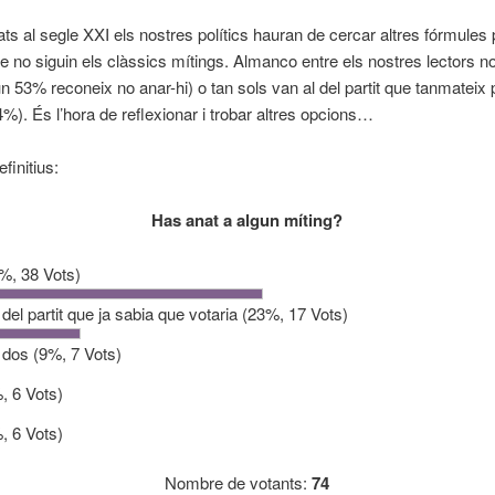
ats al segle XXI els nostres polítics hauran de cercar altres fórmules 
ue no siguin els clàssics mítings. Almanco entre els nostres lectors n
(un 53% reconeix no anar-hi) o tan sols van al del partit que tanmateix
4%). És l’hora de reflexionar i trobar altres opcions…
finitius:
Has anat a algun míting?
%, 38 Vots)
el partit que ja sabia que votaria
(23%, 17 Vots)
 dos
(9%, 7 Vots)
, 6 Vots)
, 6 Vots)
Nombre de votants:
74