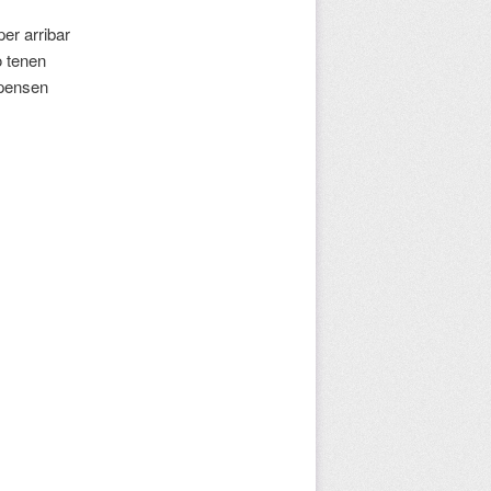
per arribar
o tenen
 pensen