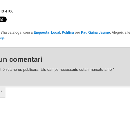
IX-HO:
e s'ha catalogat com a
Enquesta
,
Local
,
Política
per
Pau Quina Jaume
. Afegeix a 
laç
.
un comentari
trònica no es publicarà.
Els camps necessaris estan marcats amb
*
i
*