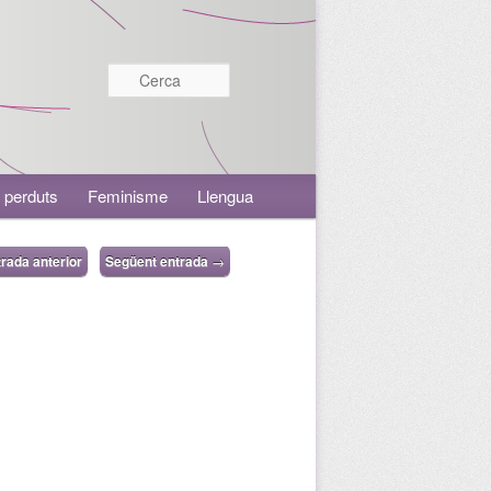
Cerca
 perduts
Feminisme
Llengua
rada anterior
Següent entrada
→