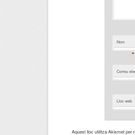
Nom
*
Correu ele
Lloc web
Aquest lloc utilitza Akismet per