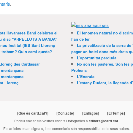
taris
.
ARA BALEARS
lots Havaneres Band celebren el
El fenomen natural no discrim
 nou disc “ARPELLOTS A BANDA”
han de fer
 nou Institut (IES Sant Llorenç
La privatització de la serra de
ns trobam? Quin camí queda?
pagar un hotel dona més drets que
L’oportunitat perduda
Llorenç des Cardassar
No són les pasteres. Són les p
a merdançana
Prohens
a merdançana
L'Encruia
nt Llorenç
L’estany Pudent, la llegenda d
[Què és card.cat?]
[Contacte]
[Enllaços]
[El Temps]
Podeu enviar els vostres escrits i fotografies a
editors@card.cat
.
Els articles estan signats, i els comentaris són responsabilitat dels seus autors.