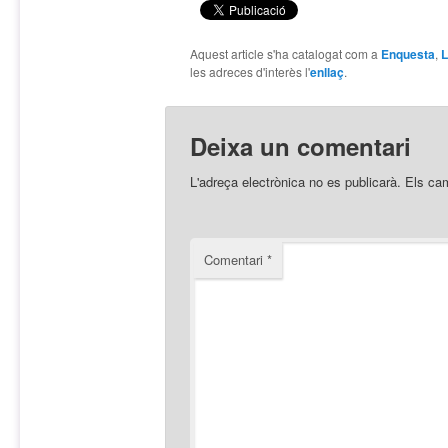
Aquest article s'ha catalogat com a
Enquesta
,
L
les adreces d'interès l'
enllaç
.
Deixa un comentari
L'adreça electrònica no es publicarà.
Els ca
Comentari
*