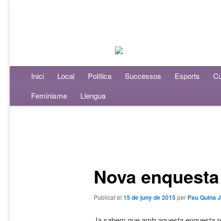
Menú principal
Inici
Aneu al contingut principal
Aneu al contingut secundari
Local
Política
Successos
Esports
Cu
Feminisme
Llengua
Navegació per les entrades
Nova enquesta 
Publicat el
15 de juny de 2015
per
Pau Quina 
Ja sabem que amb aquesta enquesta re