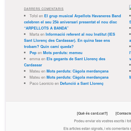
DARRERS COMENTARIS
Tofol
en
El grup musical Arpellots Havaneres Band
celebren el seu 25è aniversari presentat el nou disc
“ARPELLOTS A BANDA”
Marta
en
Informació referent al nou Institut (IES
Sant Llorenç des Cardassar). En quina fase ens
trobam? Quin camí queda?
Pep
en
Mots perduts: memeu
emma
en
Els gegants de Sant Llorenç des
v
Cardassar
Mateu
en
Mots perduts: Càgola merdançana
Mateu
en
Mots perduts: Càgola merdançana
Paco Leonicio
en
Defunció a Sant Llorenç
[Què és card.cat?]
[Contact
Podeu enviar els vostres escrits i fo
Els articles estan signats, i els comentaris