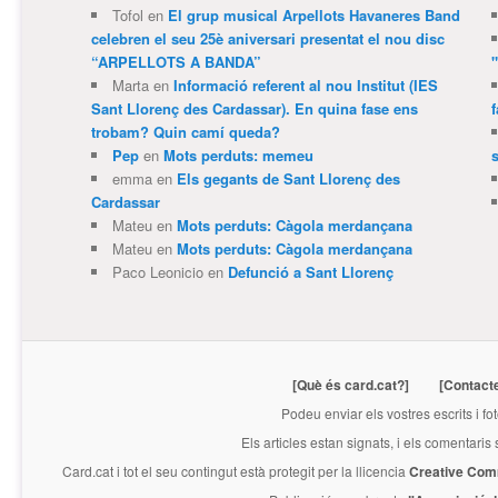
Tofol
en
El grup musical Arpellots Havaneres Band
celebren el seu 25è aniversari presentat el nou disc
“ARPELLOTS A BANDA”
Marta
en
Informació referent al nou Institut (IES
Sant Llorenç des Cardassar). En quina fase ens
trobam? Quin camí queda?
Pep
en
Mots perduts: memeu
emma
en
Els gegants de Sant Llorenç des
Cardassar
Mateu
en
Mots perduts: Càgola merdançana
Mateu
en
Mots perduts: Càgola merdançana
Paco Leonicio
en
Defunció a Sant Llorenç
[Què és card.cat?]
[Contact
Podeu enviar els vostres escrits i fo
Els articles estan signats, i els comentaris
Card.cat
i tot el seu contingut està protegit per la llicencia
Creative Com