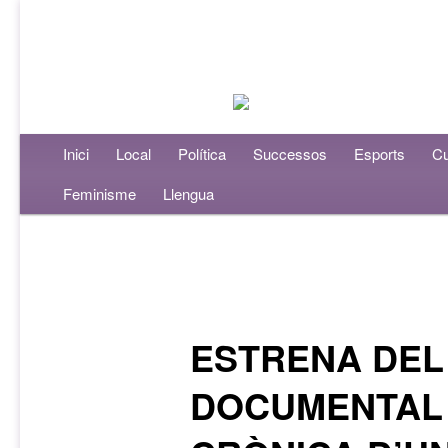
Menú principal
Inici
Aneu al contingut principal
Aneu al contingut secundari
Local
Política
Successos
Esports
Cu
Feminisme
Llengua
Navegació per les entrades
ESTRENA DEL
DOCUMENTAL 