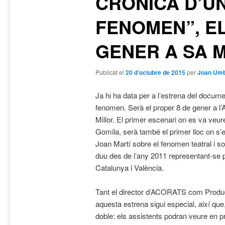
CRÒNICA D’U
FENOMEN”, EL
GENER A SA 
Publicat el
20 d'octubre de 2015
per
Joan Umb
Ja hi ha data per a l’estrena del docu
fenomen. Serà el proper 8 de gener a l
Millor. El primer escenari on es va ve
Gomila, serà també el primer lloc on s
Joan Martí sobre el fenomen teatral i s
duu des de l’any 2011 representant-se p
Catalunya i València.
Tant el director d’ACORATS com Produc
aquesta estrena sigui especial, així que,
doble: els assistents podran veure en p