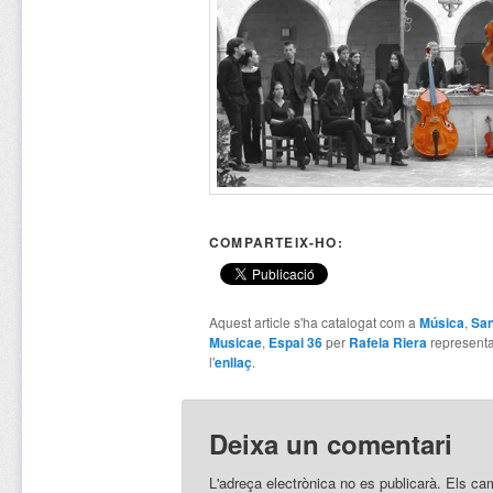
COMPARTEIX-HO:
Aquest article s'ha catalogat com a
Música
,
San
Musicae
,
Espai 36
per
Rafela Riera
represent
l'
enllaç
.
Deixa un comentari
L'adreça electrònica no es publicarà.
Els ca