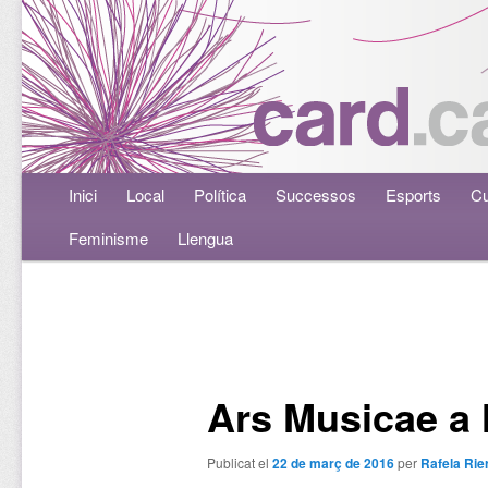
Menú principal
Inici
Aneu al contingut principal
Aneu al contingut secundari
Local
Política
Successos
Esports
Cu
Feminisme
Llengua
Navegació per les entrades
Ars Musicae a 
Publicat el
22 de març de 2016
per
Rafela Rie