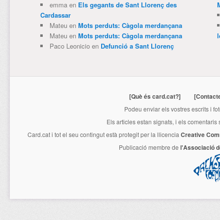
emma
en
Els gegants de Sant Llorenç des
Cardassar
Mateu
en
Mots perduts: Càgola merdançana
Mateu
en
Mots perduts: Càgola merdançana
Paco Leonicio
en
Defunció a Sant Llorenç
[Què és card.cat?]
[Contact
Podeu enviar els vostres escrits i fo
Els articles estan signats, i els comentaris
Card.cat
i tot el seu contingut està protegit per la llicencia
Creative Com
Publicació membre de
l'Associació 