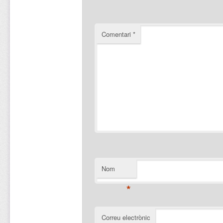
Comentari
*
Nom
*
Correu electrònic