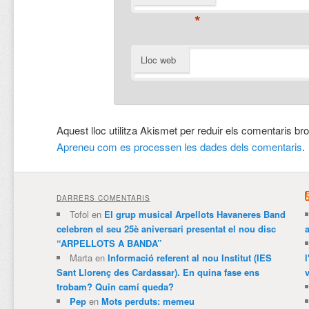
*
Lloc web
Aquest lloc utilitza Akismet per reduir els comentaris br
Apreneu com es processen les dades dels comentaris
.
DARRERS COMENTARIS
Tofol
en
El grup musical Arpellots Havaneres Band
celebren el seu 25è aniversari presentat el nou disc
“ARPELLOTS A BANDA”
Marta
en
Informació referent al nou Institut (IES
Sant Llorenç des Cardassar). En quina fase ens
v
trobam? Quin camí queda?
Pep
en
Mots perduts: memeu