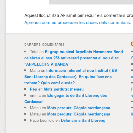
Aquest lloc utilitza Akismet per reduir els comentaris br
Apreneu com es processen les dades dels comentaris
.
DARRERS COMENTARIS
Tofol
en
El grup musical Arpellots Havaneres Band
celebren el seu 25è aniversari presentat el nou disc
“ARPELLOTS A BANDA”
Marta
en
Informació referent al nou Institut (IES
Sant Llorenç des Cardassar). En quina fase ens
trobam? Quin camí queda?
Pep
en
Mots perduts: memeu
emma
en
Els gegants de Sant Llorenç des
v
Cardassar
Mateu
en
Mots perduts: Càgola merdançana
Mateu
en
Mots perduts: Càgola merdançana
Paco Leonicio
en
Defunció a Sant Llorenç