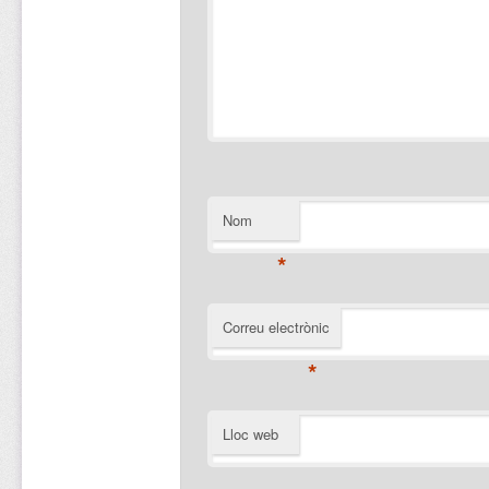
Nom
*
Correu electrònic
*
Lloc web