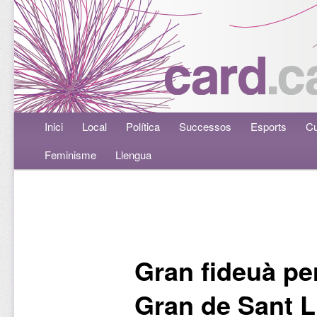
Menú principal
Inici
Aneu al contingut principal
Aneu al contingut secundari
Local
Política
Successos
Esports
Cu
Feminisme
Llengua
Navegació per les entrades
Gran fideuà per
Gran de Sant L