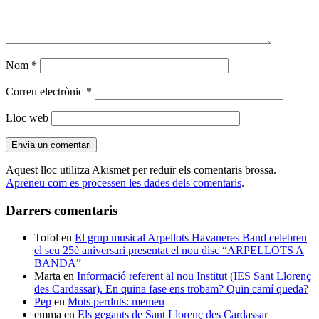
Nom
*
Correu electrònic
*
Lloc web
Aquest lloc utilitza Akismet per reduir els comentaris brossa.
Apreneu com es processen les dades dels comentaris
.
Darrers comentaris
Tofol
en
El grup musical Arpellots Havaneres Band celebren
el seu 25è aniversari presentat el nou disc “ARPELLOTS A
BANDA”
Marta
en
Informació referent al nou Institut (IES Sant Llorenç
des Cardassar). En quina fase ens trobam? Quin camí queda?
Pep
en
Mots perduts: memeu
emma
en
Els gegants de Sant Llorenç des Cardassar