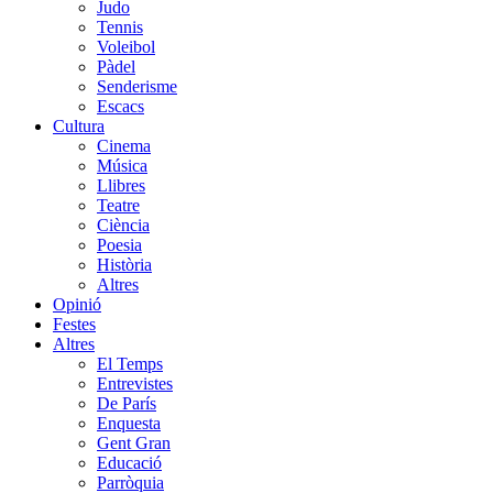
Judo
Tennis
Voleibol
Pàdel
Senderisme
Escacs
Cultura
Cinema
Música
Llibres
Teatre
Ciència
Poesia
Història
Altres
Opinió
Festes
Altres
El Temps
Entrevistes
De París
Enquesta
Gent Gran
Educació
Parròquia