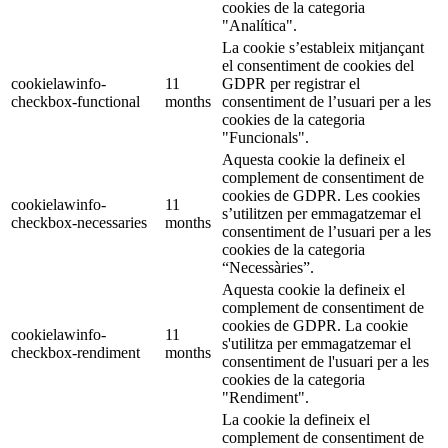
cookies de la categoria
"Analítica".
La cookie s’estableix mitjançant
el consentiment de cookies del
cookielawinfo-
11
GDPR per registrar el
checkbox-functional
months
consentiment de l’usuari per a les
cookies de la categoria
"Funcionals".
Aquesta cookie la defineix el
complement de consentiment de
cookies de GDPR. Les cookies
cookielawinfo-
11
s’utilitzen per emmagatzemar el
checkbox-necessaries
months
consentiment de l’usuari per a les
cookies de la categoria
“Necessàries”.
Aquesta cookie la defineix el
complement de consentiment de
cookies de GDPR. La cookie
cookielawinfo-
11
s'utilitza per emmagatzemar el
checkbox-rendiment
months
consentiment de l'usuari per a les
cookies de la categoria
"Rendiment".
La cookie la defineix el
complement de consentiment de