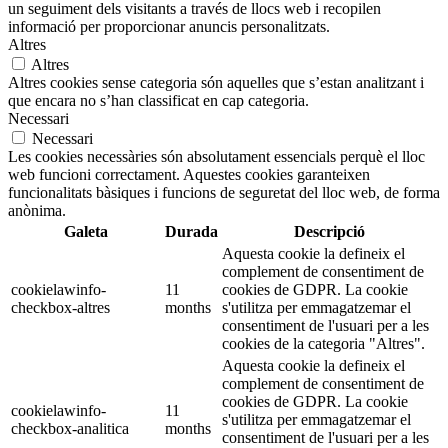
un seguiment dels visitants a través de llocs web i recopilen
informació per proporcionar anuncis personalitzats.
Altres
Altres
Altres cookies sense categoria són aquelles que s’estan analitzant i
que encara no s’han classificat en cap categoria.
Necessari
Necessari
Les cookies necessàries són absolutament essencials perquè el lloc
web funcioni correctament. Aquestes cookies garanteixen
funcionalitats bàsiques i funcions de seguretat del lloc web, de forma
anònima.
Galeta
Durada
Descripció
Aquesta cookie la defineix el
complement de consentiment de
cookielawinfo-
11
cookies de GDPR. La cookie
checkbox-altres
months
s'utilitza per emmagatzemar el
consentiment de l'usuari per a les
cookies de la categoria "Altres".
Aquesta cookie la defineix el
complement de consentiment de
cookies de GDPR. La cookie
cookielawinfo-
11
s'utilitza per emmagatzemar el
checkbox-analitica
months
consentiment de l'usuari per a les