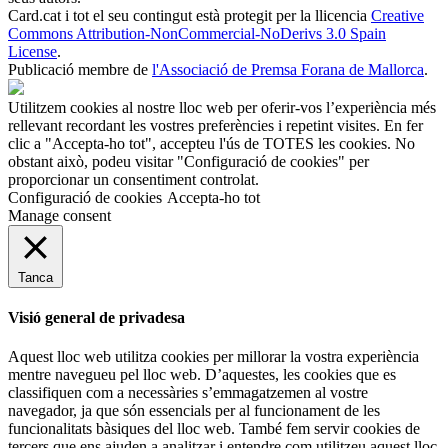
Card.cat
i tot el seu contingut està protegit per la llicencia
Creative
Commons Attribution-NonCommercial-NoDerivs 3.0 Spain
License
.
Publicació membre de
l'Associació de Premsa Forana de Mallorca
.
Utilitzem cookies al nostre lloc web per oferir-vos l’experiència més
rellevant recordant les vostres preferències i repetint visites. En fer
clic a "Accepta-ho tot", accepteu l'ús de TOTES les cookies. No
obstant això, podeu visitar "Configuració de cookies" per
proporcionar un consentiment controlat.
Configuració de cookies
Accepta-ho tot
Manage consent
Tanca
Visió general de privadesa
Aquest lloc web utilitza cookies per millorar la vostra experiència
mentre navegueu pel lloc web. D’aquestes, les cookies que es
classifiquen com a necessàries s’emmagatzemen al vostre
navegador, ja que són essencials per al funcionament de les
funcionalitats bàsiques del lloc web. També fem servir cookies de
tercers que ens ajuden a analitzar i entendre com utilitzeu aquest lloc