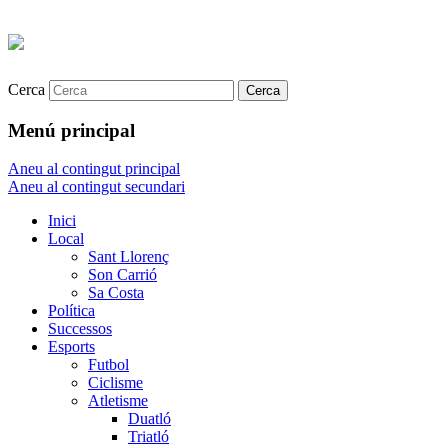
Cerca
Menú principal
Aneu al contingut principal
Aneu al contingut secundari
Inici
Local
Sant Llorenç
Son Carrió
Sa Costa
Política
Successos
Esports
Futbol
Ciclisme
Atletisme
Duatló
Triatló