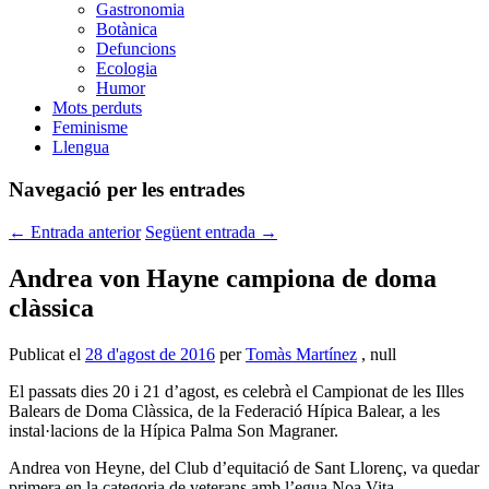
Gastronomia
Botànica
Defuncions
Ecologia
Humor
Mots perduts
Feminisme
Llengua
Navegació per les entrades
←
Entrada anterior
Següent entrada
→
Andrea von Hayne campiona de doma
clàssica
Publicat el
28 d'agost de 2016
per
Tomàs Martínez
, null
El passats dies 20 i 21 d’agost, es celebrà el Campionat de les Illes
Balears de Doma Clàssica, de la Federació Hípica Balear, a les
instal·lacions de la Hípica Palma Son Magraner.
Andrea von Heyne, del Club d’equitació de Sant Llorenç, va quedar
primera en la categoria de veterans amb l’egua Noa Vita.