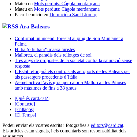
Mateu
en
Mots perduts: Càgola merdançana
Mateu
en
Mots perduts: Càgola merdançana
Paco Leonicio
en
Defunció a Sant Llorenç
Ara Balears
Confirmat un incendi forestal al puig de Son Muntaner a
Palma
Hi ha (o hi han?) massa turistes
Mallorca, el paradís dels rellotges de sol
Tres anys de propostes de la societat contra la saturació sense
resposta
L'Estat reforçarà els controls als aeroports de les Balears per
als passatgers procedents d’Itàlia
Aemet activa l’avís groc per calor a Mallorca i les Pitiüses
amb màximes de fins a 38 graus
[Què és card.cat?]
[Contacte]
[Enllaços]
[El Temps]
Podeu enviar els vostres escrits i fotografies a
editors@card.cat
.
Els articles estan signats, i els comentaris són responsabilitat dels
seus autors.