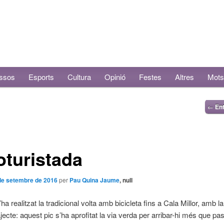
ssos
Esports
Cultura
Opinió
Festes
Altres
Mots
←
Ent
oturistada
de setembre de 2016
per
Pau Quina Jaume
, null
ha realitzat la tradicional volta amb bicicleta fins a Cala Millor, amb l
ajecte: aquest pic s’ha aprofitat la via verda per arribar-hi més que pa