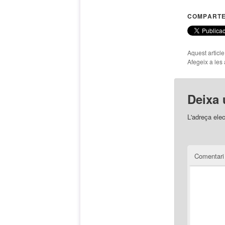
COMPARTE
Aquest articl
Afegeix a les 
Deixa 
L'adreça elec
Comentar