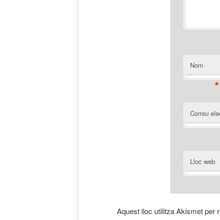
Nom
*
Correu ele
Lloc web
Aquest lloc utilitza Akismet per