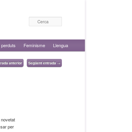
Cerca
 perduts
Feminisme
Llengua
rada anterior
Següent entrada
→
a novetat
ssar per