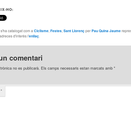
IX-HO:
e s'ha catalogat com a
Ciclisme
,
Festes
,
Sant Llorenç
per
Pau Quina Jaume
repre
adreces d'interès l'
enllaç
.
un comentari
trònica no es publicarà.
Els camps necessaris estan marcats amb
*
i
*