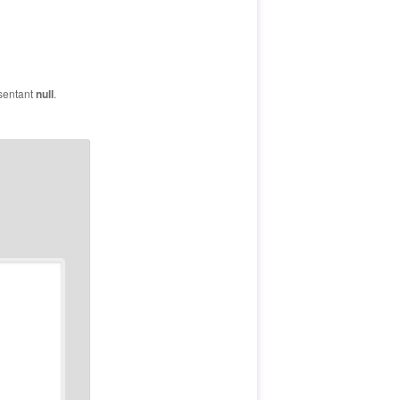
sentant
null
.