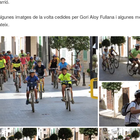
rrió.
algunes imatges de la volta cedides per Gori Aloy Fullana i algunes m
teix.