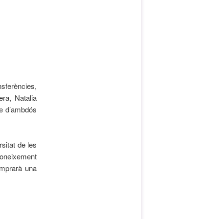
nsferències,
ra, Natalia
sme d’ambdós
sitat de les
 coneixement
 emprarà una