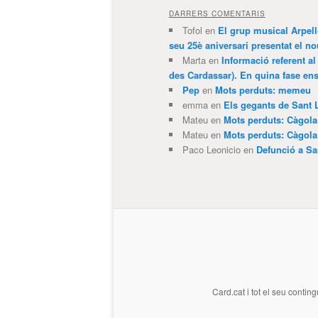
DARRERS COMENTARIS
Tofol
en
El grup musical Arpel
seu 25è aniversari presentat el
Marta
en
Informació referent al
des Cardassar). En quina fase e
Pep
en
Mots perduts: memeu
emma
en
Els gegants de Sant 
Mateu
en
Mots perduts: Càgol
Mateu
en
Mots perduts: Càgol
Paco Leonicio
en
Defunció a Sa
Card.cat
i tot el seu conting