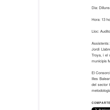
Dia: Dilluns
Hora: 13 h
Lloc: Audit
Assistents:
Jordi Llab
Troya, i el
municipis M
El Consorci
Illes Balea
del sector 
metodologia
COMPARTE