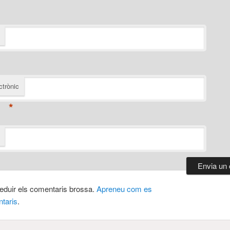
ctrònic
*
 reduir els comentaris brossa.
Apreneu com es
taris
.