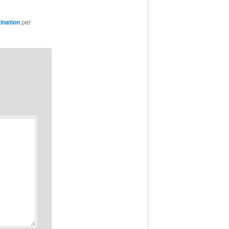
ination
per