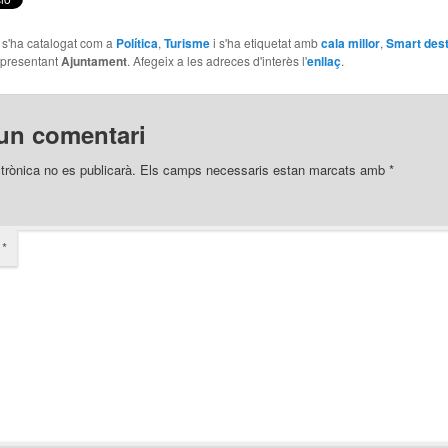
e s'ha catalogat com a
Política
,
Turisme
i s'ha etiquetat amb
cala millor
,
Smart dest
presentant
Ajuntament
. Afegeix a les adreces d'interès l'
enllaç
.
un comentari
trònica no es publicarà.
Els camps necessaris estan marcats amb
*
i
*