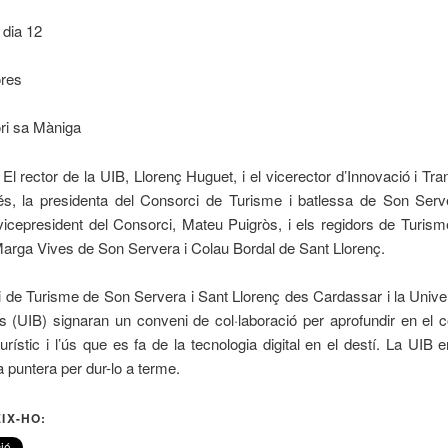
 dia 12
ores
ori sa Màniga
 El rector de la UIB, Llorenç Huguet, i el vicerector d’Innovació i Tra
rés, la presidenta del Consorci de Turisme i batlessa de Son Serve
 vicepresident del Consorci, Mateu Puigròs, i els regidors de Turi
arga Vives de Son Servera i Colau Bordal de Sant Llorenç.
 de Turisme de Son Servera i Sant Llorenç des Cardassar i la Univer
rs (UIB) signaran un conveni de col·laboració per aprofundir en el
turístic i l’ús que es fa de la tecnologia digital en el destí. La UIB
 puntera per dur-lo a terme.
IX-HO: