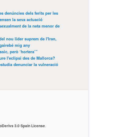
es denúncies dels ferits per les
ensen la seva actuació
 sexualment de la neta menor de
 del nou líder suprem de l'Iran,
gairebé mig any
ssic, però ‘hortera’”
ure l'eclipsi des de Mallorca?
estudia denunciar la vulneració
Derivs 3.0 Spain License
.