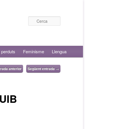
Cerca
 perduts
Feminisme
Llengua
rada anterior
Següent entrada
→
 UIB