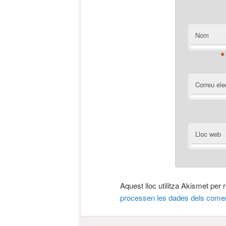
Nom
*
Correu ele
Lloc web
Aquest lloc utilitza Akismet per
processen les dades dels comen