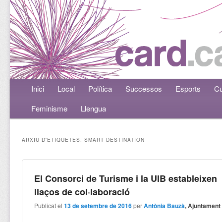
Menú principal
Inici
Aneu al contingut principal
Aneu al contingut secundari
Local
Política
Successos
Esports
Cu
Feminisme
Llengua
ARXIU D'ETIQUETES:
SMART DESTINATION
El Consorci de Turisme i la UIB estableixen
llaços de col·laboració
Publicat el
13 de setembre de 2016
per
Antònia Bauzà
, Ajuntament