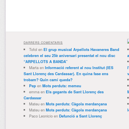
DARRERS COMENTARIS
Tofol
en
El grup musical Arpellots Havaneres Band
celebren el seu 25è aniversari presentat el nou disc
“ARPELLOTS A BANDA”
Marta
en
Informació referent al nou Institut (IES
Sant Llorenç des Cardassar). En quina fase ens
v
trobam? Quin camí queda?
Pep
en
Mots perduts: memeu
emma
en
Els gegants de Sant Llorenç des
Cardassar
Mateu
en
Mots perduts: Càgola merdançana
Mateu
en
Mots perduts: Càgola merdançana
Paco Leonicio
en
Defunció a Sant Llorenç