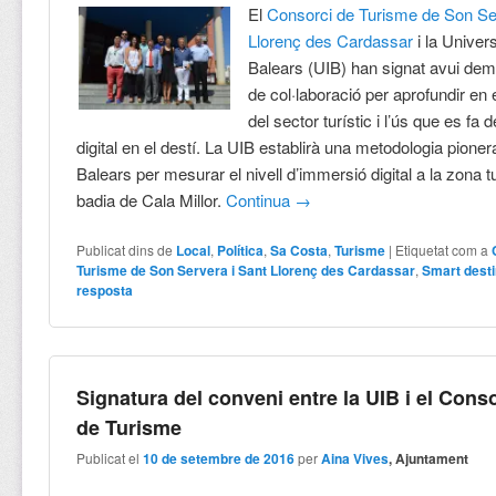
El
Consorci de Turisme de Son Se
Llorenç des Cardassar
i la Univers
Balears (UIB) han signat avui dem
de col·laboració per aprofundir en
del sector turístic i l’ús que es fa 
digital en el destí. La UIB establirà una metodologia pionera
Balears per mesurar el nivell d’immersió digital a la zona tu
badia de Cala Millor.
Continua
→
Publicat dins de
Local
,
Política
,
Sa Costa
,
Turisme
|
Etiquetat com a
Turisme de Son Servera i Sant Llorenç des Cardassar
,
Smart desti
resposta
Signatura del conveni entre la UIB i el Cons
de Turisme
Publicat el
10 de setembre de 2016
per
Aina Vives
, Ajuntament