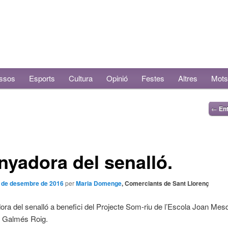
ssos
Esports
Cultura
Opinió
Festes
Altres
Mots
←
Ent
yadora del senalló.
 de desembre de 2016
per
Maria Domenge
, Comerciants de Sant Llorenç
ra del senalló a benefici del Projecte Som-riu de l’Escola Joan Mes
a Galmés Roig.