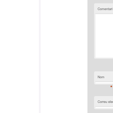
Comentar
Nom
*
Correu ele