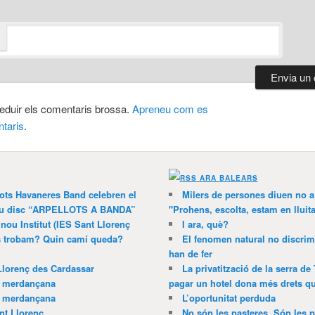
 reduir els comentaris brossa.
Apreneu com es
taris
.
ARA BALEARS
lots Havaneres Band celebren el
Milers de persones diuen no a l
 nou disc “ARPELLOTS A BANDA”
"Prohens, escolta, estam en lluit
 nou Institut (IES Sant Llorenç
I ara, què?
ns trobam? Quin camí queda?
El fenomen natural no discrim
han de fer
Llorenç des Cardassar
La privatització de la serra de
a merdançana
pagar un hotel dona més drets que
a merdançana
L’oportunitat perduda
nt Llorenç
No són les pasteres. Són les p