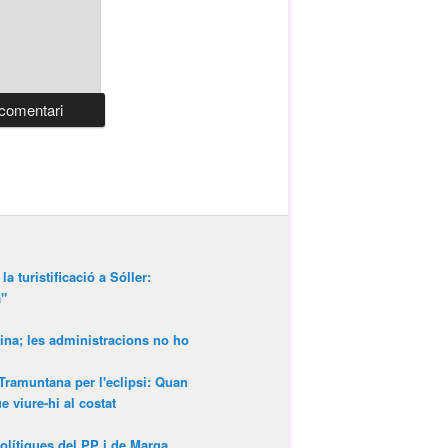
a turistificació a Sóller:
a"
ina; les administracions no ho
 Tramuntana per l'eclipsi: Quan
 viure-hi al costat
olítiques del PP i de Marga