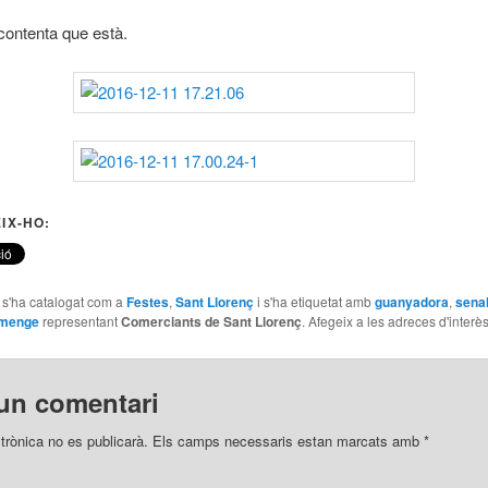
 contenta que està.
IX-HO:
e s'ha catalogat com a
Festes
,
Sant Llorenç
i s'ha etiquetat amb
guanyadora
,
senal
omenge
representant
Comerciants de Sant Llorenç
. Afegeix a les adreces d'interès 
un comentari
trònica no es publicarà.
Els camps necessaris estan marcats amb
*