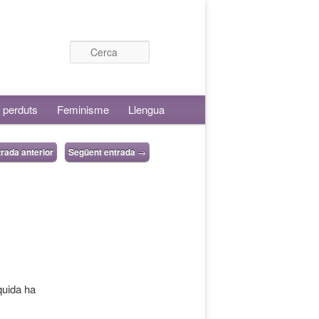
Cerca
 perduts
Feminisme
Llengua
rada anterior
Següent entrada
→
quida ha