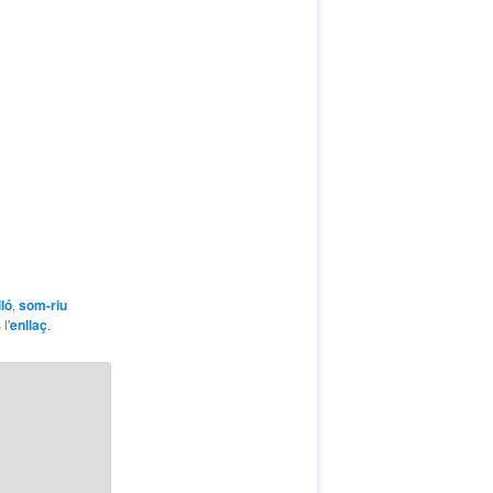
ló
,
som-riu
l'
enllaç
.