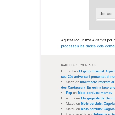
Lloc web
Aquest lloc utilitza Akismet per
processen les dades dels comen
DARRERS COMENTARIS
Tofol
en
El grup musical Arpel
seu 25è aniversari presentat el
Marta
en
Informació referent al
des Cardassar). En quina fase e
Pep
en
Mots perduts: memeu
emma
en
Els gegants de Sant 
Mateu
en
Mots perduts: Càgol
Mateu
en
Mots perduts: Càgol
Paco Leonicio
en
Defunció a Sa