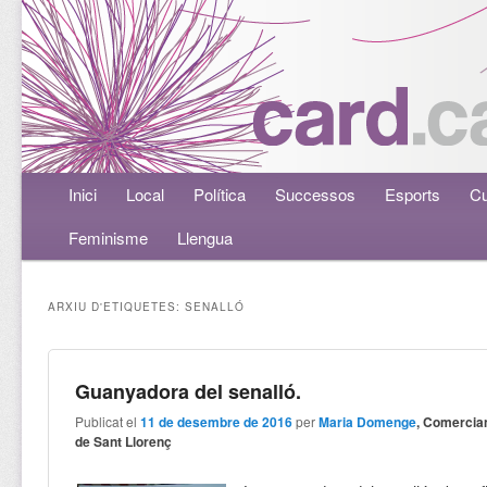
Menú principal
Inici
Aneu al contingut principal
Aneu al contingut secundari
Local
Política
Successos
Esports
Cu
Feminisme
Llengua
ARXIU D'ETIQUETES:
SENALLÓ
Guanyadora del senalló.
Publicat el
11 de desembre de 2016
per
Maria Domenge
, Comercia
de Sant Llorenç