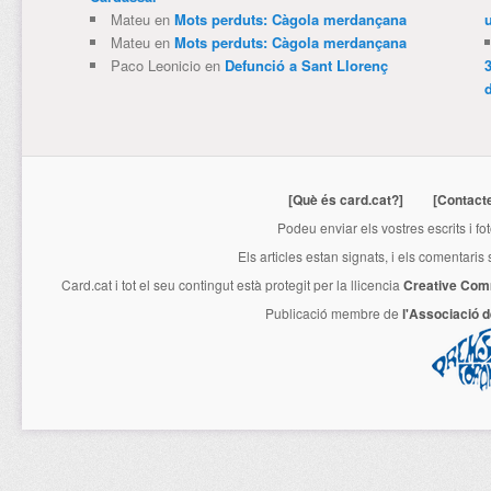
Mateu
en
Mots perduts: Càgola merdançana
Mateu
en
Mots perduts: Càgola merdançana
Paco Leonicio
en
Defunció a Sant Llorenç
3
[Què és card.cat?]
[Contact
Podeu enviar els vostres escrits i fo
Els articles estan signats, i els comentaris
Card.cat
i tot el seu contingut està protegit per la llicencia
Creative Com
Publicació membre de
l'Associació 