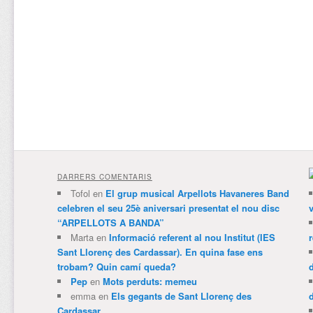
DARRERS COMENTARIS
Tofol
en
El grup musical Arpellots Havaneres Band
celebren el seu 25è aniversari presentat el nou disc
v
“ARPELLOTS A BANDA”
Marta
en
Informació referent al nou Institut (IES
Sant Llorenç des Cardassar). En quina fase ens
trobam? Quin camí queda?
Pep
en
Mots perduts: memeu
emma
en
Els gegants de Sant Llorenç des
Cardassar