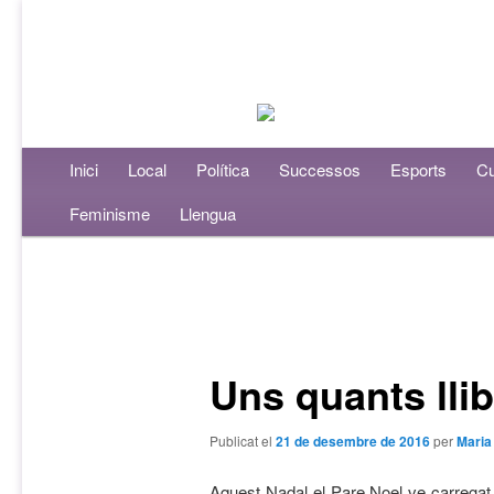
Menú principal
Inici
Aneu al contingut principal
Aneu al contingut secundari
Local
Política
Successos
Esports
Cu
Feminisme
Llengua
Navegació per les entrades
Uns quants lli
Publicat el
21 de desembre de 2016
per
Mari
Aquest Nadal el Pare Noel ve carregat d