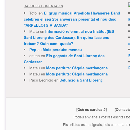
DARRERS COMENTARIS
Tofol
en
El grup musical Arpellots Havaneres Band
celebren el seu 25è aniversari presentat el nou disc
“ARPELLOTS A BANDA”
Marta
en
Informació referent al nou Institut (IES
Sant Llorenç des Cardassar). En quina fase ens
trobam? Quin camí queda?
Pep
en
Mots perduts: memeu
emma
en
Els gegants de Sant Llorenç des
Cardassar
Mateu
en
Mots perduts: Càgola merdançana
Mateu
en
Mots perduts: Càgola merdançana
Paco Leonicio
en
Defunció a Sant Llorenç
[Què és card.cat?]
[Contact
Podeu enviar els vostres escrits i fo
Els articles estan signats, i els comentaris