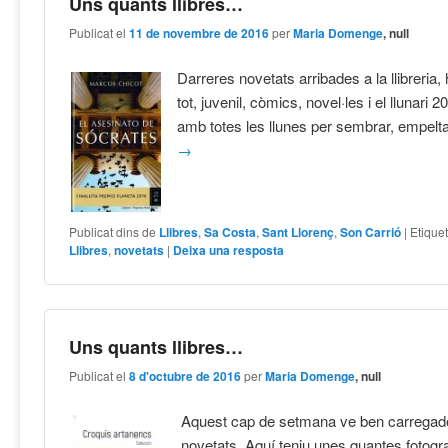
Uns quants llibres…
Publicat el
11 de novembre de 2016
per
Maria Domenge
, null
Darreres novetats arribades a la llibreria,
tot, juvenil, còmics, novel·les i el llunari 
amb totes les llunes per sembrar, empelta
→
Publicat dins de
Llibres
,
Sa Costa
,
Sant Llorenç
,
Son Carrió
|
Etique
Llibres
,
novetats
|
Deixa una resposta
Uns quants llibres…
Publicat el
8 d'octubre de 2016
per
Maria Domenge
, null
Aquest cap de setmana ve ben carregad
novetats. Aquí teniu unes quantes fotogra