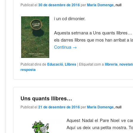
Publicat el
30 de desembre de 2016
per
Maria Domenge
, null
i un cd dimonier.
Aquesta setmana a Uns quants llibres…
els darres llibres que mos han arribat a la 
Continua
→
Publicat dins de
Educació
,
Llibres
|
Etiquetat com a
llibreria
,
novetat
resposta
Uns quants llibres…
Publicat el
21 de desembre de 2016
per
Maria Domenge
, null
Aquest Nadal el Pare Noel ve carr
Aquí us deix una petita mostra. To