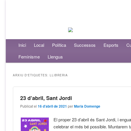
Menú principal
Inici
Aneu al contingut principal
Aneu al contingut secundari
Local
Política
Successos
Esports
Cu
Feminisme
Llengua
ARXIU D'ETIQUETES:
LLIBRERIA
23 d’abril, Sant Jordi
Publicat el
16 d'abril de 2021
per
Maria Domenge
El proper 23 d’abril és Sant Jordi, i eng
celebrar el més bé possible. Muntarem t