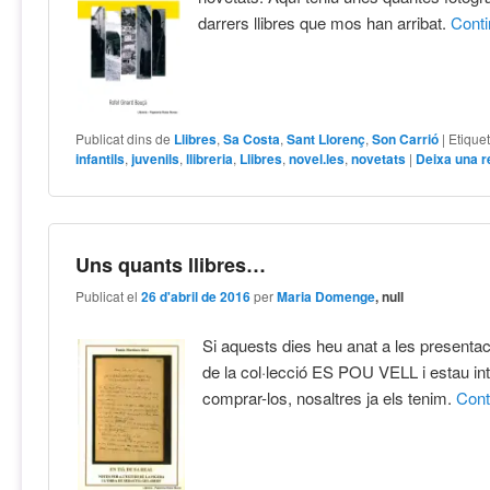
darrers llibres que mos han arribat.
Cont
Publicat dins de
Llibres
,
Sa Costa
,
Sant Llorenç
,
Son Carrió
|
Etique
infantils
,
juvenils
,
llibreria
,
Llibres
,
novel.les
,
novetats
|
Deixa una 
Uns quants llibres…
Publicat el
26 d'abril de 2016
per
Maria Domenge
, null
Si aquests dies heu anat a les presentaci
de la col·lecció ES POU VELL i estau in
comprar-los, nosaltres ja els tenim.
Con