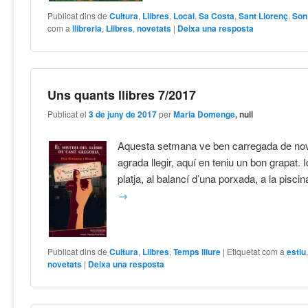
Publicat dins de
Cultura
,
Llibres
,
Local
,
Sa Costa
,
Sant Llorenç
,
Son
com a
llibreria
,
Llibres
,
novetats
|
Deixa una resposta
Uns quants llibres 7/2017
Publicat el
3 de juny de 2017
per
Maria Domenge
, null
Aquesta setmana ve ben carregada de nove
agrada llegir, aquí en teniu un bon grapat. I
platja, al balancí d’una porxada, a la pisc
→
Publicat dins de
Cultura
,
Llibres
,
Temps lliure
|
Etiquetat com a
estiu
novetats
|
Deixa una resposta