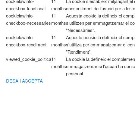
cookielawinfo-
11
La cookie s’estableix mitjançant e
checkbox-functional
months
consentiment de l’usuari per a les 
cookielawinfo-
11
Aquesta cookie la defineix el co
checkbox-necessaries
months
s’utilitzen per emmagatzemar el con
“Necessàries”.
cookielawinfo-
11
Aquesta cookie la defineix el com
checkbox-rendiment
months
s'utilitza per emmagatzemar el cons
"Rendiment".
viewed_cookie_politica
11
La cookie la defineix el complemen
months
emmagatzemar si l’usuari ha cons
personal.
DESA I ACCEPTA