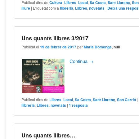
Publicat dins de
Cultura
,
Llibres
,
Local
,
Sa Costa
,
Sant Llorenç
,
Son
lliure
|
Etiquetat com a
llibreria
,
Llibres
,
novetats
|
Deixa una respos
Uns quants llibres 3/2017
Publicat el
19 de febrer de 2017
per
Maria Domenge
, null
Continua
→
Publicat dins de
Llibres
,
Local
,
Sa Costa
,
Sant Llorenç
,
Son Carrió
|
llibreria
,
Llibres
,
novetats
|
1
resposta
Uns quants llibres…