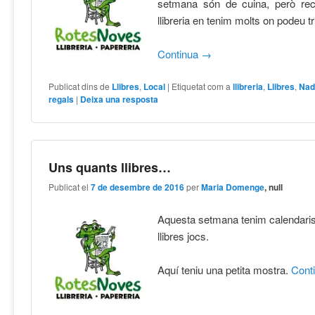
setmana són de cuina, però rec
llibreria en tenim molts on podeu tr
Continua
→
Publicat dins de
Llibres
,
Local
|
Etiquetat com a
llibreria
,
Llibres
,
Nad
regals
|
Deixa una resposta
Uns quants llibres…
Publicat el
7 de desembre de 2016
per
Maria Domenge
, null
Aquesta setmana tenim calendaris
llibres jocs.
Aquí teniu una petita mostra.
Cont