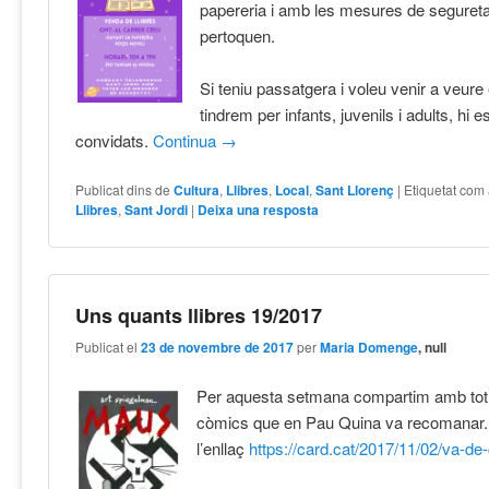
papereria i amb les mesures de seguret
pertoquen.
Si teniu passatgera i voleu venir a veure 
tindrem per infants, juvenils i adults, hi e
convidats.
Continua
→
Publicat dins de
Cultura
,
Llibres
,
Local
,
Sant Llorenç
|
Etiquetat com
Llibres
,
Sant Jordi
|
Deixa una resposta
Uns quants llibres 19/2017
Publicat el
23 de novembre de 2017
per
Maria Domenge
, null
Per aquesta setmana compartim amb tot 
còmics que en Pau Quina va recomanar.
l’enllaç
https://card.cat/2017/11/02/va-d