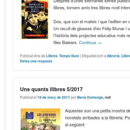
Després d’unes setmanes sense publica
llibres, tornem amb tres llibres molt inte
Dos, que son el mateix i que l’editen en c
Un recull de glosses d’en Felip Munar i 
l’història dels projectes educatius més 
Illes Balears.
Continua
→
Publicat dins de
Llibres
,
Temps lliure
|
Etiquetat com a
llibreria
,
Llibr
Deixa una resposta
Uns quants llibres 5/2017
Publicat el
19 de març de 2017
per
Maria Domenge
, null
Aquestes son una petita mostra de
novetats arribades a la llibreria.
al següent