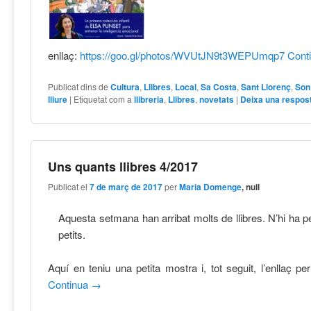
enllaç:
https://goo.gl/photos/WVUtJN9t3WEPUmqp7
Cont
Publicat dins de
Cultura
,
Llibres
,
Local
,
Sa Costa
,
Sant Llorenç
,
Son
lliure
|
Etiquetat com a
llibreria
,
Llibres
,
novetats
|
Deixa una respos
Uns quants llibres 4/2017
Publicat el
7 de març de 2017
per
Maria Domenge
, null
Aquesta setmana han arribat molts de llibres. N’hi ha pe
petits.
Aquí en teniu una petita mostra i, tot seguit, l’enllaç pe
Continua
→