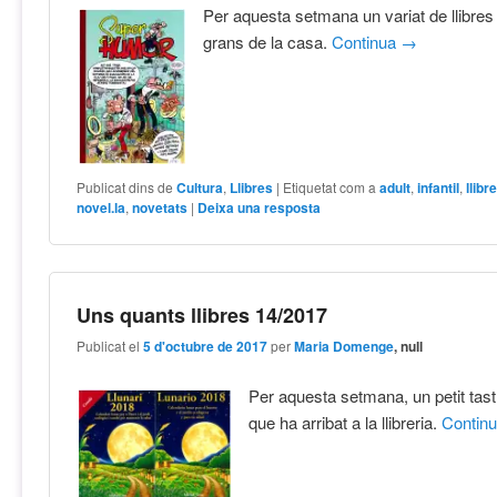
Per aquesta setmana un variat de llibres p
grans de la casa.
Continua
→
Publicat dins de
Cultura
,
Llibres
|
Etiquetat com a
adult
,
infantil
,
llibr
novel.la
,
novetats
|
Deixa una resposta
Uns quants llibres 14/2017
Publicat el
5 d'octubre de 2017
per
Maria Domenge
, null
Per aquesta setmana, un petit tast
que ha arribat a la llibreria.
Contin