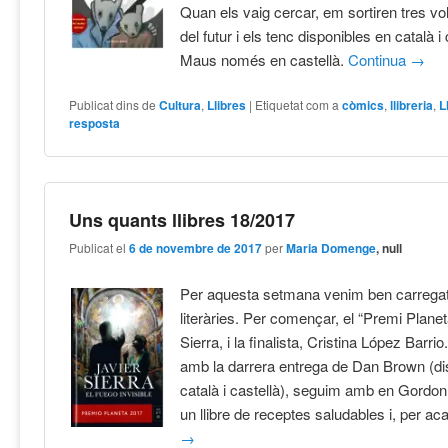
Quan els vaig cercar, em sortiren tres v
del futur i els tenc disponibles en català i 
Maus només en castellà.
Continua
→
Publicat dins de
Cultura
,
Llibres
|
Etiquetat com a
còmics
,
llibreria
,
L
resposta
Uns quants llibres 18/2017
Publicat el
6 de novembre de 2017
per
Maria Domenge
, null
Per aquesta setmana venim ben carregat
literàries. Per començar, el “Premi Planet
Sierra, i la finalista, Cristina López Barr
amb la darrera entrega de Dan Brown (di
català i castellà), seguim amb en Gor
un llibre de receptes saludables i, per ac
→