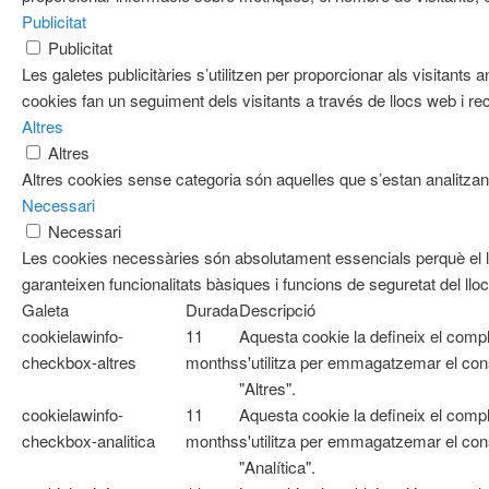
Publicitat
Publicitat
Les galetes publicitàries s’utilitzen per proporcionar als visitan
cookies fan un seguiment dels visitants a través de llocs web i re
Altres
Altres
Altres cookies sense categoria són aquelles que s’estan analitzant
Necessari
Necessari
Les cookies necessàries són absolutament essencials perquè el l
garanteixen funcionalitats bàsiques i funcions de seguretat del ll
Galeta
Durada
Descripció
cookielawinfo-
11
Aquesta cookie la defineix el com
checkbox-altres
months
s'utilitza per emmagatzemar el cons
"Altres".
cookielawinfo-
11
Aquesta cookie la defineix el com
checkbox-analitica
months
s'utilitza per emmagatzemar el cons
"Analítica".