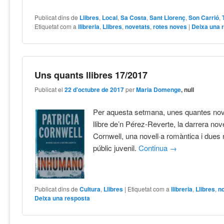
Publicat dins de
Llibres
,
Local
,
Sa Costa
,
Sant Llorenç
,
Son Carrió
,
Etiquetat com a
llibreria
,
Llibres
,
novetats
,
rotes noves
|
Deixa una 
Uns quants llibres 17/2017
Publicat el
22 d'octubre de 2017
per
Maria Domenge
, null
Per aquesta setmana, unes quantes nove
llibre de’n Pérez-Reverte, la darrera nove
Cornwell, una novell·a romàntica i dues n
públic juvenil.
Continua
→
Publicat dins de
Cultura
,
Llibres
|
Etiquetat com a
llibreria
,
Llibres
,
no
Deixa una resposta