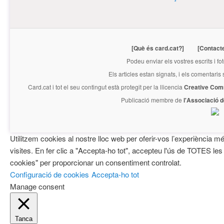
[Què és card.cat?]
[Contact
Podeu enviar els vostres escrits i fo
Els articles estan signats, i els comentaris
Card.cat
i tot el seu contingut està protegit per la llicencia
Creative Com
Publicació membre de
l'Associació 
Utilitzem cookies al nostre lloc web per oferir-vos l’experiència mé
visites. En fer clic a "Accepta-ho tot", accepteu l'ús de TOTES les
cookies" per proporcionar un consentiment controlat.
Configuració de cookies
Accepta-ho tot
Manage consent
Tanca