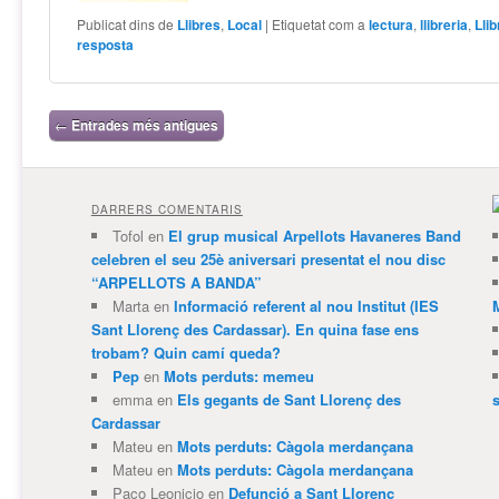
Publicat dins de
Llibres
,
Local
|
Etiquetat com a
lectura
,
llibreria
,
Lli
resposta
Navegació per les entrades
←
Entrades més antigues
DARRERS COMENTARIS
Tofol
en
El grup musical Arpellots Havaneres Band
celebren el seu 25è aniversari presentat el nou disc
“ARPELLOTS A BANDA”
Marta
en
Informació referent al nou Institut (IES
Sant Llorenç des Cardassar). En quina fase ens
trobam? Quin camí queda?
Pep
en
Mots perduts: memeu
emma
en
Els gegants de Sant Llorenç des
Cardassar
Mateu
en
Mots perduts: Càgola merdançana
Mateu
en
Mots perduts: Càgola merdançana
Paco Leonicio
en
Defunció a Sant Llorenç