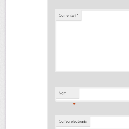
Comentari
*
Nom
*
Correu electrònic