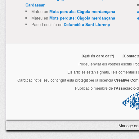
Cardassar
Mateu
en
Mots perduts: Càgola merdançana
Mateu
en
Mots perduts: Càgola merdançana
e
Paco Leonicio
en
Defunció a Sant Llorenç
[Què és card.cat?]
[Contact
Podeu enviar els vostres escrits i fo
Els articles estan signats, i els comentaris
Card.cat
i tot el seu contingut està protegit per la llicencia
Creative Com
Publicació membre de
l'Associació 
Manage co