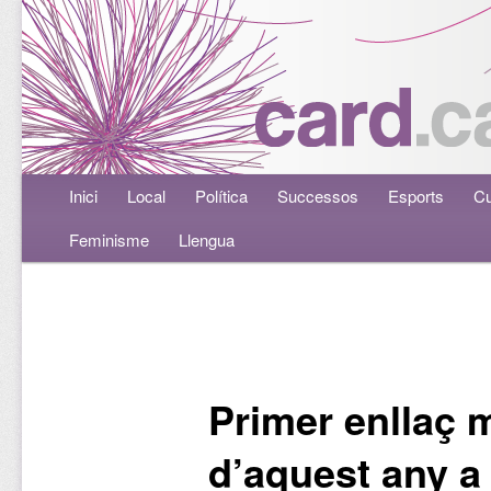
Menú principal
Inici
Aneu al contingut principal
Aneu al contingut secundari
Local
Política
Successos
Esports
Cu
Feminisme
Llengua
Navegació per les entrades
Primer enllaç 
d’aquest any a 