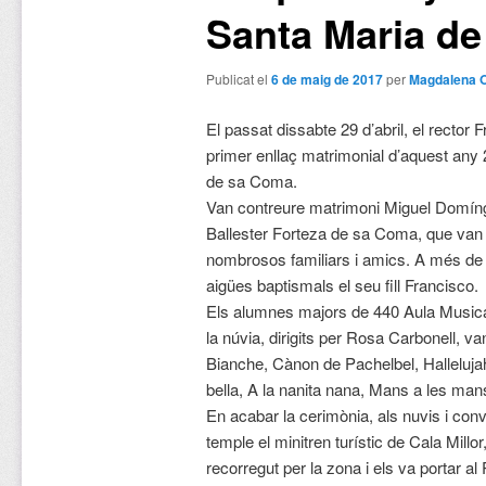
Santa Maria d
Publicat el
6 de maig de 2017
per
Magdalena 
El passat dissabte 29 d’abril, el rector F
primer enllaç matrimonial d’aquest any 
de sa Coma.
Van contreure matrimoni Miguel Domín
Ballester Forteza de sa Coma, que van
nombrosos familiars i amics. A més de 
aigües baptismals el seu fill Francisco.
Els alumnes majors de 440 Aula Musical
la núvia, dirigits per Rosa Carbonell, va
Bianche, Cànon de Pachelbel, Halleluja
bella, A la nanita nana, Mans a les man
En acabar la cerimònia, als nuvis i conv
temple el minitren turístic de Cala Millor
recorregut per la zona i els va portar 