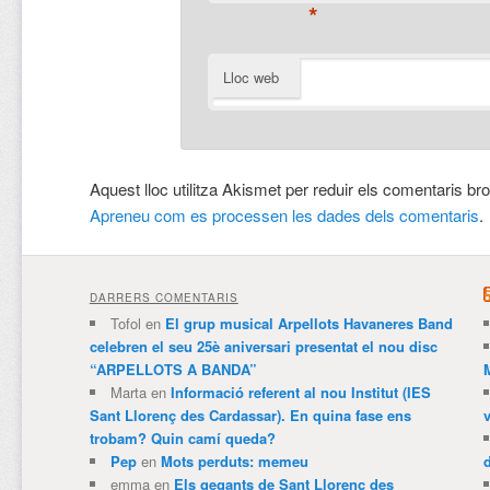
*
Lloc web
Aquest lloc utilitza Akismet per reduir els comentaris br
Apreneu com es processen les dades dels comentaris
.
DARRERS COMENTARIS
Tofol
en
El grup musical Arpellots Havaneres Band
celebren el seu 25è aniversari presentat el nou disc
“ARPELLOTS A BANDA”
Marta
en
Informació referent al nou Institut (IES
Sant Llorenç des Cardassar). En quina fase ens
trobam? Quin camí queda?
Pep
en
Mots perduts: memeu
emma
en
Els gegants de Sant Llorenç des