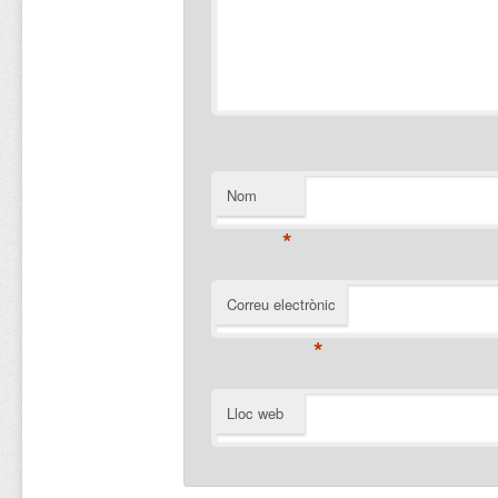
Nom
*
Correu electrònic
*
Lloc web