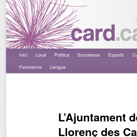
Menú principal
Inici
Aneu al contingut principal
Aneu al contingut secundari
Local
Política
Successos
Esports
Cu
Feminisme
Llengua
Navegació per les entrades
L’Ajuntament d
Llorenç des C