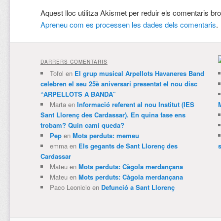
Aquest lloc utilitza Akismet per reduir els comentaris br
Apreneu com es processen les dades dels comentaris
.
DARRERS COMENTARIS
Tofol
en
El grup musical Arpellots Havaneres Band
celebren el seu 25è aniversari presentat el nou disc
“ARPELLOTS A BANDA”
Marta
en
Informació referent al nou Institut (IES
Sant Llorenç des Cardassar). En quina fase ens
trobam? Quin camí queda?
Pep
en
Mots perduts: memeu
emma
en
Els gegants de Sant Llorenç des
Cardassar
Mateu
en
Mots perduts: Càgola merdançana
Mateu
en
Mots perduts: Càgola merdançana
Paco Leonicio
en
Defunció a Sant Llorenç