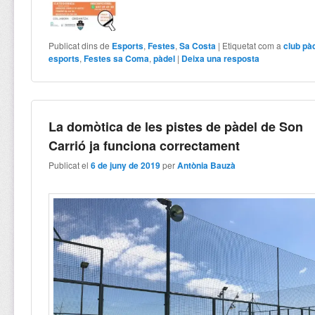
Publicat dins de
Esports
,
Festes
,
Sa Costa
|
Etiquetat com a
club pàd
esports
,
Festes sa Coma
,
pàdel
|
Deixa una resposta
La domòtica de les pistes de pàdel de Son
Carrió ja funciona correctament
Publicat el
6 de juny de 2019
per
Antònia Bauzà