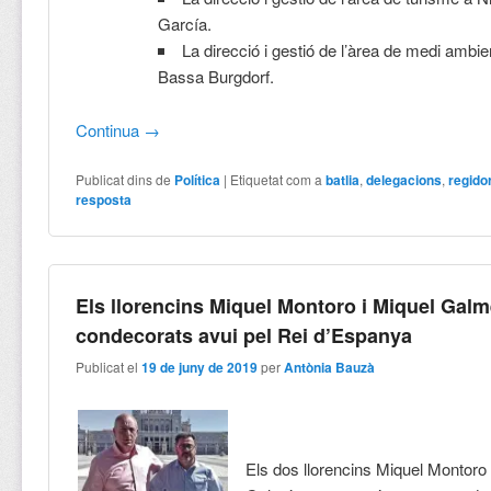
García.
La direcció i gestió de l’àrea de medi ambi
Bassa Burgdorf.
Continua
→
Publicat dins de
Política
|
Etiquetat com a
batlia
,
delegacions
,
regido
resposta
Els llorencins Miquel Montoro i Miquel Gal
condecorats avui pel Rei d’Espanya
Publicat el
19 de juny de 2019
per
Antònia Bauzà
Els dos llorencins Miquel Montoro 