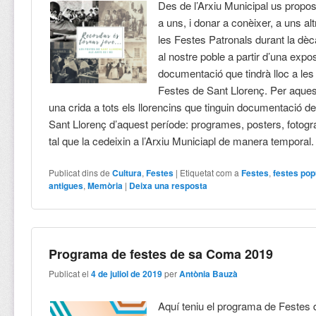
Des de l’Arxiu Municipal us propo
a uns, i donar a conèixer, a uns a
les Festes Patronals durant la dèc
al nostre poble a partir d’una expo
documentació que tindrà lloc a le
Festes de Sant Llorenç. Per aques
una crida a tots els llorencins que tinguin documentació d
Sant Llorenç d’aquest període: programes, posters, fotogra
tal que la cedeixin a l’Arxiu Municiapl de manera temporal
Publicat dins de
Cultura
,
Festes
|
Etiquetat com a
Festes
,
festes pop
antigues
,
Memòria
|
Deixa una resposta
Programa de festes de sa Coma 2019
Publicat el
4 de juliol de 2019
per
Antònia Bauzà
Aquí teniu el programa de Festes