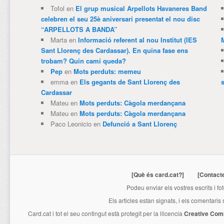
Tofol
en
El grup musical Arpellots Havaneres Band
celebren el seu 25è aniversari presentat el nou disc
“ARPELLOTS A BANDA”
Marta
en
Informació referent al nou Institut (IES
Sant Llorenç des Cardassar). En quina fase ens
trobam? Quin camí queda?
Pep
en
Mots perduts: memeu
emma
en
Els gegants de Sant Llorenç des
Cardassar
Mateu
en
Mots perduts: Càgola merdançana
Mateu
en
Mots perduts: Càgola merdançana
Paco Leonicio
en
Defunció a Sant Llorenç
[Què és card.cat?]
[Contact
Podeu enviar els vostres escrits i fo
Els articles estan signats, i els comentaris
Card.cat
i tot el seu contingut està protegit per la llicencia
Creative Com