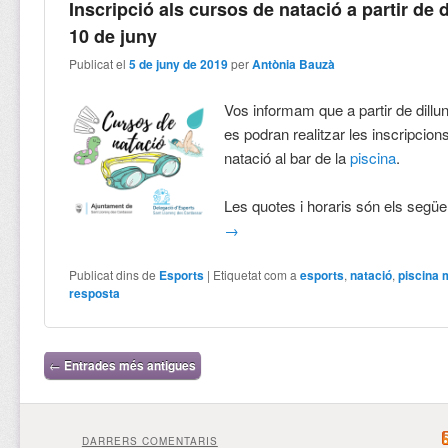
Inscripció als cursos de natació a partir de 
10 de juny
Publicat el
5 de juny de 2019
per
Antònia Bauzà
Vos informam que a partir de dillun
es podran realitzar les inscripcion
natació al bar de la
piscina
.
Les quotes i horaris són els segü
→
Publicat dins de
Esports
|
Etiquetat com a
esports
,
natació
,
piscina 
resposta
Navegació per les entrades
←
Entrades més antigues
DARRERS COMENTARIS