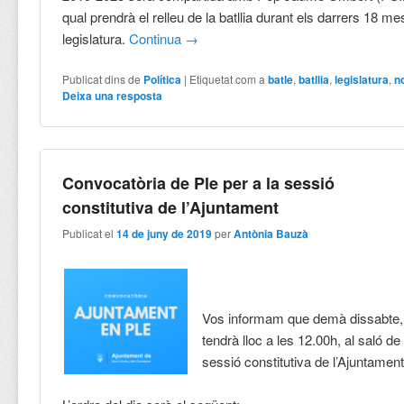
qual prendrà el relleu de la batllia durant els darrers 18 m
legislatura.
Continua
→
Publicat dins de
Política
|
Etiquetat com a
batle
,
batllia
,
legislatura
,
n
Deixa una resposta
Convocatòria de Ple per a la sessió
constitutiva de l’Ajuntament
Publicat el
14 de juny de 2019
per
Antònia Bauzà
Vos informam que demà dissabte, 
tendrà lloc a les 12.00h, al saló de
sessió constitutiva de l’Ajuntament