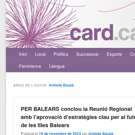
Menú principal
Inici
Aneu al contingut principal
Aneu al contingut secundari
Local
Política
Successos
Esports
Cu
Feminisme
Llengua
Antònia Bauzà
ARXIU DE L'AUTOR:
PER BALEARS conclou la Reunió Regional
amb l’aprovació d’estratègies clau per al fut
de les Illes Balears
Publicat el
19 de novembre de 2023
per
Antònia Bauzà