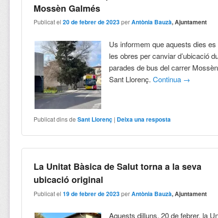
Mossèn Galmés
Publicat el
20 de febrer de 2023
per
Antònia Bauzà
, Ajuntament
Us informem que aquests dies es
les obres per canviar d’ubicació d
parades de bus del carrer Mossè
Sant Llorenç.
Continua
→
Publicat dins de
Sant Llorenç
|
Deixa una resposta
La Unitat Bàsica de Salut torna a la seva
ubicació original
Publicat el
19 de febrer de 2023
per
Antònia Bauzà
, Ajuntament
Aquests dilluns, 20 de febrer, la U