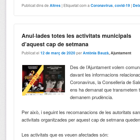
Publicat dins de
Altres
|
Etiquetat com a
Coronavirus
,
covid-19
|
Dei
Anul·lades totes les activitats municipals
d’aquest cap de setmana
Publicat el
12 de març de 2020
per
Antònia Bauzà
, Ajuntament
Des de l’Ajuntament volem comuni
davant les informacions relaciona
Coronavirus, la Conselleria de Sa
ens ha demanat que transmetem tran
demanem prudència.
Per això, i seguint les recomanacions de les autoritats sani
activitats organitzades per aquest cap de setmana queden
Les activitats que es veuen afectades són: