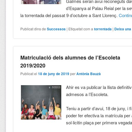
Galmés seran avui reconeguts dav
d’Espanya al Palau Reial per la s
la torrentada del passat 9 d’octubre a Sant Llorenç.
Conti
Publicat dins de
Successos
|
Etiquetat com a
torrentada
|
Deixa una
Matriculació dels alumnes de l’Escoleta
2019/2020
Publicat el
18 de juny de 2019
per
Antònia Bauzà
Ahir es va publicar la llista definit
admesos a l’Escoleta.
Teniu a partir d’avui, 18 de juny, i 
poder fer efectiva la matrícula per 
sol·licitin plaça per primera vegada