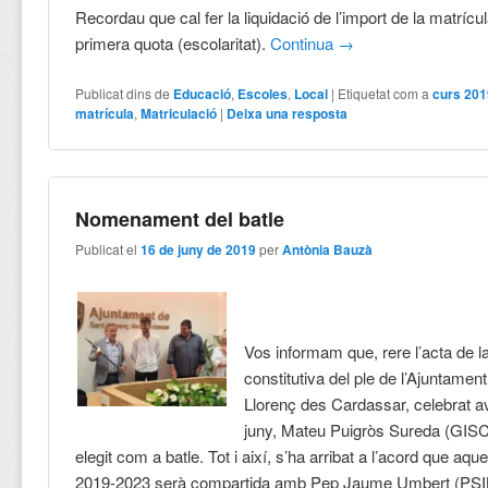
Recordau que cal fer la liquidació de l’import de la matrícul
primera quota (escolaritat).
Continua
→
Publicat dins de
Educació
,
Escoles
,
Local
|
Etiquetat com a
curs 201
matrícula
,
Matriculació
|
Deixa una resposta
Nomenament del batle
Publicat el
16 de juny de 2019
per
Antònia Bauzà
Vos informam que, rere l’acta de l
constitutiva del ple de l’Ajuntamen
Llorenç des Cardassar, celebrat av
juny, Mateu Puigròs Sureda (GISC
elegit com a batle. Tot i així, s’ha arribat a l’acord que aqu
2019-2023 serà compartida amb Pep Jaume Umbert (PSI