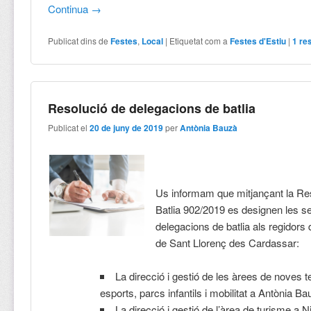
Continua
→
Publicat dins de
Festes
,
Local
|
Etiquetat com a
Festes d'Estiu
|
1
re
Resolució de delegacions de batlia
Publicat el
20 de juny de 2019
per
Antònia Bauzà
Us informam que mitjançant la Re
Batlia 902/2019 es designen les s
delegacions de batlia als regidors 
de Sant Llorenç des Cardassar:
La direcció i gestió de les àrees de noves t
esports, parcs infantils i mobilitat a Antònia Ba
La direcció i gestió de l’àrea de turisme a 