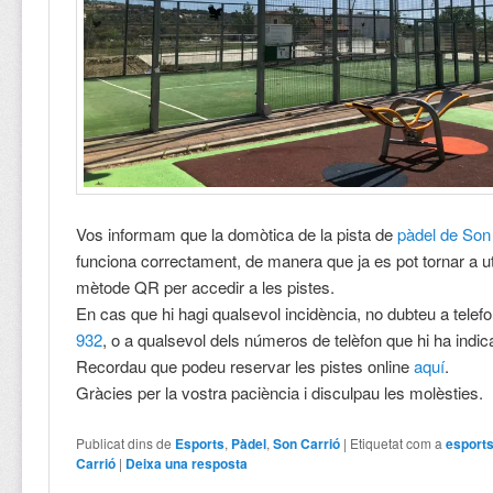
Vos informam que la domòtica de la pista de
pàdel de Son
funciona correctament, de manera que ja es pot tornar a uti
mètode QR per accedir a les pistes.
En cas que hi hagi qualsevol incidència, no dubteu a telef
932
, o a qualsevol dels números de telèfon que hi ha indica
Recordau que podeu reservar les pistes online
aquí
.
Gràcies per la vostra paciència i disculpau les molèsties.
Publicat dins de
Esports
,
Pàdel
,
Son Carrió
|
Etiquetat com a
esport
Carrió
|
Deixa una resposta