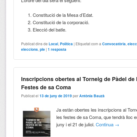
L’ordre del dia serà el següent:
Constitució de la Mesa d’Edat.
Constitució de la corporació.
Elecció del batle.
Publicat dins de
Local
,
Política
|
Etiquetat com a
Convocatòria
,
elecc
eleccions
,
ple
|
1
resposta
Inscripcions obertes al Torneig de Pàdel de 
Festes de sa Coma
Publicat el
13 de juny de 2019
per
Antònia Bauzà
Ja estàn obertes les inscripcions al Tor
les festes de sa Coma, que tendrà lloc e
juny i el 21 de juliol.
Continua
→