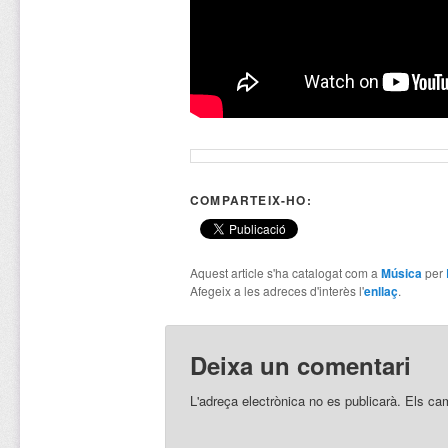
COMPARTEIX-HO:
Aquest article s'ha catalogat com a
Música
per
Afegeix a les adreces d'interès l'
enllaç
.
Deixa un comentari
L'adreça electrònica no es publicarà.
Els ca