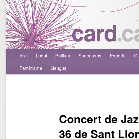
Menú principal
Inici
Aneu al contingut principal
Aneu al contingut secundari
Local
Política
Successos
Esports
Cu
Feminisme
Llengua
Navegació per les entrades
Concert de Jaz
36 de Sant Llo