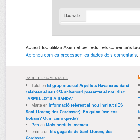
Lloc web
Aquest lloc utilitza Akismet per reduir els comentaris br
Apreneu com es processen les dades dels comentaris
.
DARRERS COMENTARIS
Tofol
en
El grup musical Arpellots Havaneres Band
celebren el seu 25è aniversari presentat el nou disc
“ARPELLOTS A BANDA”
Marta
en
Informació referent al nou Institut (IES
Sant Llorenç des Cardassar). En quina fase ens
trobam? Quin camí queda?
Pep
en
Mots perduts: memeu
emma
en
Els gegants de Sant Llorenç des
Cardassar