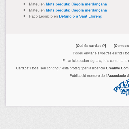
Mateu
en
Mots perduts: Càgola merdançana
Mateu
en
Mots perduts: Càgola merdançana
Paco Leonicio
en
Defunció a Sant Llorenç
[Què és card.cat?]
[Contact
Podeu enviar els vostres escrits i fo
Els articles estan signats, i els comentaris
Card.cat
i tot el seu contingut està protegit per la llicencia
Creative Com
Publicació membre de
l'Associació 