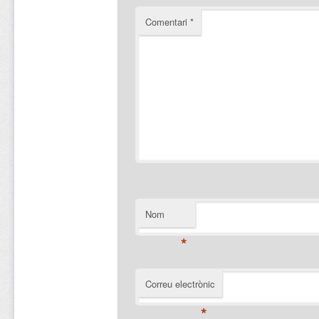
Comentari
*
Nom
*
Correu electrònic
*