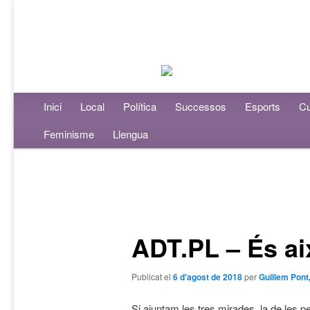
Menú principal
Inici
Aneu al contingut principal
Aneu al contingut secundari
Local
Política
Successos
Esports
Cu
Feminisme
Llengua
Navegació per les entrades
ADT.PL – És a
Publicat el
6 d'agost de 2018
per
Guillem Pont
Si ajuntam les tres mirades, la de les 