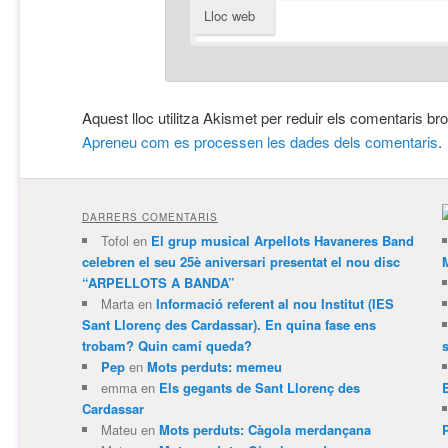
Lloc web
Aquest lloc utilitza Akismet per reduir els comentaris br
Apreneu com es processen les dades dels comentaris
.
DARRERS COMENTARIS
Tofol
en
El grup musical Arpellots Havaneres Band
celebren el seu 25è aniversari presentat el nou disc
“ARPELLOTS A BANDA”
Marta
en
Informació referent al nou Institut (IES
Sant Llorenç des Cardassar). En quina fase ens
trobam? Quin camí queda?
Pep
en
Mots perduts: memeu
emma
en
Els gegants de Sant Llorenç des
Cardassar
Mateu
en
Mots perduts: Càgola merdançana