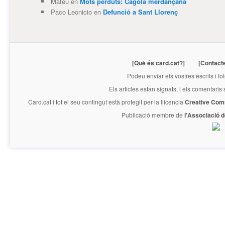
Mateu
en
Mots perduts: Càgola merdançana
Paco Leonicio
en
Defunció a Sant Llorenç
[Què és card.cat?]
[Contact
Podeu enviar els vostres escrits i fo
Els articles estan signats, i els comentaris
Card.cat
i tot el seu contingut està protegit per la llicencia
Creative Com
Publicació membre de
l'Associació 