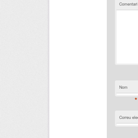
Comentar
Nom
*
Correu ele