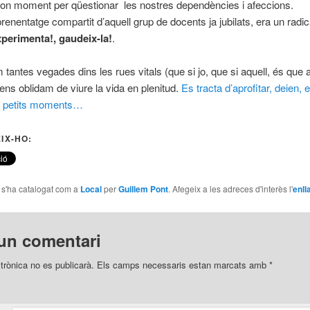
bon moment per qüestionar les nostres dependències i afeccions.
enentatge compartit d’aquell grup de docents ja jubilats, era un radica
perimenta!, gaudeix-la!
.
tantes vegades dins les rues vitals (que si jo, que si aquell, és que 
ens oblidam de viure la vida en plenitud.
Es tracta d’aprofitar, deien, e
 petits moments…
IX-HO:
e s'ha catalogat com a
Local
per
Guillem Pont
. Afegeix a les adreces d'interès l'
enll
un comentari
trònica no es publicarà.
Els camps necessaris estan marcats amb
*