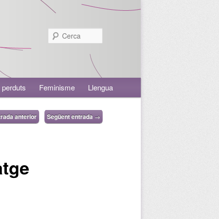
Cerca
 perduts
Feminisme
Llengua
rada anterior
Següent entrada
→
atge