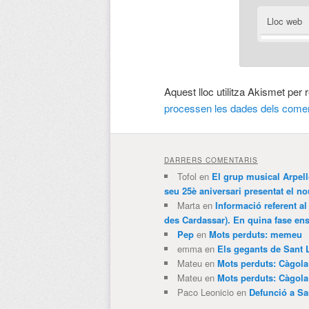
Lloc web
Aquest lloc utilitza Akismet per
processen les dades dels comen
DARRERS COMENTARIS
Tofol
en
El grup musical Arpel
seu 25è aniversari presentat el
Marta
en
Informació referent al
des Cardassar). En quina fase e
Pep
en
Mots perduts: memeu
emma
en
Els gegants de Sant 
Mateu
en
Mots perduts: Càgol
Mateu
en
Mots perduts: Càgol
Paco Leonicio
en
Defunció a Sa