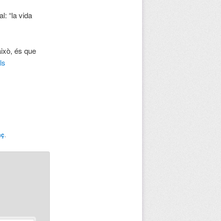
l: “la vida
això, és que
ls
aç
.