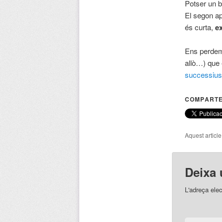
Potser un 
El segon apr
és curta,
ex
Ens perdem 
allò…) que 
successius
COMPARTE
Aquest articl
Deixa 
L'adreça elec