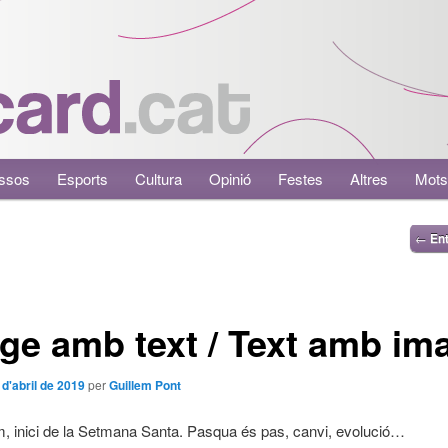
ssos
Esports
Cultura
Opinió
Festes
Altres
Mots
←
Ent
ge amb text / Text amb im
 d'abril de 2019
per
Guillem Pont
, inici de la Setmana Santa. Pasqua és pas, canvi, evolució…