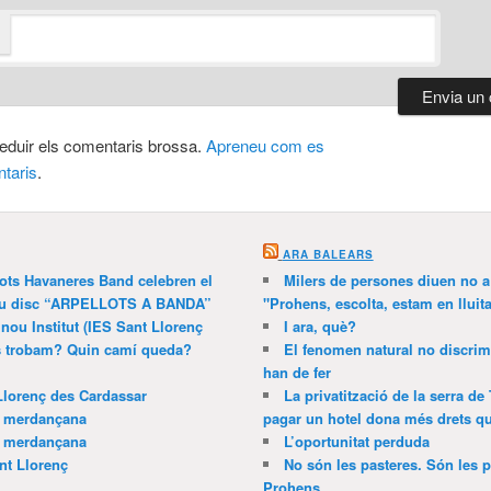
 reduir els comentaris brossa.
Apreneu com es
taris
.
ARA BALEARS
lots Havaneres Band celebren el
Milers de persones diuen no a l
 nou disc “ARPELLOTS A BANDA”
"Prohens, escolta, estam en lluit
 nou Institut (IES Sant Llorenç
I ara, què?
ns trobam? Quin camí queda?
El fenomen natural no discrim
han de fer
Llorenç des Cardassar
La privatització de la serra de
a merdançana
pagar un hotel dona més drets que
a merdançana
L’oportunitat perduda
nt Llorenç
No són les pasteres. Són les p
Prohens