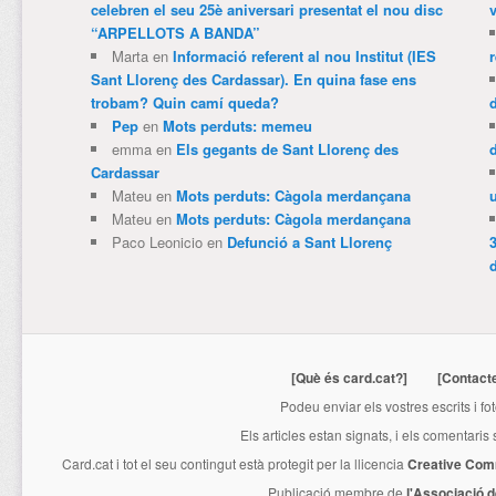
celebren el seu 25è aniversari presentat el nou disc
v
“ARPELLOTS A BANDA”
Marta
en
Informació referent al nou Institut (IES
Sant Llorenç des Cardassar). En quina fase ens
trobam? Quin camí queda?
Pep
en
Mots perduts: memeu
emma
en
Els gegants de Sant Llorenç des
Cardassar
Mateu
en
Mots perduts: Càgola merdançana
Mateu
en
Mots perduts: Càgola merdançana
Paco Leonicio
en
Defunció a Sant Llorenç
3
[Què és card.cat?]
[Contact
Podeu enviar els vostres escrits i fo
Els articles estan signats, i els comentaris
Card.cat
i tot el seu contingut està protegit per la llicencia
Creative Com
Publicació membre de
l'Associació 