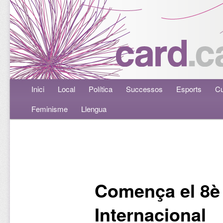
Menú principal
Inici
Aneu al contingut principal
Aneu al contingut secundari
Local
Política
Successos
Esports
Cu
Feminisme
Llengua
Navegació per les entrades
Comença el 8è
Internacional