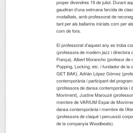
proper divendres 19 de juliol. Durant aqu
gaudiran d’una setmana farcida de clas
modalitats, amb professorat de reconegu
tant per als ballarins iniciats com per a
com de fora.
El professorat d’aquest any es troba c
(professora de modern jazz i directora 
França), Albert Morancho (profesor de
Popping, Locking, etc. i fundador de l
GET BAK), Adrián López Gómez (profes
contemporània i participant del progra
(professora de dansa contemporània i 
Moviment), Justine Marouzé (professora
membre de VARIUM Espai de Moviment)
dansa contemporània i membre de l’Ate
(professora de claqué i percussió corpora
de la companyia Woodbeats).