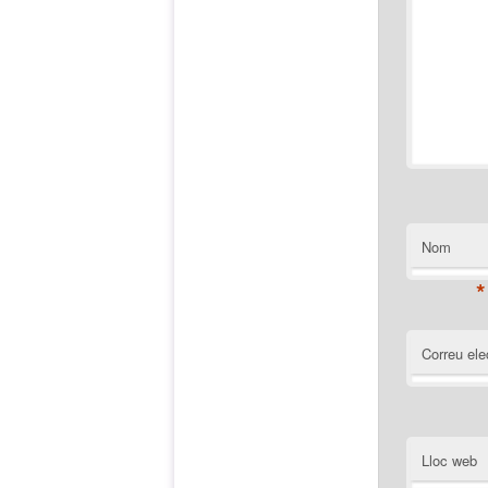
Nom
*
Correu ele
Lloc web