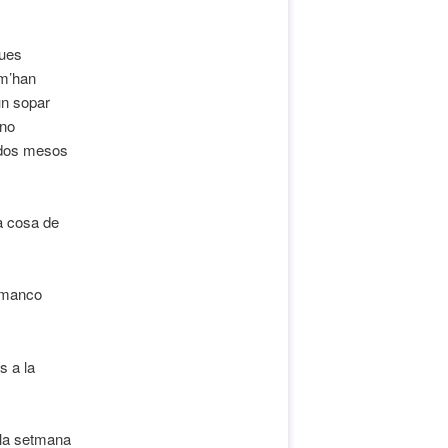
dues
 m’han
un sopar
 no
e dos mesos
la cosa de
 manco
s a la
a la setmana