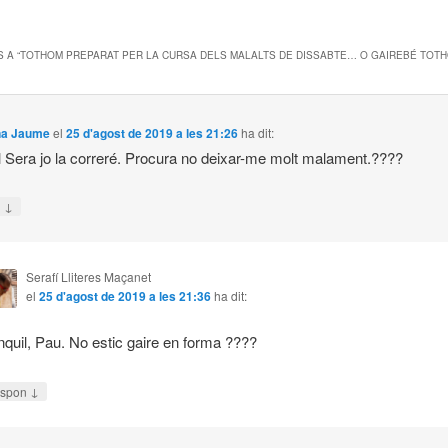
 A “
TOTHOM PREPARAT PER LA CURSA DELS MALALTS DE DISSABTE… O GAIREBÉ TOTH
na Jaume
el
25 d'agost de 2019 a les 21:26
ha dit:
l Sera jo la correré. Procura no deixar-me molt malament.????
↓
n
Serafí Lliteres Maçanet
el
25 d'agost de 2019 a les 21:36
ha dit:
nquil, Pau. No estic gaire en forma ????
↓
spon