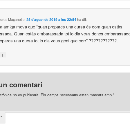
iteres Maçanet
el
25 d'agost de 2019 a les 22:54
ha dit:
na amiga meva que “quan prepares una cursa és com quan estàs
ssada. Quan estàs embarassada tot lo dia veus dones embarassade
epares una cursa tot lo dia veus gent que corr” ????????????.
↓
n
un comentari
trònica no es publicarà.
Els camps necessaris estan marcats amb
*
i
*