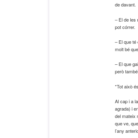
de davant.
– El de les 
pot córrer.
– El que té 
molt bé que
– El que ga
però també 
*Tot això és
Al cap i a 
agrada) i e
del mateix 
que ve, que
l’any anterio