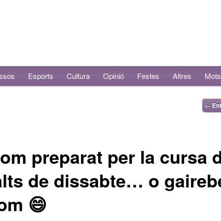
ssos
Esports
Cultura
Opinió
Festes
Altres
Mots
←
Ent
om preparat per la cursa 
lts de dissabte… o gaireb
hom 😄