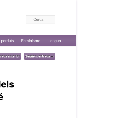
Cerca
 perduts
Feminisme
Llengua
rada anterior
Següent entrada
→
dels
é