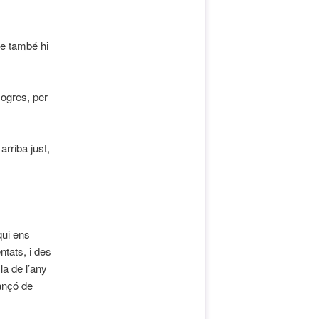
que també hi
sogres, per
arriba just,
qui ens
tats, i des
a de l’any
ançó de