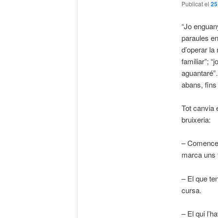
Publicat el
25
“Jo enguany
paraules en
d’operar la
familiar”; “
aguantaré”…
abans, fins
Tot canvia 
bruixeria:
– Comences
marca uns 
– El que te
cursa.
– El qui l’h