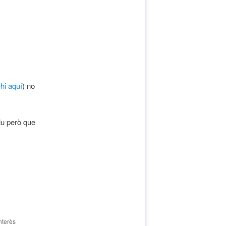
hi aquí
) no
iu però que
nterès