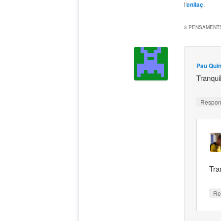
l'
enllaç
.
3 PENSAMENTS
Pau Qui
Tranqui
Respo
Tra
Re