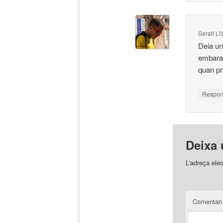
Serafí Ll
Deia u
embara
quan pr
Respo
Deixa 
L'adreça elec
Comentar