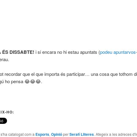
 ÉS DISSABTE!
i si encara no hi estau apuntats (
podeu apuntarvos-
erau.
tot recordar que el que importa és participar… una cosa que tothom d
ngú ho pensa 😂😂😂.
IX-HO:
e s'ha catalogat com a
Esports
,
Opinió
per
Serafí Lliteres
. Afegeix a les adreces d'i