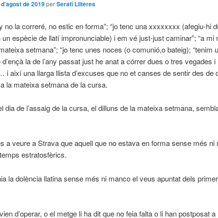
 d'agost de 2019
per
Serafí Lliteres
 no la correré, no estic en forma”; “jo tenc una xxxxxxxx (afegiu-hi 
 un espècie de llatí impronunciable) i em vé just-just caminar”; “a mi
 mateixa setmana”; “jo tenc unes noces (o comunió,o bateig); “tenim 
jo d’ençà la de l’any passat just he anat a córrer dues o tres vegades i
 i així una llarga llista d’excuses que no et canses de sentir des d
 a la mateixa setmana de la cursa.
el dia de l’assaig de la cursa, el dilluns de la mateixa setmana, semb
 a veure a Strava que aquell que no estava en forma sense més ni
temps estratosfèrics.
nia la dolència llatina sense més ni manco el veus apuntat dels primer
avien d’operar, o el metge li ha dit que no feia falta o li han postposat 