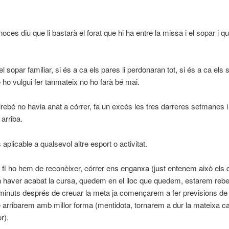
noces diu que li bastarà el forat que hi ha entre la missa i el sopar i 
el sopar familiar, si és a ca els pares li perdonaran tot, si és a ca els 
 ho vulgui fer tanmateix no ho farà bé mai.
irebé no havia anat a córrer, fa un excés les tres darreres setmanes i 
arriba.
 aplicable a qualsevol altre esport o activitat.
la fi ho hem de reconèixer, córrer ens enganxa (just entenem això els 
n haver acabat la cursa, quedem en el lloc que quedem, estarem reben
minuts després de creuar la meta ja començarem a fer previsions de l
 arribarem amb millor forma (mentidota, tornarem a dur la mateixa c
r).