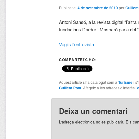
Publicat el
4 de setembre de 2019
per
Guillem
Antoni Sansó, a la revista digital “l’alt
fundacions Darder i Mascaró parla del “LL
Vegi’s l’entrevista
COMPARTEIX-HO:
Aquest article s'ha catalogat com a
Turisme
i s
Guillem Pont
. Afegeix a les adreces d'interès l'
e
Deixa un comentari
L'adreça electrònica no es publicarà.
Els ca