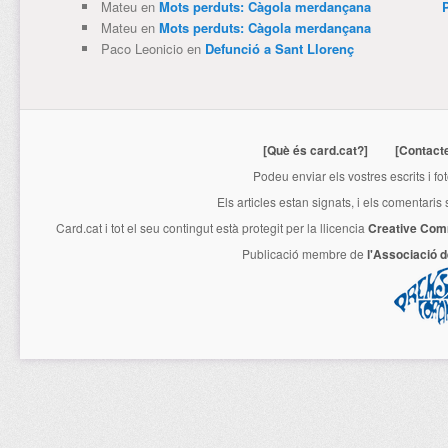
Mateu
en
Mots perduts: Càgola merdançana
Mateu
en
Mots perduts: Càgola merdançana
Paco Leonicio
en
Defunció a Sant Llorenç
[Què és card.cat?]
[Contact
Podeu enviar els vostres escrits i fo
Els articles estan signats, i els comentaris
Card.cat
i tot el seu contingut està protegit per la llicencia
Creative Com
Publicació membre de
l'Associació 