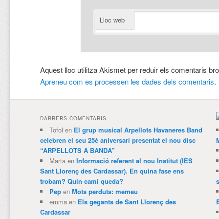
Lloc web
Aquest lloc utilitza Akismet per reduir els comentaris br
Apreneu com es processen les dades dels comentaris
.
DARRERS COMENTARIS
Tofol
en
El grup musical Arpellots Havaneres Band
celebren el seu 25è aniversari presentat el nou disc
“ARPELLOTS A BANDA”
Marta
en
Informació referent al nou Institut (IES
Sant Llorenç des Cardassar). En quina fase ens
trobam? Quin camí queda?
Pep
en
Mots perduts: memeu
emma
en
Els gegants de Sant Llorenç des
Cardassar