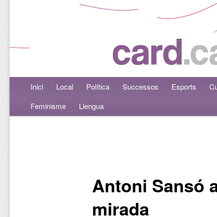
Menú principal
Inici
Aneu al contingut principal
Aneu al contingut secundari
Local
Política
Successos
Esports
Cu
Feminisme
Llengua
Navegació per les entrades
Antoni Sansó a 
mirada