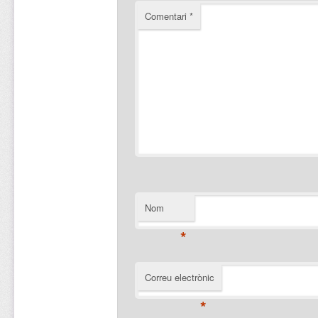
Comentari
*
Nom
*
Correu electrònic
*