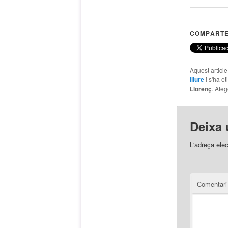
COMPARTE
Aquest articl
lliure
i s'ha e
Llorenç
. Afeg
Deixa 
L'adreça elec
Comentar