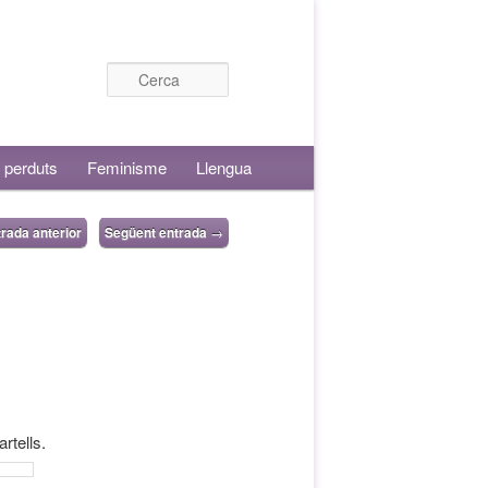
Cerca
 perduts
Feminisme
Llengua
rada anterior
Següent entrada
→
rtells.