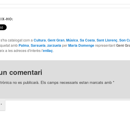
IX-HO:
e s'ha catalogat com a
Cultura
,
Gent Gran
,
Música
,
Sa Costa
,
Sant Llorenç
,
Son Ca
tiquetat amb
Palma
,
Sarsuela
,
zarzuela
per
Maria Domenge
representant
Gent Gr
eix a les adreces d'interès l'
enllaç
.
un comentari
trònica no es publicarà.
Els camps necessaris estan marcats amb
*
i
*