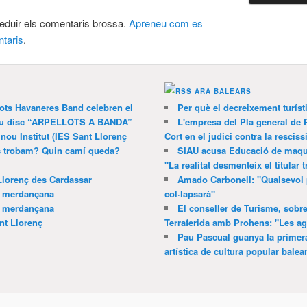
 reduir els comentaris brossa.
Apreneu com es
taris
.
ARA BALEARS
lots Havaneres Band celebren el
Per què el decreixement turíst
 nou disc “ARPELLOTS A BANDA”
L'empresa del Pla general de 
 nou Institut (IES Sant Llorenç
Cort en el judici contra la resciss
ns trobam? Quin camí queda?
SIAU acusa Educació de maquil
"La realitat desmenteix el titular t
Llorenç des Cardassar
Amado Carbonell: "Qualsevol 
a merdançana
col·lapsarà"
a merdançana
El conseller de Turisme, sobre
nt Llorenç
Terraferida amb Prohens: "Les a
Pau Pascual guanya la primera
artística de cultura popular balea