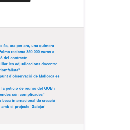
ic és, ara per ara, una quimera
Palma reclama 350.000 euros a
ió del contracte
lar les adjudicacions docents:
riomfalista"
punt d’observació de Mallorca es
 la petició de reunió del GOB i
gendes són complicades"
 beca internacional de creació
r amb el projecte ‘Galejar’