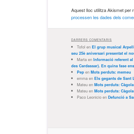
Aquest lloc utilitza Akismet per
processen les dades dels comen
DARRERS COMENTARIS
Tofol
en
El grup musical Arpel
seu 25è aniversari presentat el
Marta
en
Informació referent al
des Cardassar). En quina fase e
Pep
en
Mots perduts: memeu
emma
en
Els gegants de Sant 
Mateu
en
Mots perduts: Càgol
Mateu
en
Mots perduts: Càgol
Paco Leonicio
en
Defunció a Sa