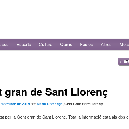
ssos
Esports
Cultura
Opinió
Festes
Altres
Mots
←
Ent
 gran de Sant Llorenç
 d'octubre de 2019
per
Maria Domenge
, Gent Gran Sant Llorenç
tat per la Gent gran de Sant Llorenç. Tota la informació està als dos ca