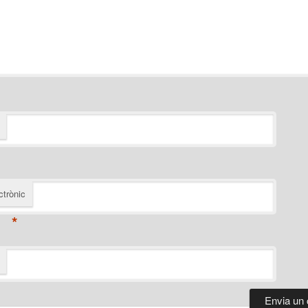
ctrònic
*