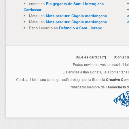
emma
en
Els gegants de Sant Llorenç des
Cardassar
Mateu
en
Mots perduts: Càgola merdançana
Mateu
en
Mots perduts: Càgola merdançana
e
Paco Leonicio
en
Defunció a Sant Llorenç
[Què és card.cat?]
[Contact
Podeu enviar els vostres escrits i fo
Els articles estan signats, i els comentaris
Card.cat
i tot el seu contingut està protegit per la llicencia
Creative Com
Publicació membre de
l'Associació 