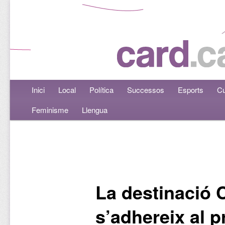
Menú principal
Inici
Aneu al contingut principal
Aneu al contingut secundari
Local
Política
Successos
Esports
Cu
Feminisme
Llengua
Navegació per les entrades
La destinació C
s’adhereix al p