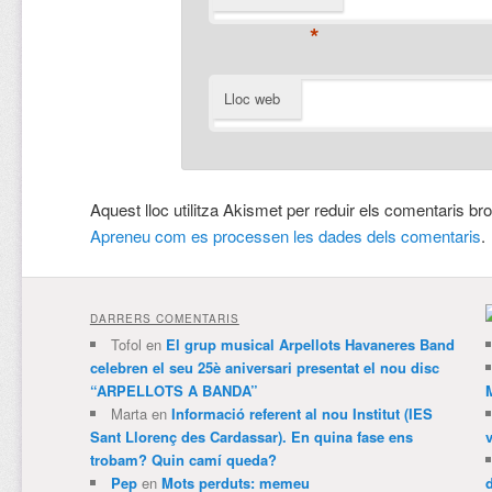
*
Lloc web
Aquest lloc utilitza Akismet per reduir els comentaris br
Apreneu com es processen les dades dels comentaris
.
DARRERS COMENTARIS
Tofol
en
El grup musical Arpellots Havaneres Band
celebren el seu 25è aniversari presentat el nou disc
“ARPELLOTS A BANDA”
Marta
en
Informació referent al nou Institut (IES
Sant Llorenç des Cardassar). En quina fase ens
trobam? Quin camí queda?
Pep
en
Mots perduts: memeu