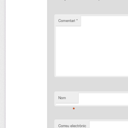
Comentari
*
Nom
*
Correu electrònic