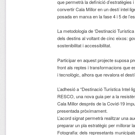
que permetrà la definició d’estratègies 
convertir Cala Millor en un destí intel·li
posada en marxa en la fase 4 i 5 de l’est
La metodologia de ‘Destinació Turística In
dels destins al voltant de cinc eixos: go
sostenibilitat i accessibilitat.
Participar en aquest projecte suposa pre
front als reptes i transformacions que e
i tecnològic, alhora que revalora el destí
L’adhesió a “Destinació Turística Intel·li
RESCO, una nova guia per a la resistènc
Cala Millor després de la Covid-19 impu
presentada pròximament.
L’acord signat permetrà realitzar una aud
preparar un pla estratègic per millorar l
Fotografia: dels represetants municipal