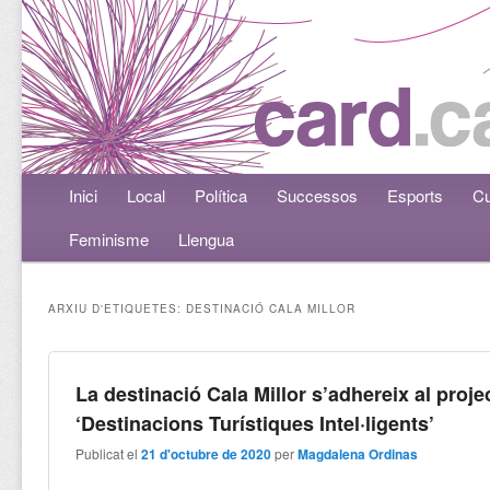
Menú principal
Inici
Aneu al contingut principal
Aneu al contingut secundari
Local
Política
Successos
Esports
Cu
Feminisme
Llengua
ARXIU D'ETIQUETES:
DESTINACIÓ CALA MILLOR
La destinació Cala Millor s’adhereix al proje
‘Destinacions Turístiques Intel·ligents’
Publicat el
21 d'octubre de 2020
per
Magdalena Ordinas