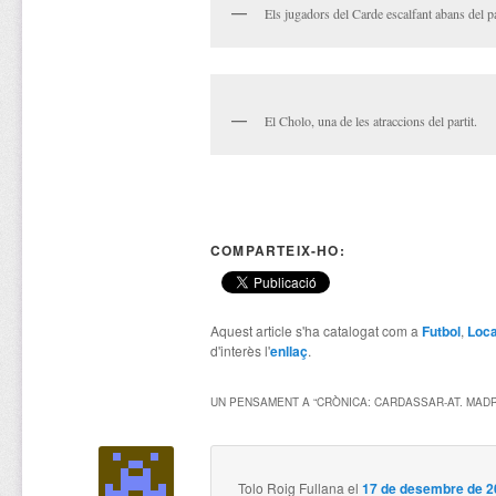
Els jugadors del Carde escalfant abans del pa
El Cholo, una de les atraccions del partit.
COMPARTEIX-HO:
Aquest article s'ha catalogat com a
Futbol
,
Loca
d'interès l'
enllaç
.
UN PENSAMENT A “
CRÒNICA: CARDASSAR-AT. MADR
Tolo Roig Fullana
el
17 de desembre de 20