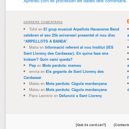
Apreneu com es processen les dades dels comentaris
.
DARRERS COMENTARIS
Tofol
en
El grup musical Arpellots Havaneres Band
celebren el seu 25è aniversari presentat el nou disc
“ARPELLOTS A BANDA”
Marta
en
Informació referent al nou Institut (IES
Sant Llorenç des Cardassar). En quina fase ens
trobam? Quin camí queda?
Pep
en
Mots perduts: memeu
emma
en
Els gegants de Sant Llorenç des
Cardassar
l
Mateu
en
Mots perduts: Càgola merdançana
Mateu
en
Mots perduts: Càgola merdançana
Paco Leonicio
en
Defunció a Sant Llorenç
[Què és card.cat?]
[Contact