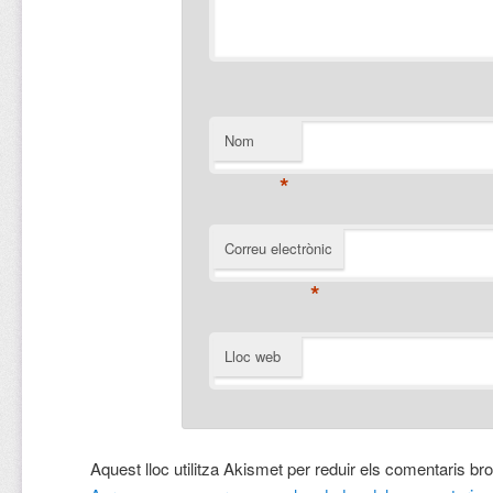
Nom
*
Correu electrònic
*
Lloc web
Aquest lloc utilitza Akismet per reduir els comentaris br