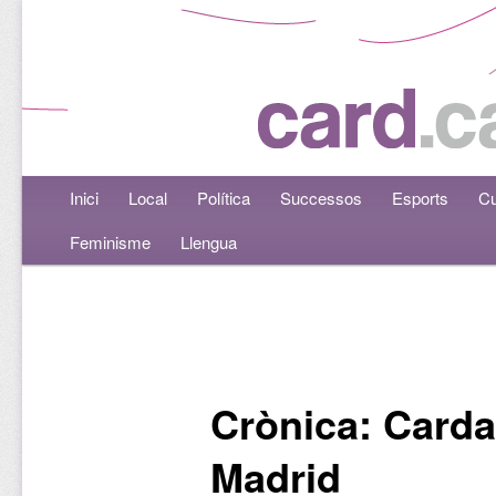
Menú principal
Inici
Aneu al contingut principal
Aneu al contingut secundari
Local
Política
Successos
Esports
Cu
Feminisme
Llengua
Navegació per les entrades
Crònica: Carda
Madrid