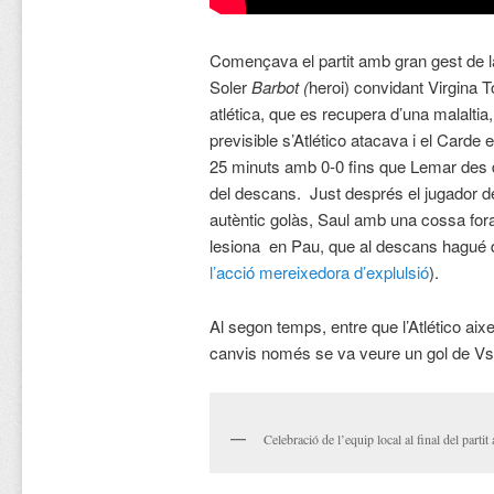
Començava el partit amb gran gest de l
Soler
Barbot (
heroi) convidant Virgina To
atlética, que es recupera d’una malaltia,
previsible s’Atlético atacava i el Carde 
25 minuts amb 0-0 fins que Lemar des 
del descans. Just després el jugador d
autèntic golàs, Saul amb una cossa fora
lesiona en Pau, que al descans hagué d
l’acció mereixedora d’explulsió
).
Al segon temps, entre que l’Atlético aixe
canvis només se va veure un gol de Vsa
Celebració de l’equip local al final del partit